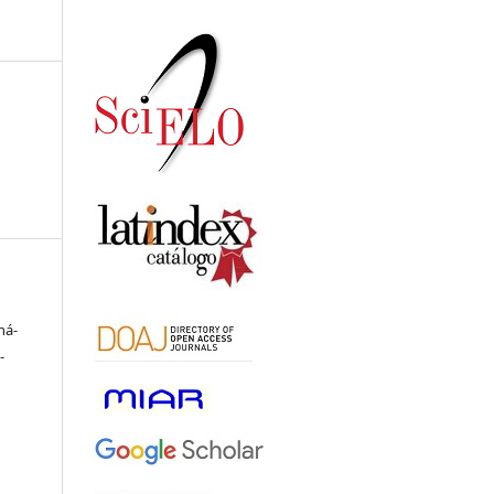
ná-
-