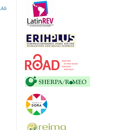
 4.0
.