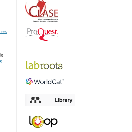
ares
de
ve