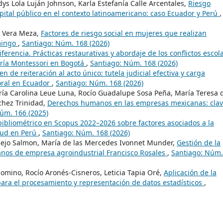
dys Lola Luján Johnson, Karla Estefanía Calle Arcentales,
Riesgo
pital público en el contexto latinoamericano: caso Ecuador y Perú
,
a Vera Meza,
Factores de riesgo social en mujeres que realizan
mingo
,
Santiago: Núm. 168 (2026)
iferencia. Prácticas restaurativas y abordaje de los conflictos escol
aría Montessori en Bogotá
,
Santiago: Núm. 168 (2026)
n de reiteración al acto único: tutela judicial efectiva y carga
oral en Ecuador
,
Santiago: Núm. 168 (2026)
ía Carolina Leue Luna, Rocío Guadalupe Sosa Peña, María Teresa 
chez Trinidad,
Derechos humanos en las empresas mexicanas: cla
úm. 166 (2025)
 bibliométrico en Scopus 2022–2026 sobre factores asociados a la
alud en Perú
,
Santiago: Núm. 168 (2026)
mejo Salmon, María de las Mercedes Ivonnet Munder,
Gestión de la
nos de empresa agroindustrial Francisco Rosales
,
Santiago: Núm.
omino, Rocío Aronés-Cisneros, Leticia Tapia Oré,
Aplicación de la
 para el procesamiento y representación de datos estadísticos
,