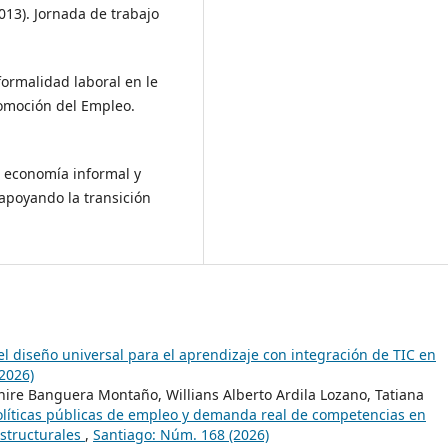
013). Jornada de trabajo
formalidad laboral en le
romoción del Empleo.
a economía informal y
 apoyando la transición
l diseño universal para el aprendizaje con integración de TIC en
2026)
nire Banguera Montaño, Willians Alberto Ardila Lozano, Tatiana
olíticas públicas de empleo y demanda real de competencias en
estructurales
,
Santiago: Núm. 168 (2026)