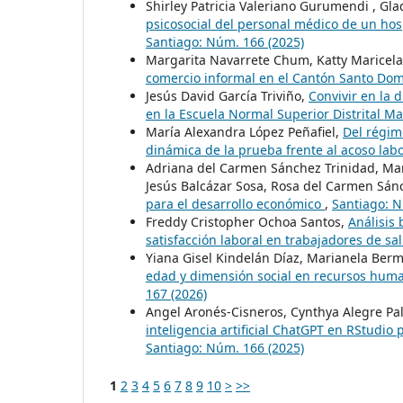
Shirley Patricia Valeriano Gurumendi , Gla
psicosocial del personal médico de un hos
Santiago: Núm. 166 (2025)
Margarita Navarrete Chum, Katty Maricel
comercio informal en el Cantón Santo Do
Jesús David García Triviño,
Convivir en la d
en la Escuela Normal Superior Distrital M
María Alexandra López Peñafiel,
Del régime
dinámica de la prueba frente al acoso lab
Adriana del Carmen Sánchez Trinidad, Mar
Jesús Balcázar Sosa, Rosa del Carmen Sán
para el desarrollo económico
,
Santiago: N
Freddy Cristopher Ochoa Santos,
Análisis
satisfacción laboral en trabajadores de s
Yiana Gisel Kindelán Díaz, Marianela Ber
edad y dimensión social en recursos huma
167 (2026)
Angel Aronés-Cisneros, Cynthya Alegre Pal
inteligencia artificial ChatGPT en RStudio
Santiago: Núm. 166 (2025)
1
2
3
4
5
6
7
8
9
10
>
>>