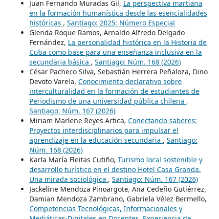
Juan Fernando Muradas Gil,
La perspectiva martiana
en la formación humanística desde las esencialidades
históricas
,
Santiago: 2025: Número Especial
Glenda Roque Ramos, Arnaldo Alfredo Delgado
Fernández,
La personalidad histórica en la Historia de
Cuba como base para una enseñanza inclusiva en la
secundaria básica
,
Santiago: Núm. 168 (2026)
César Pacheco Silva, Sebastián Herrera Peñaloza, Dino
Devoto Varela,
Conocimiento declarativo sobre
interculturalidad en la formación de estudiantes de
Periodismo de una universidad pública chilena
,
Santiago: Núm. 167 (2026)
Miriam Marlene Reyes Artica,
Conectando saberes:
Proyectos interdisciplinarios para impulsar el
aprendizaje en la educación secundaria
,
Santiago:
Núm. 168 (2026)
Karla María Fleitas Cutiño,
Turismo local sostenible y
desarrollo turístico en el destino Hotel Casa Granda.
Una mirada sociológica
,
Santiago: Núm. 167 (2026)
Jackeline Mendoza Pinoargote, Ana Cedeño Gutiérrez,
Damian Mendoza Zambrano, Gabriela Vélez Bermello,
Competencias Tecnológicas, Informacionales y
Mediáticas-Digitales en Docentes. Experiencia de