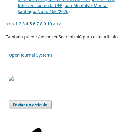
Intervención en la UEF Juan Montalvo–Manta
,
Santiago: Núm. 168 (2026)
<<
<
1
2
3
4
5
6
7
8
9
10
>
>>
También puede {advancedSearchLink} para este artículo.
Open Journal Systems
Enviar un artículo