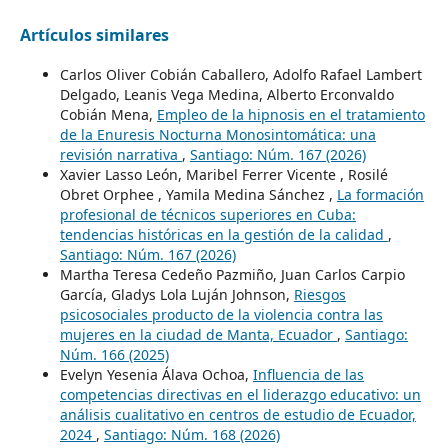
Artículos similares
Carlos Oliver Cobián Caballero, Adolfo Rafael Lambert
Delgado, Leanis Vega Medina, Alberto Erconvaldo
Cobián Mena,
Empleo de la hipnosis en el tratamiento
de la Enuresis Nocturna Monosintomática: una
revisión narrativa
,
Santiago: Núm. 167 (2026)
Xavier Lasso León, Maribel Ferrer Vicente , Rosilé
Obret Orphee , Yamila Medina Sánchez ,
La formación
profesional de técnicos superiores en Cuba:
tendencias históricas en la gestión de la calidad
,
Santiago: Núm. 167 (2026)
Martha Teresa Cedeño Pazmiño, Juan Carlos Carpio
García, Gladys Lola Luján Johnson,
Riesgos
psicosociales producto de la violencia contra las
mujeres en la ciudad de Manta, Ecuador
,
Santiago:
Núm. 166 (2025)
Evelyn Yesenia Álava Ochoa,
Influencia de las
competencias directivas en el liderazgo educativo: un
análisis cualitativo en centros de estudio de Ecuador,
2024
,
Santiago: Núm. 168 (2026)