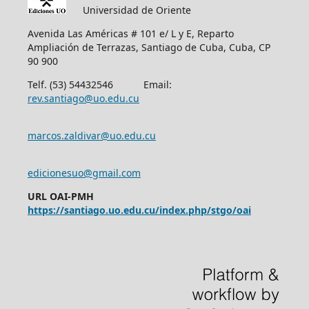
Universidad de Oriente
Avenida Las Américas # 101 e/ L y E, Reparto
Ampliación de Terrazas, Santiago de Cuba, Cuba, CP
90 900
Telf. (53) 54432546 Email:
rev.santiago@uo.edu.cu
marcos.zaldivar@uo.edu.cu
edicionesuo@gmail.com
URL OAI-PMH
https://santiago.uo.edu.cu/index.php/stgo/oai