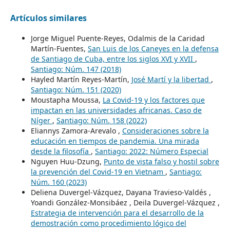
Artículos similares
Jorge Miguel Puente-Reyes, Odalmis de la Caridad
Martín-Fuentes,
San Luis de los Caneyes en la defensa
de Santiago de Cuba, entre los siglos XVI y XVII
,
Santiago: Núm. 147 (2018)
Hayled Martín Reyes-Martín,
José Martí y la libertad
,
Santiago: Núm. 151 (2020)
Moustapha Moussa,
La Covid-19 y los factores que
impactan en las universidades africanas. Caso de
Níger
,
Santiago: Núm. 158 (2022)
Eliannys Zamora-Arevalo ,
Consideraciones sobre la
educación en tiempos de pandemia. Una mirada
desde la filosofía
,
Santiago: 2022: Número Especial
Nguyen Huu-Dzung,
Punto de vista falso y hostil sobre
la prevención del Covid-19 en Vietnam
,
Santiago:
Núm. 160 (2023)
Deliena Duvergel-Vázquez, Dayana Travieso-Valdés ,
Yoandi González-Monsibáez , Deila Duvergel-Vázquez ,
Estrategia de intervención para el desarrollo de la
demostración como procedimiento lógico del