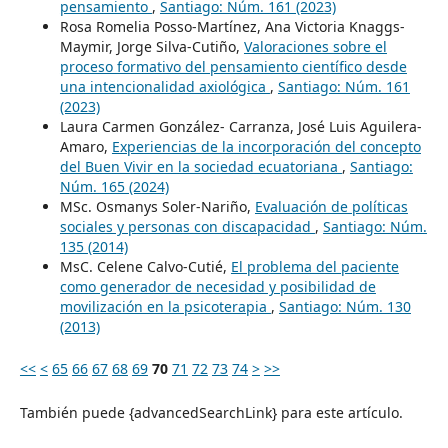
pensamiento
,
Santiago: Núm. 161 (2023)
Rosa Romelia Posso-Martínez, Ana Victoria Knaggs-
Maymir, Jorge Silva-Cutiño,
Valoraciones sobre el
proceso formativo del pensamiento científico desde
una intencionalidad axiológica
,
Santiago: Núm. 161
(2023)
Laura Carmen González- Carranza, José Luis Aguilera-
Amaro,
Experiencias de la incorporación del concepto
del Buen Vivir en la sociedad ecuatoriana
,
Santiago:
Núm. 165 (2024)
MSc. Osmanys Soler-Nariño,
Evaluación de políticas
sociales y personas con discapacidad
,
Santiago: Núm.
135 (2014)
MsC. Celene Calvo-Cutié,
El problema del paciente
como generador de necesidad y posibilidad de
movilización en la psicoterapia
,
Santiago: Núm. 130
(2013)
<<
<
65
66
67
68
69
70
71
72
73
74
>
>>
También puede {advancedSearchLink} para este artículo.