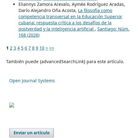
Eliannys Zamora Arevalo, Aymée Rodríguez Aradas,
Darío Alejandro Oña Acosta,
La filosofía como
competencia transversal en la Educación Superior
cubana: respuesta crítica a los desafíos de la
postverdad y la inteligencia artificial
,
Santiago: Núm.
168 (2026)
1
2
3
4
5
6
7
8
9
10
>
>>
También puede {advancedSearchLink} para este artículo.
Open Journal Systems
Enviar un artículo