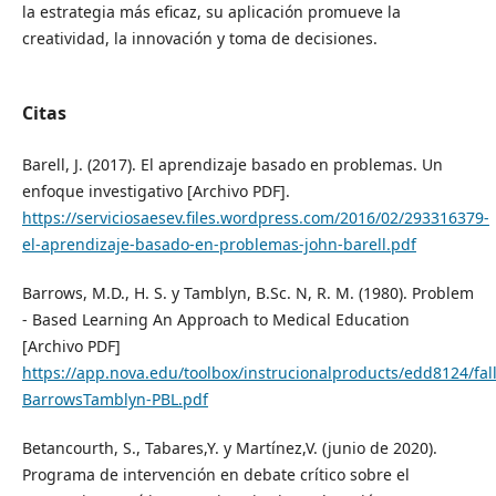
la estrategia más eficaz, su aplicación promueve la
creatividad, la innovación y toma de decisiones.
Citas
Barell, J. (2017). El aprendizaje basado en problemas. Un
enfoque investigativo [Archivo PDF].
https://serviciosaesev.files.wordpress.com/2016/02/293316379-
el-aprendizaje-basado-en-problemas-john-barell.pdf
Barrows, M.D., H. S. y Tamblyn, B.Sc. N, R. M. (1980). Problem
- Based Learning An Approach to Medical Education
[Archivo PDF]
https://app.nova.edu/toolbox/instrucionalproducts/edd8124/fal
BarrowsTamblyn-PBL.pdf
Betancourth, S., Tabares,Y. y Martínez,V. (junio de 2020).
Programa de intervención en debate crítico sobre el