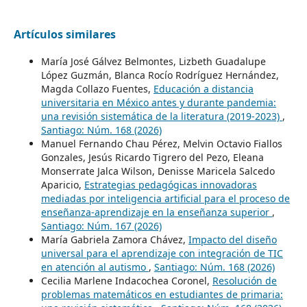
Artículos similares
María José Gálvez Belmontes, Lizbeth Guadalupe
López Guzmán, Blanca Rocío Rodríguez Hernández,
Magda Collazo Fuentes,
Educación a distancia
universitaria en México antes y durante pandemia:
una revisión sistemática de la literatura (2019-2023)
,
Santiago: Núm. 168 (2026)
Manuel Fernando Chau Pérez, Melvin Octavio Fiallos
Gonzales, Jesús Ricardo Tigrero del Pezo, Eleana
Monserrate Jalca Wilson, Denisse Maricela Salcedo
Aparicio,
Estrategias pedagógicas innovadoras
mediadas por inteligencia artificial para el proceso de
enseñanza-aprendizaje en la enseñanza superior
,
Santiago: Núm. 167 (2026)
María Gabriela Zamora Chávez,
Impacto del diseño
universal para el aprendizaje con integración de TIC
en atención al autismo
,
Santiago: Núm. 168 (2026)
Cecilia Marlene Indacochea Coronel,
Resolución de
problemas matemáticos en estudiantes de primaria: