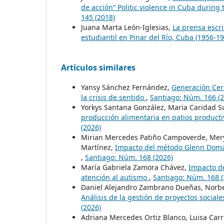
de acción” Politic violence in Cuba during
145 (2018)
Juana Marta León-Iglesias,
La prensa escri
estudiantil en Pinar del Río, Cuba (1956-1
Artículos similares
Yansy Sánchez Fernández,
Generación Cer
la crisis de sentido
,
Santiago: Núm. 166 (2
Yorkys Santana González, Maria Caridad S
producción alimentaria en patios produc
(2026)
Mirian Mercedes Patiño Campoverde, Mery J
Martínez,
Impacto del método Glenn Doman 
,
Santiago: Núm. 168 (2026)
María Gabriela Zamora Chávez,
Impacto de
atención al autismo
,
Santiago: Núm. 168 (
Daniel Alejandro Zambrano Dueñas, Norbe
Análisis de la gestión de proyectos socia
(2026)
Adriana Mercedes Ortiz Blanco, Luisa Car