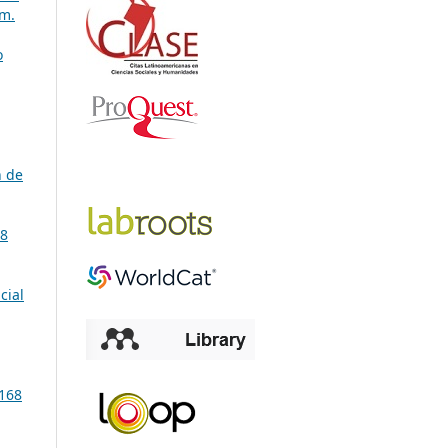
úm.
o
n de
68
cial
168