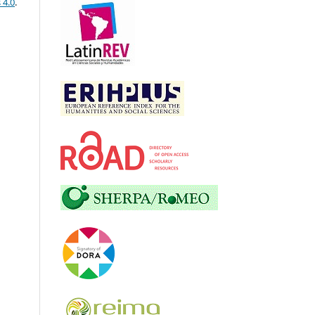
 4.0
.