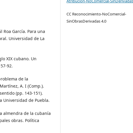
Atribución-NoComercial-SinDerivadas
CC Reconocimiento-NoComercial-
SinObrasDerivadas 4.0
úl Roa García. Para una
toral. Universidad de La
iglo XIX cubano. Un
 57-92.
 problema de la
Martínez, A. I (Comp.).
sentido (pp. 143-151).
ta Universidad de Puebla.
 “la almendra de la cubanía
ales obras. Política