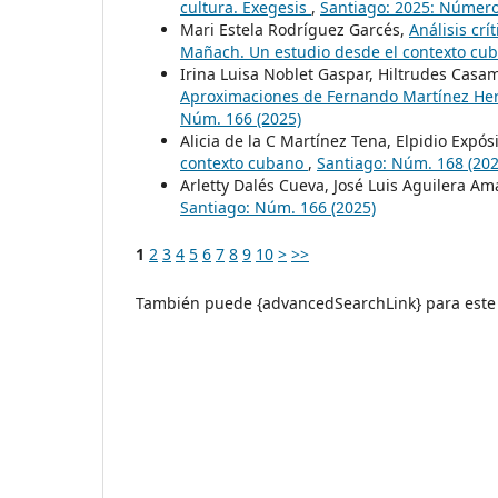
cultura. Exegesis
,
Santiago: 2025: Número
Mari Estela Rodríguez Garcés,
Análisis crí
Mañach. Un estudio desde el contexto cu
Irina Luisa Noblet Gaspar, Hiltrudes Casa
Aproximaciones de Fernando Martínez Here
Núm. 166 (2025)
Alicia de la C Martínez Tena, Elpidio Expós
contexto cubano
,
Santiago: Núm. 168 (202
Arletty Dalés Cueva, José Luis Aguilera Am
Santiago: Núm. 166 (2025)
1
2
3
4
5
6
7
8
9
10
>
>>
También puede {advancedSearchLink} para este 