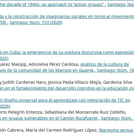
 the decade of 1940s: an approach to “action groups”
,
Santiago: N
ta y la construcción de imaginarios sociales en torno al movimient
958)
,
Santiago: Num. 153 (2020)
o en Cuba: la emergencia de su postura discursiva como expresió
025)
uárez Masipp, Adisnelva Pérez Cardosa,
Análisis de la cultura de
tivos de la comunidad de los Mangos en Guamá
,
Santiago: Núm. 1
udith Cardenas Haro, Jessica Paola Villacis Mejía, Gardenia Silva
en el fortalecimiento del desarrollo cognitivo en la educación ini
l diseño universal para el aprendizaje con integración de TIC en
2026)
rto Pelegrín Entenza, Sebastiana del Monserrate Ruiz Cedeño,
les en grupos vulnerables en el Cantón Rocafuerte
,
Santiago: Núm. 
rión Cabrera, María del Carmen Rodríguez López,
Marxismo versus