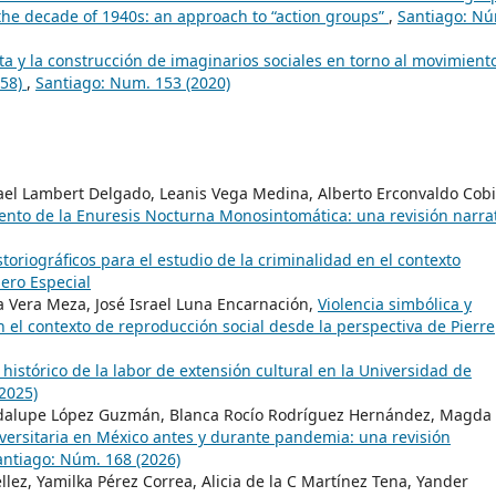
 the decade of 1940s: an approach to “action groups”
,
Santiago: N
ta y la construcción de imaginarios sociales en torno al movimient
958)
,
Santiago: Num. 153 (2020)
fael Lambert Delgado, Leanis Vega Medina, Alberto Erconvaldo Cob
iento de la Enuresis Nocturna Monosintomática: una revisión narra
toriográficos para el estudio de la criminalidad en el contexto
ero Especial
a Vera Meza, José Israel Luna Encarnación,
Violencia simbólica y
 el contexto de reproducción social desde la perspectiva de Pierre
o histórico de la labor de extensión cultural en la Universidad de
2025)
adalupe López Guzmán, Blanca Rocío Rodríguez Hernández, Magda
versitaria en México antes y durante pandemia: una revisión
antiago: Núm. 168 (2026)
éllez, Yamilka Pérez Correa, Alicia de la C Martínez Tena, Yander