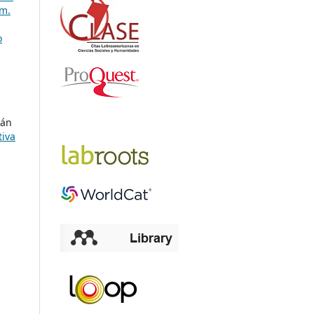
úm.
o
ián
tiva