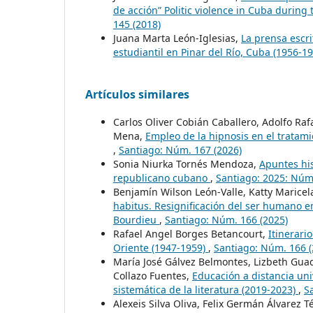
de acción” Politic violence in Cuba during
145 (2018)
Juana Marta León-Iglesias,
La prensa escri
estudiantil en Pinar del Río, Cuba (1956-1
Artículos similares
Carlos Oliver Cobián Caballero, Adolfo Ra
Mena,
Empleo de la hipnosis en el tratam
,
Santiago: Núm. 167 (2026)
Sonia Niurka Tornés Mendoza,
Apuntes his
republicano cubano
,
Santiago: 2025: Núm
Benjamín Wilson León-Valle, Katty Maricel
habitus. Resignificación del ser humano en
Bourdieu
,
Santiago: Núm. 166 (2025)
Rafael Angel Borges Betancourt,
Itinerari
Oriente (1947-1959)
,
Santiago: Núm. 166 (
María José Gálvez Belmontes, Lizbeth Gu
Collazo Fuentes,
Educación a distancia uni
sistemática de la literatura (2019-2023)
,
S
Alexeis Silva Oliva, Felix Germán Álvarez T