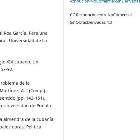
Atribución-NoComercial-SinDerivadas
CC Reconocimiento-NoComercial-
SinObrasDerivadas 4.0
úl Roa García. Para una
toral. Universidad de La
iglo XIX cubano. Un
 57-92.
 problema de la
Martínez, A. I (Comp.).
sentido (pp. 143-151).
ta Universidad de Puebla.
 “la almendra de la cubanía
ales obras. Política