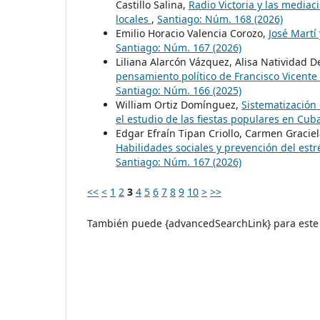
Castillo Salina,
Radio Victoria y las mediac
locales
,
Santiago: Núm. 168 (2026)
Emilio Horacio Valencia Corozo,
José Martí
Santiago: Núm. 167 (2026)
Liliana Alarcón Vázquez, Alisa Natividad 
pensamiento político de Francisco Vicente
Santiago: Núm. 166 (2025)
William Ortiz Domínguez,
Sistematización 
el estudio de las fiestas populares en Cu
Edgar Efraín Tipan Criollo, Carmen Graciel
Habilidades sociales y prevención del estr
Santiago: Núm. 167 (2026)
<<
<
1
2
3
4
5
6
7
8
9
10
>
>>
También puede {advancedSearchLink} para este 