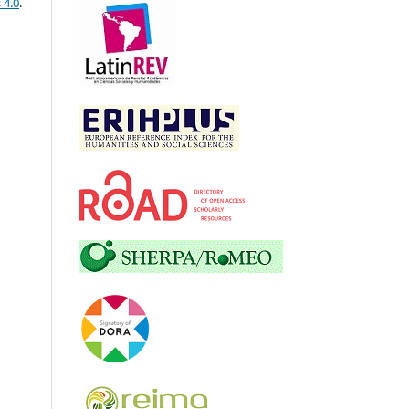
 4.0
.