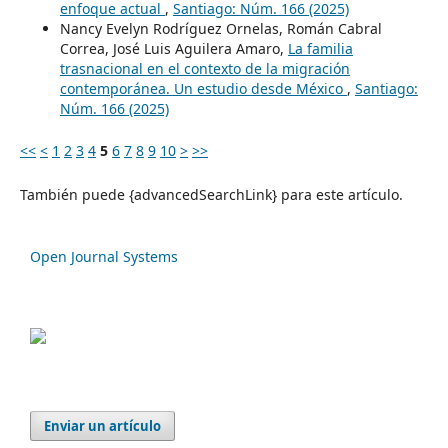
enfoque actual
,
Santiago: Núm. 166 (2025)
Nancy Evelyn Rodríguez Ornelas, Román Cabral
Correa, José Luis Aguilera Amaro,
La familia
trasnacional en el contexto de la migración
contemporánea. Un estudio desde México
,
Santiago:
Núm. 166 (2025)
<<
<
1
2
3
4
5
6
7
8
9
10
>
>>
También puede {advancedSearchLink} para este artículo.
Open Journal Systems
Enviar un artículo