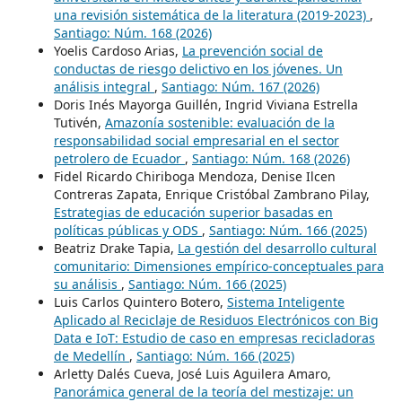
una revisión sistemática de la literatura (2019-2023)
,
Santiago: Núm. 168 (2026)
Yoelis Cardoso Arias,
La prevención social de
conductas de riesgo delictivo en los jóvenes. Un
análisis integral
,
Santiago: Núm. 167 (2026)
Doris Inés Mayorga Guillén, Ingrid Viviana Estrella
Tutivén,
Amazonía sostenible: evaluación de la
responsabilidad social empresarial en el sector
petrolero de Ecuador
,
Santiago: Núm. 168 (2026)
Fidel Ricardo Chiriboga Mendoza, Denise Ilcen
Contreras Zapata, Enrique Cristóbal Zambrano Pilay,
Estrategias de educación superior basadas en
políticas públicas y ODS
,
Santiago: Núm. 166 (2025)
Beatriz Drake Tapia,
La gestión del desarrollo cultural
comunitario: Dimensiones empírico-conceptuales para
su análisis
,
Santiago: Núm. 166 (2025)
Luis Carlos Quintero Botero,
Sistema Inteligente
Aplicado al Reciclaje de Residuos Electrónicos con Big
Data e IoT: Estudio de caso en empresas recicladoras
de Medellín
,
Santiago: Núm. 166 (2025)
Arletty Dalés Cueva, José Luis Aguilera Amaro,
Panorámica general de la teoría del mestizaje: un