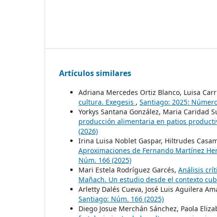
Artículos similares
Adriana Mercedes Ortiz Blanco, Luisa Car
cultura. Exegesis
,
Santiago: 2025: Número
Yorkys Santana González, Maria Caridad S
producción alimentaria en patios produc
(2026)
Irina Luisa Noblet Gaspar, Hiltrudes Casa
Aproximaciones de Fernando Martínez Here
Núm. 166 (2025)
Mari Estela Rodríguez Garcés,
Análisis crí
Mañach. Un estudio desde el contexto cu
Arletty Dalés Cueva, José Luis Aguilera Am
Santiago: Núm. 166 (2025)
Diego Josue Merchán Sánchez, Paola Elizab