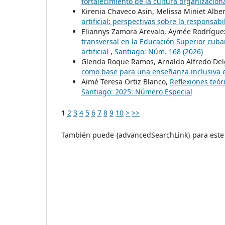
fortalecimiento de la cultura organizacion
Kirenia Chaveco Asin, Melissa Miniet Albe
artificial: perspectivas sobre la responsab
Eliannys Zamora Arevalo, Aymée Rodríguez
transversal en la Educación Superior cubana
artificial
,
Santiago: Núm. 168 (2026)
Glenda Roque Ramos, Arnaldo Alfredo De
como base para una enseñanza inclusiva 
Aimé Teresa Ortiz Blanco,
Reflexiones teór
Santiago: 2025: Número Especial
1
2
3
4
5
6
7
8
9
10
>
>>
También puede {advancedSearchLink} para este 