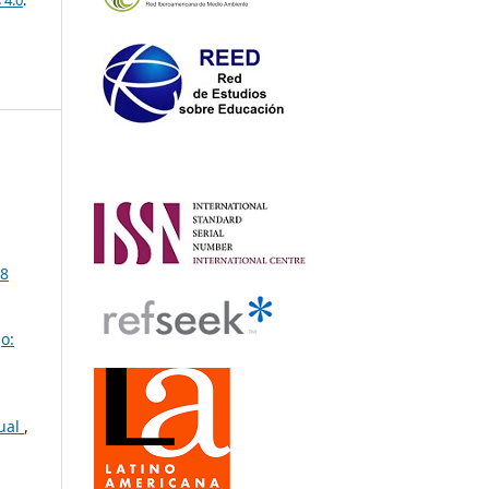
68
o:
tual
,