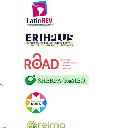
ys
 4.0
.