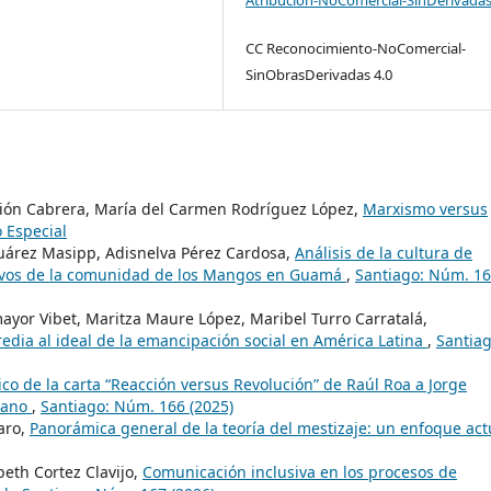
CC Reconocimiento-NoComercial-
SinObrasDerivadas 4.0
rión Cabrera, María del Carmen Rodríguez López,
Marxismo versus
 Especial
uárez Masipp, Adisnelva Pérez Cardosa,
Análisis de la cultura de
tivos de la comunidad de los Mangos en Guamá
,
Santiago: Núm. 1
mayor Vibet, Maritza Maure López, Maribel Turro Carratalá,
dia al ideal de la emancipación social en América Latina
,
Santiag
tico de la carta “Reacción versus Revolución” de Raúl Roa a Jorge
bano
,
Santiago: Núm. 166 (2025)
aro,
Panorámica general de la teoría del mestizaje: un enfoque ac
eth Cortez Clavijo,
Comunicación inclusiva en los procesos de