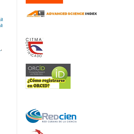
ia
ia
a
,