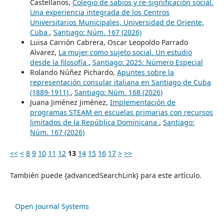
Castellanos,
Colegio de sabios y re-significación social.
Una experiencia integrada de los Centros
Universitarios Municipales, Universidad de Oriente,
Cuba
,
Santiago: Núm. 167 (2026)
Luisa Carrión Cabrera, Oscar Leopoldo Parrado
Alvarez,
La mujer como sujeto social. Un estudio
desde la filosofía
,
Santiago: 2025: Número Especial
Rolando Núñez Pichardo,
Apuntes sobre la
representación consular italiana en Santiago de Cuba
(1889-1911)
,
Santiago: Núm. 168 (2026)
Juana Jiménez Jiménez,
Implementación de
programas STEAM en escuelas primarias con recursos
limitados de la República Dominicana
,
Santiago:
Núm. 167 (2026)
<<
<
8
9
10
11
12
13
14
15
16
17
>
>>
También puede {advancedSearchLink} para este artículo.
Open Journal Systems