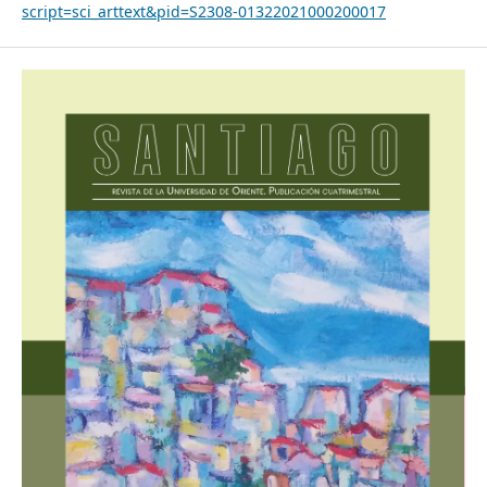
script=sci_arttext&pid=S2308-01322021000200017