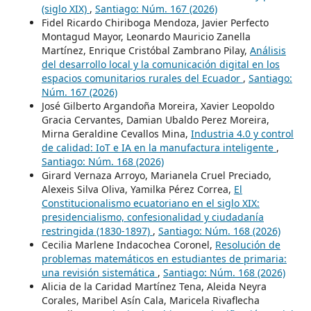
(siglo XIX)
,
Santiago: Núm. 167 (2026)
Fidel Ricardo Chiriboga Mendoza, Javier Perfecto
Montagud Mayor, Leonardo Mauricio Zanella
Martínez, Enrique Cristóbal Zambrano Pilay,
Análisis
del desarrollo local y la comunicación digital en los
espacios comunitarios rurales del Ecuador
,
Santiago:
Núm. 167 (2026)
José Gilberto Argandoña Moreira, Xavier Leopoldo
Gracia Cervantes, Damian Ubaldo Perez Moreira,
Mirna Geraldine Cevallos Mina,
Industria 4.0 y control
de calidad: IoT e IA en la manufactura inteligente
,
Santiago: Núm. 168 (2026)
Girard Vernaza Arroyo, Marianela Cruel Preciado,
Alexeis Silva Oliva, Yamilka Pérez Correa,
El
Constitucionalismo ecuatoriano en el siglo XIX:
presidencialismo, confesionalidad y ciudadanía
restringida (1830-1897)
,
Santiago: Núm. 168 (2026)
Cecilia Marlene Indacochea Coronel,
Resolución de
problemas matemáticos en estudiantes de primaria:
una revisión sistemática
,
Santiago: Núm. 168 (2026)
Alicia de la Caridad Martínez Tena, Aleida Neyra
Corales, Maribel Asín Cala, Maricela Rivaflecha