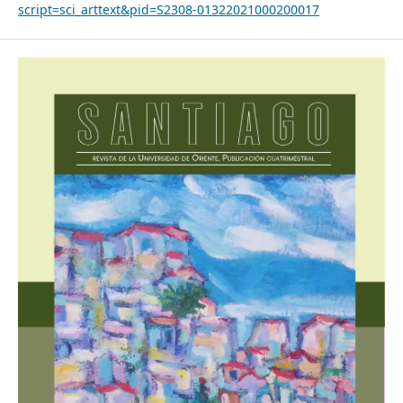
script=sci_arttext&pid=S2308-01322021000200017