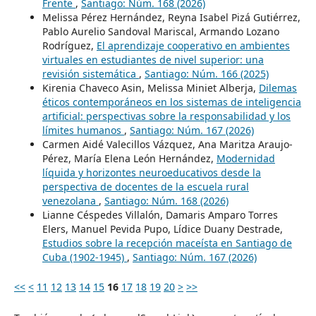
Frente
,
Santiago: Núm. 168 (2026)
Melissa Pérez Hernández, Reyna Isabel Pizá Gutiérrez,
Pablo Aurelio Sandoval Mariscal, Armando Lozano
Rodríguez,
El aprendizaje cooperativo en ambientes
virtuales en estudiantes de nivel superior: una
revisión sistemática
,
Santiago: Núm. 166 (2025)
Kirenia Chaveco Asin, Melissa Miniet Alberja,
Dilemas
éticos contemporáneos en los sistemas de inteligencia
artificial: perspectivas sobre la responsabilidad y los
límites humanos
,
Santiago: Núm. 167 (2026)
Carmen Aidé Valecillos Vázquez, Ana Maritza Araujo-
Pérez, María Elena León Hernández,
Modernidad
líquida y horizontes neuroeducativos desde la
perspectiva de docentes de la escuela rural
venezolana
,
Santiago: Núm. 168 (2026)
Lianne Céspedes Villalón, Damaris Amparo Torres
Elers, Manuel Pevida Pupo, Lídice Duany Destrade,
Estudios sobre la recepción maceísta en Santiago de
Cuba (1902-1945)
,
Santiago: Núm. 167 (2026)
<<
<
11
12
13
14
15
16
17
18
19
20
>
>>