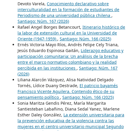
Devoto Varela,
Conocimiento declarativo sobre
interculturalidad en la formación de estudiantes de
Periodismo de una universidad pública chilena
,
Santiago: Núm. 167 (2026)
Rafael Angel Borges Betancourt,
Itinerario histórico de
la labor de extensión cultural en la Universidad de
Oriente (1947-1959)
,
Santiago: Núm. 166 (2025)
Ernés Victoria Mayo Ríos, Andrés Felipe Cely Triana,
Jesús Eduardo Espinosa Gaitán,
Liderazgo educativo y
participación comunitaria: Un análisis de la brecha
entre el marco normativo colombiano y la realidad
percibida en las instituciones
,
Santiago: Núm. 167
(2026)
Liliana Alarcón Vázquez, Alisa Natividad Delgado
Tornés, Lídice Duany Destrade,
El patricio bayamés
Francisco Vicente Aguilera. Contenido ético de su
pensamiento político
,
Santiago: Núm. 166 (2025)
Sonia Maritza Gendis Pérez, María Margarita
Santiesteban Labañino, Diana Sedal Yanez, Marlene
Esther Daley González,
La extensión universitaria para
la prevención educativa de la violencia contra las
mujeres en el centro universitario municipal Segundo