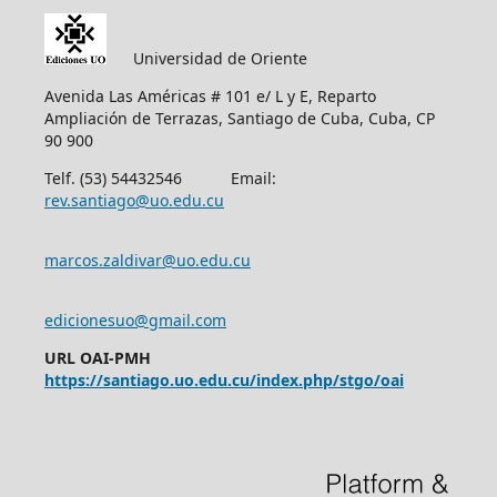
Universidad de Oriente
Avenida Las Américas # 101 e/ L y E, Reparto
Ampliación de Terrazas, Santiago de Cuba, Cuba, CP
90 900
Telf. (53) 54432546 Email:
rev.santiago@uo.edu.cu
marcos.zaldivar@uo.edu.cu
edicionesuo@gmail.com
URL OAI-PMH
https://santiago.uo.edu.cu/index.php/stgo/oai