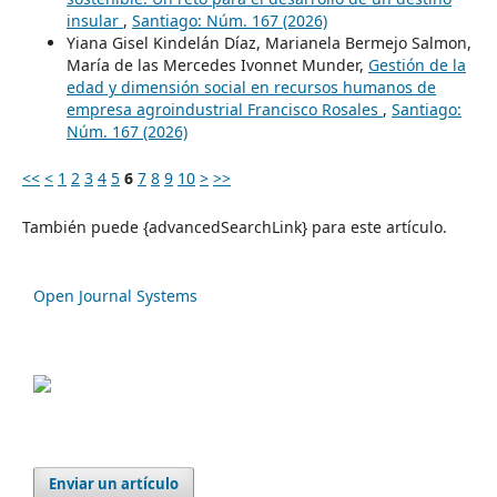
insular
,
Santiago: Núm. 167 (2026)
Yiana Gisel Kindelán Díaz, Marianela Bermejo Salmon,
María de las Mercedes Ivonnet Munder,
Gestión de la
edad y dimensión social en recursos humanos de
empresa agroindustrial Francisco Rosales
,
Santiago:
Núm. 167 (2026)
<<
<
1
2
3
4
5
6
7
8
9
10
>
>>
También puede {advancedSearchLink} para este artículo.
Open Journal Systems
Enviar un artículo