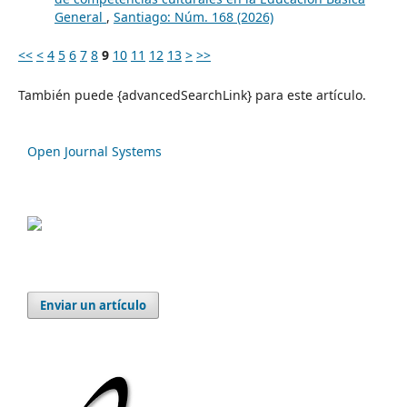
General
,
Santiago: Núm. 168 (2026)
<<
<
4
5
6
7
8
9
10
11
12
13
>
>>
También puede {advancedSearchLink} para este artículo.
Open Journal Systems
Enviar un artículo