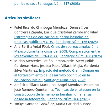
por las ideas
,
Santiago: Núm. 117 (2008)
Artículos similares
Fidel Ricardo Chiriboga Mendoza, Denise Ilcen
Contreras Zapata, Enrique Cristóbal Zambrano Pilay,
Estrategias de educación superior basadas en
políticas públicas y ODS
,
Santiago: Núm. 166 (2025)
Ana Bertha Vidal Fócil,
Crisis de sobreacumulación en
México durante la crisis del 2008. Comparación entre
los sexenios de EPN/AMLO
,
Santiago: Núm. 168 (2026)
Mirian Mercedes Patiño Campoverde, Mery Judith
Cardenas Haro, Jessica Paola Villacis Mejía, Gardenia
Silva Martínez,
Impacto del método Glenn Doman en
el fortalecimiento del desarrollo cognitivo en la
educación inicial
,
Santiago: Núm. 168 (2026)
Américo Pillaca-Marquina, Angel Mendoza-Palomino,
José Romero-Quintanilla,
Técnicas de elicitación en la
construcción de la memoria familiar: un análisis
desde la fotografía
,
Santiago: Núm. 166 (2025)
Yorkys Santana González, Maria Caridad Suárez