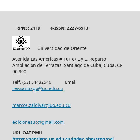
RPNS: 2119
e-ISSN: 2227-6513
Universidad de Oriente
Avenida Las Américas # 101 e/ L y E, Reparto
Ampliación de Terrazas, Santiago de Cuba, Cuba, CP
90 900
Telf. (53) 54432546 Email:
rev.santiago@uo.edu.cu
marcos.zaldivar@uo.edu.cu
edicionesuo@gmail.com
URL OAI-PMH
https://santiago.uo.edu.cu/index.php/stgo/oai