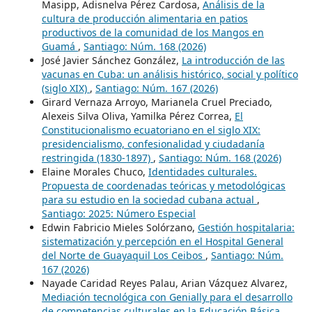
Masipp, Adisnelva Pérez Cardosa,
Análisis de la
cultura de producción alimentaria en patios
productivos de la comunidad de los Mangos en
Guamá
,
Santiago: Núm. 168 (2026)
José Javier Sánchez González,
La introducción de las
vacunas en Cuba: un análisis histórico, social y político
(siglo XIX)
,
Santiago: Núm. 167 (2026)
Girard Vernaza Arroyo, Marianela Cruel Preciado,
Alexeis Silva Oliva, Yamilka Pérez Correa,
El
Constitucionalismo ecuatoriano en el siglo XIX:
presidencialismo, confesionalidad y ciudadanía
restringida (1830-1897)
,
Santiago: Núm. 168 (2026)
Elaine Morales Chuco,
Identidades culturales.
Propuesta de coordenadas teóricas y metodológicas
para su estudio en la sociedad cubana actual
,
Santiago: 2025: Número Especial
Edwin Fabricio Mieles Solórzano,
Gestión hospitalaria:
sistematización y percepción en el Hospital General
del Norte de Guayaquil Los Ceibos
,
Santiago: Núm.
167 (2026)
Nayade Caridad Reyes Palau, Arian Vázquez Alvarez,
Mediación tecnológica con Genially para el desarrollo
de competencias culturales en la Educación Básica