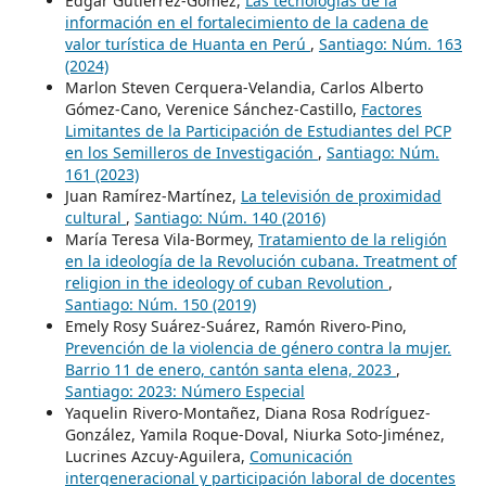
Edgar Gutiérrez-Gómez,
Las tecnologías de la
información en el fortalecimiento de la cadena de
valor turística de Huanta en Perú
,
Santiago: Núm. 163
(2024)
Marlon Steven Cerquera-Velandia, Carlos Alberto
Gómez-Cano, Verenice Sánchez-Castillo,
Factores
Limitantes de la Participación de Estudiantes del PCP
en los Semilleros de Investigación
,
Santiago: Núm.
161 (2023)
Juan Ramírez-Martínez,
La televisión de proximidad
cultural
,
Santiago: Núm. 140 (2016)
María Teresa Vila-Bormey,
Tratamiento de la religión
en la ideología de la Revolución cubana. Treatment of
religion in the ideology of cuban Revolution
,
Santiago: Núm. 150 (2019)
Emely Rosy Suárez-Suárez, Ramón Rivero-Pino,
Prevención de la violencia de género contra la mujer.
Barrio 11 de enero, cantón santa elena, 2023
,
Santiago: 2023: Número Especial
Yaquelin Rivero-Montañez, Diana Rosa Rodríguez-
González, Yamila Roque-Doval, Niurka Soto-Jiménez,
Lucrines Azcuy-Aguilera,
Comunicación
intergeneracional y participación laboral de docentes