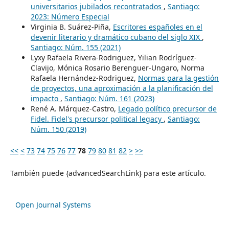
universitarios jubilados recontratados
,
Santiago:
2023: Número Especial
Virginia B. Suárez-Piña,
Escritores españoles en el
devenir literario y dramático cubano del siglo XIX
,
Santiago: Núm. 155 (2021)
Lyxy Rafaela Rivera-Rodriguez, Yilian Rodríguez-
Clavijo, Mónica Rosario Berenguer-Ungaro, Norma
Rafaela Hernández-Rodriguez,
Normas para la gestión
de proyectos, una aproximación a la planificación del
impacto
,
Santiago: Núm. 161 (2023)
René A. Márquez-Castro,
Legado político precursor de
Fidel. Fidel's precursor political legacy
,
Santiago:
Núm. 150 (2019)
<<
<
73
74
75
76
77
78
79
80
81
82
>
>>
También puede {advancedSearchLink} para este artículo.
Open Journal Systems