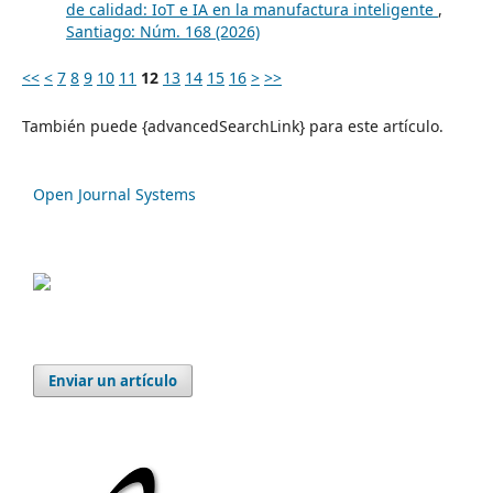
de calidad: IoT e IA en la manufactura inteligente
,
Santiago: Núm. 168 (2026)
<<
<
7
8
9
10
11
12
13
14
15
16
>
>>
También puede {advancedSearchLink} para este artículo.
Open Journal Systems
Enviar un artículo