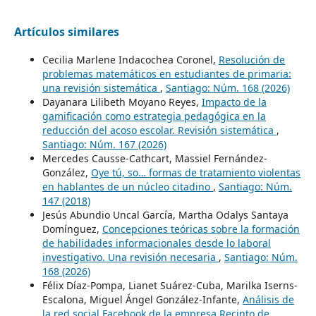
Artículos similares
Cecilia Marlene Indacochea Coronel,
Resolución de
problemas matemáticos en estudiantes de primaria:
una revisión sistemática
,
Santiago: Núm. 168 (2026)
Dayanara Lilibeth Moyano Reyes,
Impacto de la
gamificación como estrategia pedagógica en la
reducción del acoso escolar. Revisión sistemática
,
Santiago: Núm. 167 (2026)
Mercedes Causse-Cathcart, Massiel Fernández-
González,
Oye tú, so… formas de tratamiento violentas
en hablantes de un núcleo citadino
,
Santiago: Núm.
147 (2018)
Jesús Abundio Uncal García, Martha Odalys Santaya
Domínguez,
Concepciones teóricas sobre la formación
de habilidades informacionales desde lo laboral
investigativo. Una revisión necesaria
,
Santiago: Núm.
168 (2026)
Félix Díaz-Pompa, Lianet Suárez-Cuba, Marilka Iserns-
Escalona, Miguel Ángel González-Infante,
Análisis de
la red social Facebook de la empresa Recinto de