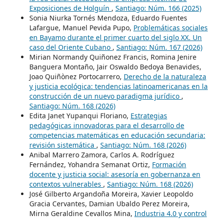
Exposiciones de Holguín
,
Santiago: Núm. 166 (2025)
Sonia Niurka Tornés Mendoza, Eduardo Fuentes
Lafargue, Manuel Pevida Pupo,
Problemáticas sociales
en Bayamo durante el primer cuarto del siglo XX. Un
caso del Oriente Cubano
,
Santiago: Núm. 167 (2026)
Mirian Normandy Quiñonez Francis, Romina Jenire
Banguera Montaño, Jair Oswaldo Bedoya Benavides,
Joao Quiñònez Portocarrero,
Derecho de la naturaleza
y justicia ecológica: tendencias latinoamericanas en la
construcción de un nuevo paradigma jurídico
,
Santiago: Núm. 168 (2026)
Edita Janet Yupanqui Floriano,
Estrategias
pedagógicas innovadoras para el desarrollo de
competencias matemáticas en educación secundaria:
revisión sistemática
,
Santiago: Núm. 168 (2026)
Anibal Marrero Zamora, Carlos A. Rodríguez
Fernández, Yohandra Semanat Ortiz,
Formación
docente y justicia social: asesoría en gobernanza en
contextos vulnerables
,
Santiago: Núm. 168 (2026)
José Gilberto Argandoña Moreira, Xavier Leopoldo
Gracia Cervantes, Damian Ubaldo Perez Moreira,
Mirna Geraldine Cevallos Mina,
Industria 4.0 y control