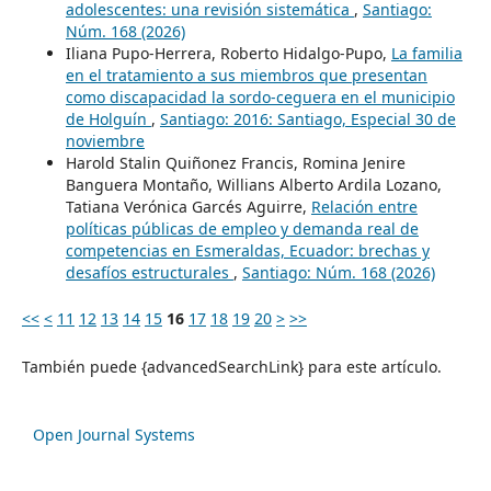
adolescentes: una revisión sistemática
,
Santiago:
Núm. 168 (2026)
Iliana Pupo-Herrera, Roberto Hidalgo-Pupo,
La familia
en el tratamiento a sus miembros que presentan
como discapacidad la sordo-ceguera en el municipio
de Holguín
,
Santiago: 2016: Santiago, Especial 30 de
noviembre
Harold Stalin Quiñonez Francis, Romina Jenire
Banguera Montaño, Willians Alberto Ardila Lozano,
Tatiana Verónica Garcés Aguirre,
Relación entre
políticas públicas de empleo y demanda real de
competencias en Esmeraldas, Ecuador: brechas y
desafíos estructurales
,
Santiago: Núm. 168 (2026)
<<
<
11
12
13
14
15
16
17
18
19
20
>
>>
También puede {advancedSearchLink} para este artículo.
Open Journal Systems