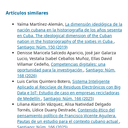
Artículos similares
Yaíma Martínez-Alemán,
La dimensión ideológica de la
nación cubana en la historiografía de los años sesenta
en Cuba. The ideological dimension of the Cuban
nation in the historiography of the sixties in Cuba
,
Santiago: Núm. 150 (2019)
Denisse Maricela Salcedo Aparicio, José Jair Galarza
Lucio, Vestalia Isabel Ceballos Muñoz, Ellas David
Villamar Cedeño,
Competencias digitales: una
oportunidad para la investigación
,
Santiago: Núm.
168 (2026)
Luis Carlos Quintero Botero,
Sistema Inteligente
Aplicado al Reciclaje de Residuos Electrónicos con Big
Data e IoT: Estudio de caso en empresas recicladoras
de Medellín
,
Santiago: Núm. 166 (2025)
Liliana Alarcón Vázquez, Alisa Natividad Delgado
Tornés, Lídice Duany Destrade,
Contenido ético del
pensamiento político de Francisco Vicente Aguilera.
Pautas de un estudio para el contexto cubano actual
,
Santiago: Núm. 166 (2025)