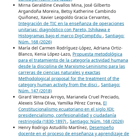
Mirna Geraldine Cevallos Mina, José Gilberto
Argandoña Moreira, Betsy Katherine Cambindo
Quiñonez, Xavier Leopoldo Gracia Cervantes,
Integración de TIC en la enseñanza de operaciones
unitarias: diagnóstico con Pareto, Ishikawa e
Histogramas bajo el marco DigCompEdu
,
Santiago:
Núm. 168 (2026)
María del Carmen Rodríguez-López, Adriana Ortiz-
Blanco, Kenia López-Lazo,
Propuesta metodológica
para el tratamiento de la categoría actividad humana
desde la disciplina de Marxismo-Leninismo para las
carreras de ciencias naturales y exactas
Methodological proposal for the treatment of the
category human activity from the disci
,
Santiago:
Núm. 147 (2018)
Girard Vernaza Arroyo, Marianela Cruel Preciado,
Alexeis Silva Oliva, Yamilka Pérez Correa,
El
Constitucionalismo ecuatoriano en el siglo XIX:
presidencialismo, confesionalidad y ciudadanía
restringida (1830-1897)
,
Santiago: Núm. 168 (2026)
Henry Rodrigo Astudillo Martínez,
Desempeño
docente en el proceso de enseñanza y aprendizaje de