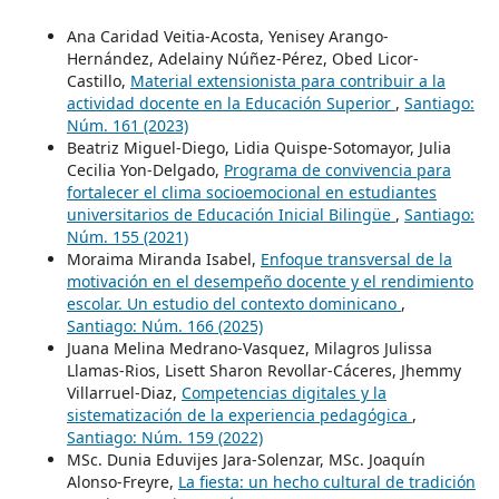
Ana Caridad Veitia-Acosta, Yenisey Arango-
Hernández, Adelainy Núñez-Pérez, Obed Licor-
Castillo,
Material extensionista para contribuir a la
actividad docente en la Educación Superior
,
Santiago:
Núm. 161 (2023)
Beatriz Miguel-Diego, Lidia Quispe-Sotomayor, Julia
Cecilia Yon-Delgado,
Programa de convivencia para
fortalecer el clima socioemocional en estudiantes
universitarios de Educación Inicial Bilingüe
,
Santiago:
Núm. 155 (2021)
Moraima Miranda Isabel,
Enfoque transversal de la
motivación en el desempeño docente y el rendimiento
escolar. Un estudio del contexto dominicano
,
Santiago: Núm. 166 (2025)
Juana Melina Medrano-Vasquez, Milagros Julissa
Llamas-Rios, Lisett Sharon Revollar-Cáceres, Jhemmy
Villarruel-Diaz,
Competencias digitales y la
sistematización de la experiencia pedagógica
,
Santiago: Núm. 159 (2022)
MSc. Dunia Eduvijes Jara-Solenzar, MSc. Joaquín
Alonso-Freyre,
La fiesta: un hecho cultural de tradición