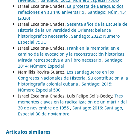
revelador
,
Santiago: 2022: Número Especial 75UO
Israel Escalona-Chadez,
La protesta de Baraguá: dos
reflexiones en su 140 aniversario
,
Santiago: Núm. 151
(2020)
Israel Escalona-Chadez,
Sesenta años de la Escuela de
Historia de la Universidad de Oriente: balance
historiográfico necesario
,
Santiago: 2022: Número
Especial 75UO
Israel Escalona-Chádez,
Frank en la memoria: en el
camino de la evocación y la reconstrucción históricas.
Mirada retrospectiva a un libro necesario
,
Santiago:
2014: Número Especial
Namilkis Rovira-Suárez,
Los santiagueros en los
Congresos Nacionales de Historia. Su contribución a la
historiografía colonial cubana
,
Santiago: 2015:
Número Especial 500
Israel Escalona-Chadez, Luís Felipe Solís-Bedey,
Tres
momentos claves en la radicalización de un mártir del
30 de noviembre de 1956
,
Santiago: 2016: Santiago,
Especial 30 de noviembre
Artículos similares