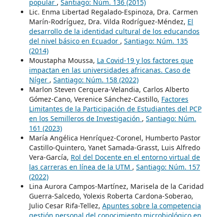
popular
,
Santiago: Núm. 136 (2015)
Lic. Enma Libertad Regalado-Espinoza, Dra. Carmen
Marín-Rodríguez, Dra. Vilda Rodríguez-Méndez,
El
desarrollo de la identidad cultural de los educandos
del nivel básico en Ecuador
,
Santiago: Núm. 135
(2014)
Moustapha Moussa,
La Covid-19 y los factores que
impactan en las universidades africanas. Caso de
Níger
,
Santiago: Núm. 158 (2022)
Marlon Steven Cerquera-Velandia, Carlos Alberto
Gómez-Cano, Verenice Sánchez-Castillo,
Factores
Limitantes de la Participación de Estudiantes del PCP
en los Semilleros de Investigación
,
Santiago: Núm.
161 (2023)
María Angélica Henríquez-Coronel, Humberto Pastor
Castillo-Quintero, Yanet Samada-Grasst, Luis Alfredo
Vera-García,
Rol del Docente en el entorno virtual de
las carreras en línea de la UTM
,
Santiago: Núm. 157
(2022)
Lina Aurora Campos-Martínez, Marisela de la Caridad
Guerra-Salcedo, Yolexis Roberta Cardona-Soberao,
Julio Cesar Rifa-Tellez,
Apuntes sobre la competencia
gestión personal del conocimiento microbiológico en