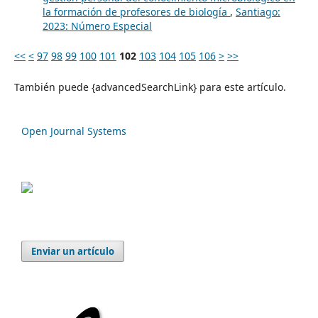
la formación de profesores de biología
,
Santiago:
2023: Número Especial
<<
<
97
98
99
100
101
102
103
104
105
106
>
>>
También puede {advancedSearchLink} para este artículo.
Open Journal Systems
Enviar un artículo