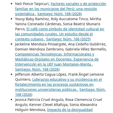
Neli Ponce Taipicuri,
Factores sociales y de protección
familiar en los municipios del Perú: una revisión
sistemática
,
Santiago: Núm. 168 (2026)
Yousy Baby Ramírez, Roly Auccatoma Tinco, Mirtha
Yanina Coronado Cárdenas, Sonia Beatriz Munaris
Parco,
El café como símbolo de identidad cultural en
las comunidades rurales. Un estudio desde el
contexto cubano
,
Santiago: Núm. 166 (2025)
Jackeline Mendoza Pinoargote, Ana Cedeño Gutiérrez,
Damian Mendoza Zambrano, Gabriela Vélez Bermello,
Competencias Tecnológicas, Informacionales y
Mediáticas-Digitales en Docentes. Experiencia de
Intervención en la UEF Juan Montalvo–Manta
,
Santiago: Núm. 168 (2026)
Jefferson Alberto Cagua López, Frank Ángel Lemoine
Quintero,
Liderazgo educativo y su incidencia en el
fortalecimiento en los procesos sustantivos en
instituciones universitarias públicas
,
Santiago: Núm.
168 (2026)
Jessica Patricia Cruel Angulo, Rosa Clemencia Cruel
Angulo, Kenner Clevel Altafuya, Sonia Alexandra
Holguín Mendoza,
Impacto de la desigualdad