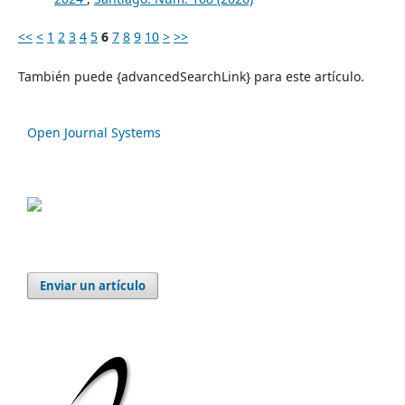
<<
<
1
2
3
4
5
6
7
8
9
10
>
>>
También puede {advancedSearchLink} para este artículo.
Open Journal Systems
Enviar un artículo