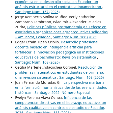
económica en el desarrollo social en Ecuador: un
análisis estructural en el contexto latinoamericano
,
Santiago: Núm. 167 (2026)
Jorge Remberto Molina Muñoz, Berly Katherine
Zambrano Zambrano, Wladimir Alexander Palacios
Zurita,
Políticas públicas postpandemia y su efecto en
asociados a organizaciones agroproductivas solidarias
– Amucomt, Ecuador
,
Santiago: Núm. 166 (2025)
Edgar Efrain Tipan Criollo,
Desarrollo profesional
docente basado en inteligencia artificial para
fortalecer la innovación pedagógica en instituciones
educativas de bachillerato: Revisión sistemática
,
Santiago: Núm. 168 (2026)
Cecilia Marlene Indacochea Coronel,
Resolución de
problemas matemáticos en estudiantes de primaria:
una revisión sistemática
,
Santiago: Núm. 168 (2026)
Juan Fernando Muradas Gil,
La perspectiva martiana
en la formación humanística desde las esencialidades
históricas
,
Santiago: 2025: Número Especial
Evelyn Yesenia Álava Ochoa,
Influencia de las
competencias directivas en el liderazgo educativo: un
análisis cualitativo en centros de estudio de Ecuador,
2024
,
Santiago: Núm. 168 (2026)