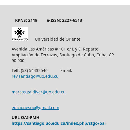
RPNS: 2119
e-ISSN: 2227-6513
Universidad de Oriente
Avenida Las Américas # 101 e/ L y E, Reparto
Ampliación de Terrazas, Santiago de Cuba, Cuba, CP
90 900
Telf. (53) 54432546 Email:
rev.santiago@uo.edu.cu
marcos.zaldivar@uo.edu.cu
edicionesuo@gmail.com
URL OAI-PMH
https://santiago.uo.edu.cu/index.php/stgo/oai