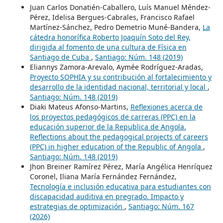
Juan Carlos Donatién-Caballero, Luís Manuel Méndez-
Pérez, Idelisa Bergues-Cabrales, Francisco Rafael
Martínez-Sánchez, Pedro Demetrio Muné-Bandera,
La
cátedra honorífica Roberto Joaquín Soto del Rey,
dirigida al fomento de una cultura de Física en
Santiago de Cuba
,
Santiago: Núm. 148 (2019)
Eliannys Zamora-Arevalo, Aymée Rodríguez-Aradas,
Proyecto SOPHIA y su contribución al fortalecimiento y
desarrollo de la identidad nacional, territorial y local
,
Santiago: Núm. 148 (2019)
Diaki Mateus Afonso-Martins,
Reflexiones acerca de
los proyectos pedagógicos de carreras (PPC) en la
educación superior de la Republica de Angola.
Reflections about the pedagogical projects of careers
(PPC) in higher education of the Republic of Angola
,
Santiago: Núm. 148 (2019)
Jhon Breiner Ramírez Pérez, María Angélica Henríquez
Coronel, Iliana María Fernández Fernández,
Tecnología e inclusión educativa para estudiantes con
discapacidad auditiva en pregrado. Impacto y
estrategias de optimización
,
Santiago: Núm. 167
(2026)