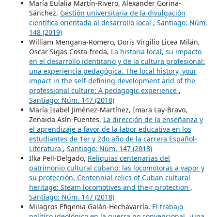
María Eulalia Martín-Rivero, Alexander Gorina-
Sánchez,
Gestión universitaria de la divulgación
científica orientada al desarrollo local
,
Santiago: Núm.
148 (2019)
William Mengana-Romero, Doris Virgilio Licea Milán,
Oscar Sigas Costa-freda,
La historia local, su impacto
en el desarrollo identitario y de la cultura profesional:
una experiencia pedagógica. The local history, your
impact in the self-defining development and of the
professional culture: A pedagogic experience
,
Santiago: Núm. 147 (2018)
María Isabel Jiménez-Martínez, Imara Lay-Bravo,
Zenaida Asín-Fuentes,
La dirección de la enseñanza y
el aprendizaje a favor de la labor educativa en los
estudiantes de 1er y 2do año de la carrera Español-
Literatura
,
Santiago: Núm. 147 (2018)
Ilka Pell-Delgado,
Reliquias centenarias del
patrimonio cultural cubano: las locomotoras a vapor y
su protección. Centennial relics of Cuban cultural
heritage: Steam locomotives and their protection
,
Santiago: Núm. 147 (2018)
Milagros Efigenia Galán-Hechavarría,
El trabajo
político ideológico en la guerra no convencional, ¿una