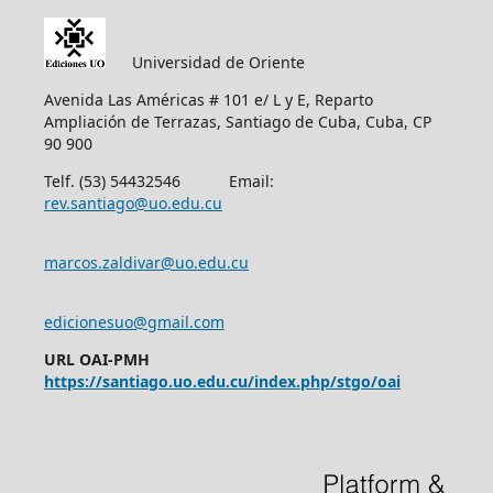
Universidad de Oriente
Avenida Las Américas # 101 e/ L y E, Reparto
Ampliación de Terrazas, Santiago de Cuba, Cuba, CP
90 900
Telf. (53) 54432546 Email:
rev.santiago@uo.edu.cu
marcos.zaldivar@uo.edu.cu
edicionesuo@gmail.com
URL OAI-PMH
https://santiago.uo.edu.cu/index.php/stgo/oai