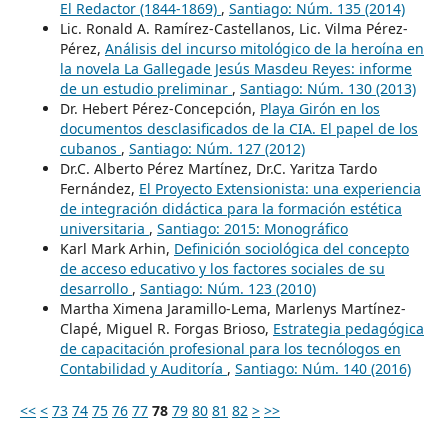
El Redactor (1844-1869)
,
Santiago: Núm. 135 (2014)
Lic. Ronald A. Ramírez-Castellanos, Lic. Vilma Pérez-
Pérez,
Análisis del incurso mitológico de la heroína en
la novela La Gallegade Jesús Masdeu Reyes: informe
de un estudio preliminar
,
Santiago: Núm. 130 (2013)
Dr. Hebert Pérez-Concepción,
Playa Girón en los
documentos desclasificados de la CIA. El papel de los
cubanos
,
Santiago: Núm. 127 (2012)
Dr.C. Alberto Pérez Martínez, Dr.C. Yaritza Tardo
Fernández,
El Proyecto Extensionista: una experiencia
de integración didáctica para la formación estética
universitaria
,
Santiago: 2015: Monográfico
Karl Mark Arhin,
Definición sociológica del concepto
de acceso educativo y los factores sociales de su
desarrollo
,
Santiago: Núm. 123 (2010)
Martha Ximena Jaramillo-Lema, Marlenys Martínez-
Clapé, Miguel R. Forgas Brioso,
Estrategia pedagógica
de capacitación profesional para los tecnólogos en
Contabilidad y Auditoría
,
Santiago: Núm. 140 (2016)
<<
<
73
74
75
76
77
78
79
80
81
82
>
>>