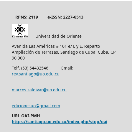
RPNS: 2119
e-ISSN: 2227-6513
Universidad de Oriente
Avenida Las Américas # 101 e/ L y E, Reparto
Ampliación de Terrazas, Santiago de Cuba, Cuba, CP
90 900
Telf. (53) 54432546 Email:
rev.santiago@uo.edu.cu
marcos.zaldivar@uo.edu.cu
edicionesuo@gmail.com
URL OAI-PMH
https://santiago.uo.edu.cu/index.php/stgo/oai