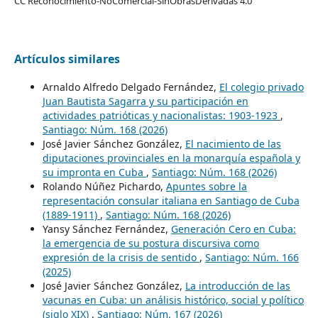
CC Reconocimiento-NoComercial-SinObrasDerivadas 4.0
Artículos similares
Arnaldo Alfredo Delgado Fernández,
El colegio privado
Juan Bautista Sagarra y su participación en
actividades patrióticas y nacionalistas: 1903-1923
,
Santiago: Núm. 168 (2026)
José Javier Sánchez González,
El nacimiento de las
diputaciones provinciales en la monarquía española y
su impronta en Cuba
,
Santiago: Núm. 168 (2026)
Rolando Núñez Pichardo,
Apuntes sobre la
representación consular italiana en Santiago de Cuba
(1889-1911)
,
Santiago: Núm. 168 (2026)
Yansy Sánchez Fernández,
Generación Cero en Cuba:
la emergencia de su postura discursiva como
expresión de la crisis de sentido
,
Santiago: Núm. 166
(2025)
José Javier Sánchez González,
La introducción de las
vacunas en Cuba: un análisis histórico, social y político
(siglo XIX)
,
Santiago: Núm. 167 (2026)