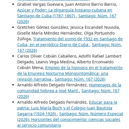
Grabiel Vargas Guevara, Juan Antonio Barrio Barrio,
Azúcar y Poder: La oligarquía hispano-cubana en
Santiago de Cuba (1787-1867)
,
Santiago: Núm. 167
(2026)
Gretchen Gómez González, Jessica Escandell Nuviola,
Giselle María Méndez Hernández, Olga Portuondo
Zúñiga,
Tratamiento del sismo de 1932 en Santiago de
Cuba, en el periódico Diario de Cuba
,
Santiago: Núm.
167 (2026)
Carlos Oliver Cobián Caballero, Adolfo Rafael Lambert
Delgado, Leanis Vega Medina, Alberto Erconvaldo
Cobián Mena,
Empleo de la hipnosis en el tratamiento
de la Enuresis Nocturna Monosintomática: una
revisión narrativa
,
Santiago: Núm. 167 (2026)
Arnaldo Alfredo Delgado Fernández,
Homenajes de la
comunidad hebrea a José Martí
,
Santiago: Núm. 167
(2026)
Arnaldo Alfredo Delgado Fernández,
Educar para la
patria: Luis María Buch y el Colegio Juan Bautista
Sagarra (1924-1926)
,
Santiago: Núm. Número Especial
(2026): Horizontes del conocimiento: ciencias sociales
al servicio comunitario