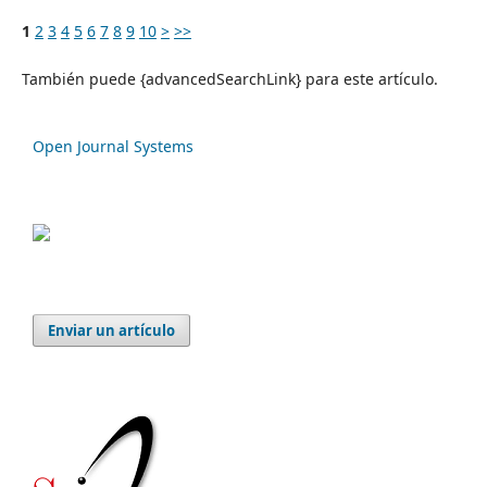
1
2
3
4
5
6
7
8
9
10
>
>>
También puede {advancedSearchLink} para este artículo.
Open Journal Systems
Enviar un artículo