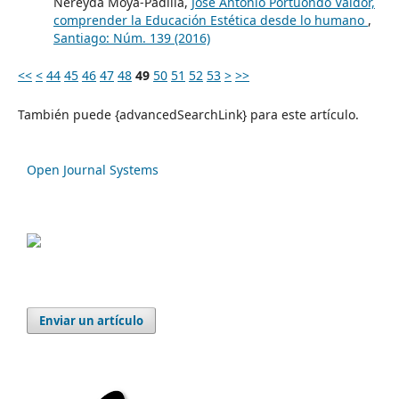
Nereyda Moya-Padilla,
José Antonio Portuondo Valdor,
comprender la Educación Estética desde lo humano
,
Santiago: Núm. 139 (2016)
<<
<
44
45
46
47
48
49
50
51
52
53
>
>>
También puede {advancedSearchLink} para este artículo.
Open Journal Systems
Enviar un artículo