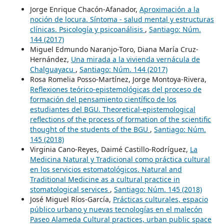
Jorge Enrique Chacón-Afanador,
Aproximación a la
noción de locura. Síntoma - salud mental y estructuras
clínicas. Psicología y psicoanálisis
,
Santiago: Núm.
144 (2017)
Miguel Edmundo Naranjo-Toro, Diana María Cruz-
Hernández,
Una mirada a la vivienda vernácula de
Chalguayacu
,
Santiago: Núm. 144 (2017)
Rosa Romelia Posso-Martínez, Jorge Montoya-Rivera,
Reflexiones teórico-epistemológicas del proceso de
formación del pensamiento científico de los
estudiantes del BGU. Theoretical-epistemological
reflections of the process of formation of the scientific
thought of the students of the BGU
,
Santiago: Núm.
145 (2018)
Virginia Cano-Reyes, Daimé Castillo-Rodríguez,
La
Medicina Natural y Tradicional como práctica cultural
en los servicios estomatológicos. Natural and
Traditional Medicine as a cultural practice in
stomatological services
,
Santiago: Núm. 145 (2018)
José Miguel Ríos-García,
Prácticas culturales, espacio
público urbano y nuevas tecnologías en el malecón
Paseo Alameda Cultural practices, urban public space