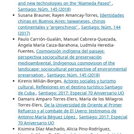
and new technologies on the “Alameda Paseo”
,
Santiago: Núm. 145 (2018)
Susana Brauner, Rayen Amancay-Torres,
Identidades
chinas en Buenos Aires: taiwaneses, chinos
continentales y “argenchinos”
,
Santiago: Núm. 144
(2017)
Paulo Carrión-Gualán, Manuel Cabrera-Quezada,
Ángela María Caiza-Barahona, Ludmila Heredia-
Fuentes,
Cosmovisión indígena del paisaje:
perspectiva sociocultural de preservación
medioambiental. Indigenous cosmovision of the
landscape: sociocultural perspective of environmental
preservation
,
Santiago: Núm. 145 (2018)
Kirenis Milián-Borges,
Actores sociales y turismo
cultural. Reflexiones en el destino turístico Santiago
de Cuba
,
Santiago: 2017: Especial 70 Aniversario UO
Damaris Amparo Torres-Elers, María de los Milagros
Torres-Elers,
De la Universidad de Oriente al Primer
Refuerzo y al combate de El Uvero: testimonio de
Antonio María Béguez López
,
Santiago: 2017: Especial
70 Aniversario UO
Kisimira Díaz-Machado, Alicia Pino-Rodríguez,