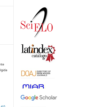
nte
ígida
 4.0
.