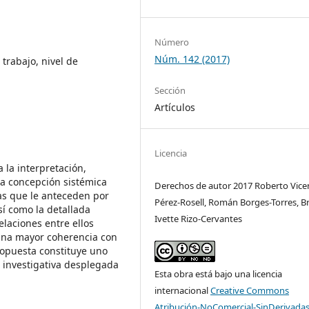
Número
Núm. 142 (2017)
trabajo, nivel de
Sección
Artículos
Licencia
 la interpretación,
 la concepción sistémica
Derechos de autor 2017 Roberto Vice
as que le anteceden por
Pérez-Rosell, Román Borges-Torres, Br
sí como la detallada
Ivette Rizo-Cervantes
elaciones entre ellos
r una mayor coherencia con
propuesta constituye uno
r investigativa desplegada
Esta obra está bajo una licencia
internacional
Creative Commons
Atribución-NoComercial-SinDerivadas