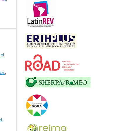
 el
uba
,
os