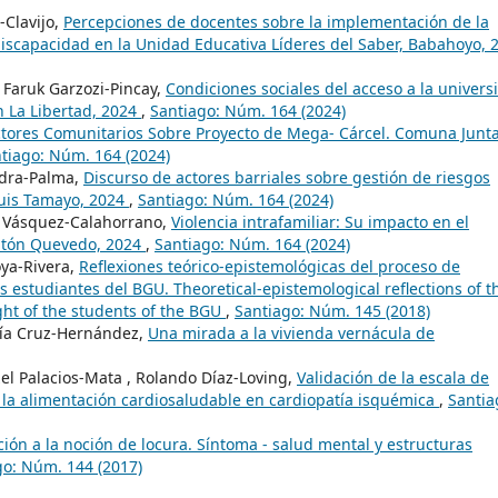
-Clavijo,
Percepciones de docentes sobre la implementación de la
discapacidad en la Unidad Educativa Líderes del Saber, Babahoyo, 
 Faruk Garzozi-Pincay,
Condiciones sociales del acceso a la univers
n La Libertad, 2024
,
Santiago: Núm. 164 (2024)
ctores Comunitarios Sobre Proyecto de Mega- Cárcel. Comuna Junt
tiago: Núm. 164 (2024)
edra-Palma,
Discurso de actores barriales sobre gestión de riesgos
Luis Tamayo, 2024
,
Santiago: Núm. 164 (2024)
 Vásquez-Calahorrano,
Violencia intrafamiliar: Su impacto en el
Cantón Quevedo, 2024
,
Santiago: Núm. 164 (2024)
ya-Rivera,
Reflexiones teórico-epistemológicas del proceso de
s estudiantes del BGU. Theoretical-epistemological reflections of t
ught of the students of the BGU
,
Santiago: Núm. 145 (2018)
ía Cruz-Hernández,
Una mirada a la vivienda vernácula de
zel Palacios-Mata , Rolando Díaz-Loving,
Validación de la escala de
a la alimentación cardiosaludable en cardiopatía isquémica
,
Santia
ión a la noción de locura. Síntoma - salud mental y estructuras
go: Núm. 144 (2017)