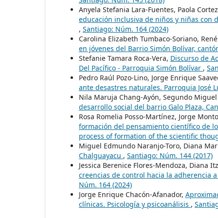
Anyela Stefania Lara-Fuentes, Paola Cortez
educación inclusiva de niños y niñas con 
,
Santiago: Núm. 164 (2024)
Carolina Elizabeth Tumbaco-Soriano, René
en jóvenes del Barrio Simón Bolívar, cantó
Stefanie Tamara Roca-Vera,
Discurso de A
Del Pacífico - Parroquia Simón Bolívar
,
San
Pedro Raúl Pozo-Lino, Jorge Enrique Saav
ante desastres naturales. Parroquia José 
Nila Maruja Chang-Ayón, Segundo Miguel
desarrollo social del barrio Galo Plaza, 
Rosa Romelia Posso-Martínez, Jorge Monto
formación del pensamiento científico de lo
process of formation of the scientific tho
Miguel Edmundo Naranjo-Toro, Diana Mar
Chalguayacu
,
Santiago: Núm. 144 (2017)
Jessica Berenice Flores-Mendoza, Diana It
creencias de control hacia la adherencia 
Núm. 164 (2024)
Jorge Enrique Chacón-Afanador,
Aproximac
clínicas. Psicología y psicoanálisis
,
Santia