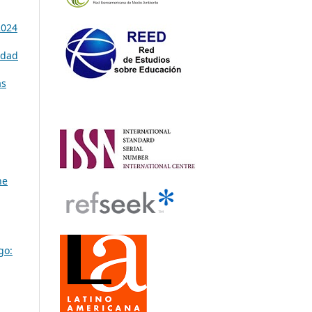
2024
idad
as
he
go: