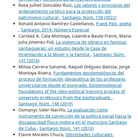
Rosa Julliet Gonzalez-Ruiz,
Los valores y principios del
ordenamiento jurídico para la protección del
patrimonio cultural
,
Santiago: Núm. 158 (2022)
Ronald Antonio Ramírez-Castellanos,
Frank País, poeta
,
Santiago: 2014: Número Especial
Caridad A. Cala-Montoya, Lixandra Baute-Freire, Marìa
Julia Jimenez-Fiol,
La violencia de género en familias
santiagueras: un estudio desde la Casa de
Orientación a la Mujer y la Familia
,
Santiago: Núm.
141 (2016)
Milvia Carrera-Saname, Raquel Diéguez-Batista, Jorge
Montoya-Rivera,
Fundamentos epistemológicos del
proceso de formación ideopolítica de los profesores
universitarios desde el posgrado. Epistemological
foundations of the ideo-political training process of
university professors from the postgraduate
,
Santiago: Núm. 148 (2019)
Osmanys Soler-Nariño,
La evaluación como
instrumento de corrección de la política social hacia la
discapacidad físico-motora en el municipio Santiago
de Cuba
,
Santiago: Núm. 141 (2016)
Elaine Morales Chuco,
Identidades culturales.