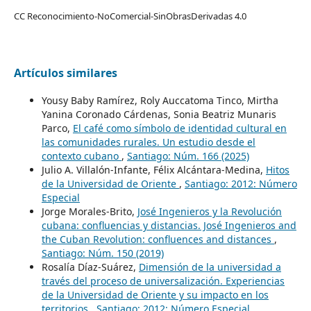
CC Reconocimiento-NoComercial-SinObrasDerivadas 4.0
Artículos similares
Yousy Baby Ramírez, Roly Auccatoma Tinco, Mirtha
Yanina Coronado Cárdenas, Sonia Beatriz Munaris
Parco,
El café como símbolo de identidad cultural en
las comunidades rurales. Un estudio desde el
contexto cubano
,
Santiago: Núm. 166 (2025)
Julio A. Villalón-Infante, Félix Alcántara-Medina,
Hitos
de la Universidad de Oriente
,
Santiago: 2012: Número
Especial
Jorge Morales-Brito,
José Ingenieros y la Revolución
cubana: confluencias y distancias. José Ingenieros and
the Cuban Revolution: confluences and distances
,
Santiago: Núm. 150 (2019)
Rosalía Díaz-Suárez,
Dimensión de la universidad a
través del proceso de universalización. Experiencias
de la Universidad de Oriente y su impacto en los
territorios
,
Santiago: 2012: Número Especial