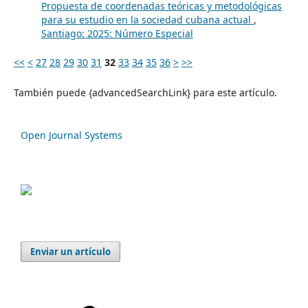
Propuesta de coordenadas teóricas y metodológicas
para su estudio en la sociedad cubana actual
,
Santiago: 2025: Número Especial
<<
<
27
28
29
30
31
32
33
34
35
36
>
>>
También puede {advancedSearchLink} para este artículo.
Open Journal Systems
Enviar un artículo