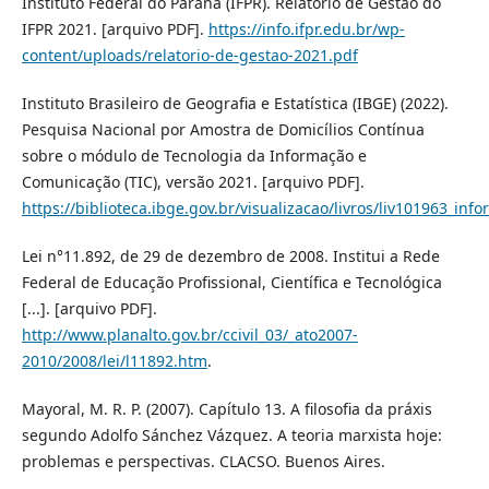
Instituto Federal do Paraná (IFPR). Relatório de Gestão do
IFPR 2021. [arquivo PDF].
https://info.ifpr.edu.br/wp-
content/uploads/relatorio-de-gestao-2021.pdf
Instituto Brasileiro de Geografia e Estatística (IBGE) (2022).
Pesquisa Nacional por Amostra de Domicílios Contínua
sobre o módulo de Tecnologia da Informação e
Comunicação (TIC), versão 2021. [arquivo PDF].
https://biblioteca.ibge.gov.br/visualizacao/livros/liv101963_info
Lei n°11.892, de 29 de dezembro de 2008. Institui a Rede
Federal de Educação Profissional, Científica e Tecnológica
[...]. [arquivo PDF].
http://www.planalto.gov.br/ccivil_03/_ato2007-
2010/2008/lei/l11892.htm
.
Mayoral, M. R. P. (2007). Capítulo 13. A filosofia da práxis
segundo Adolfo Sánchez Vázquez. A teoria marxista hoje:
problemas e perspectivas. CLACSO. Buenos Aires.