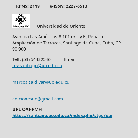
RPNS: 2119
e-ISSN: 2227-6513
Universidad de Oriente
Avenida Las Américas # 101 e/ L y E, Reparto
Ampliación de Terrazas, Santiago de Cuba, Cuba, CP
90 900
Telf. (53) 54432546 Email:
rev.santiago@uo.edu.cu
marcos.zaldivar@uo.edu.cu
edicionesuo@gmail.com
URL OAI-PMH
https://santiago.uo.edu.cu/index.php/stgo/oai