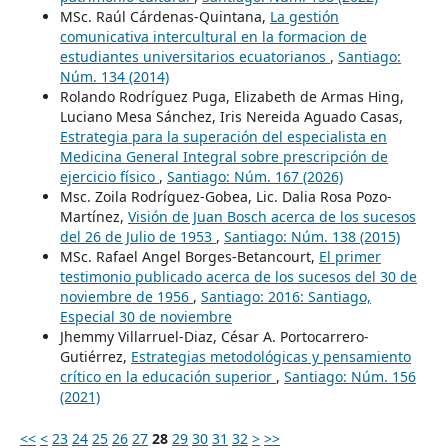
MSc. Raúl Cárdenas-Quintana,
La gestión
comunicativa intercultural en la formacion de
estudiantes universitarios ecuatorianos
,
Santiago:
Núm. 134 (2014)
Rolando Rodríguez Puga, Elizabeth de Armas Hing,
Luciano Mesa Sánchez, Iris Nereida Aguado Casas,
Estrategia para la superación del especialista en
Medicina General Integral sobre prescripción de
ejercicio físico
,
Santiago: Núm. 167 (2026)
Msc. Zoila Rodríguez-Gobea, Lic. Dalia Rosa Pozo-
Martínez,
Visión de Juan Bosch acerca de los sucesos
del 26 de Julio de 1953
,
Santiago: Núm. 138 (2015)
MSc. Rafael Angel Borges-Betancourt,
El primer
testimonio publicado acerca de los sucesos del 30 de
noviembre de 1956
,
Santiago: 2016: Santiago,
Especial 30 de noviembre
Jhemmy Villarruel-Diaz, César A. Portocarrero-
Gutiérrez,
Estrategias metodológicas y pensamiento
crítico en la educación superior
,
Santiago: Núm. 156
(2021)
<<
<
23
24
25
26
27
28
29
30
31
32
>
>>