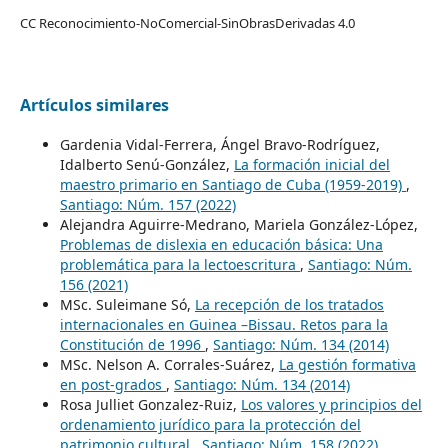
CC Reconocimiento-NoComercial-SinObrasDerivadas 4.0
Artículos similares
Gardenia Vidal-Ferrera, Ángel Bravo-Rodríguez,
Idalberto Senú-González,
La formación inicial del
maestro primario en Santiago de Cuba (1959-2019)
,
Santiago: Núm. 157 (2022)
Alejandra Aguirre-Medrano, Mariela González-López,
Problemas de dislexia en educación básica: Una
problemática para la lectoescritura
,
Santiago: Núm.
156 (2021)
MSc. Suleimane Só,
La recepción de los tratados
internacionales en Guinea –Bissau. Retos para la
Constitución de 1996
,
Santiago: Núm. 134 (2014)
MSc. Nelson A. Corrales-Suárez,
La gestión formativa
en post-grados
,
Santiago: Núm. 134 (2014)
Rosa Julliet Gonzalez-Ruiz,
Los valores y principios del
ordenamiento jurídico para la protección del
patrimonio cultural
,
Santiago: Núm. 158 (2022)