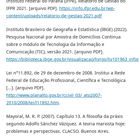
Instituto Federal do Paraná (IFPR). Relatório de Gestão do
IFPR 2021. [arquivo PDF].
https://info.ifpr.edu.br/wp-
content/uploads/relatorio-de-gestao-2021.pdf
Instituto Brasileiro de Geografia e Estatística (IBGE) (2022).
Pesquisa Nacional por Amostra de Domicílios Contínua
sobre o módulo de Tecnologia da Informação e
Comunicação (TIC), versão 2021. [arquivo PDF].
https://biblioteca.ibge.gov.br/visualizacao/livros/liv101963_info
Lei n°11.892, de 29 de dezembro de 2008. Institui a Rede
Federal de Educação Profissional, Científica e Tecnológica
[...]. [arquivo PDF].
http://www.planalto.gov.br/ccivil_03/_ato2007-
2010/2008/lei/l11892.htm
.
Mayoral, M. R. P. (2007). Capítulo 13. A filosofia da práxis
segundo Adolfo Sánchez Vázquez. A teoria marxista hoje:
problemas e perspectivas. CLACSO. Buenos Aires.