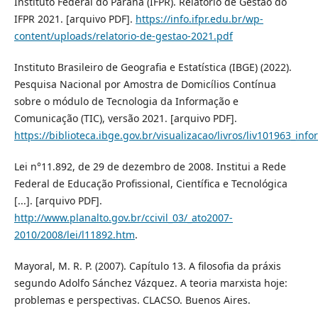
Instituto Federal do Paraná (IFPR). Relatório de Gestão do
IFPR 2021. [arquivo PDF].
https://info.ifpr.edu.br/wp-
content/uploads/relatorio-de-gestao-2021.pdf
Instituto Brasileiro de Geografia e Estatística (IBGE) (2022).
Pesquisa Nacional por Amostra de Domicílios Contínua
sobre o módulo de Tecnologia da Informação e
Comunicação (TIC), versão 2021. [arquivo PDF].
https://biblioteca.ibge.gov.br/visualizacao/livros/liv101963_info
Lei n°11.892, de 29 de dezembro de 2008. Institui a Rede
Federal de Educação Profissional, Científica e Tecnológica
[...]. [arquivo PDF].
http://www.planalto.gov.br/ccivil_03/_ato2007-
2010/2008/lei/l11892.htm
.
Mayoral, M. R. P. (2007). Capítulo 13. A filosofia da práxis
segundo Adolfo Sánchez Vázquez. A teoria marxista hoje:
problemas e perspectivas. CLACSO. Buenos Aires.