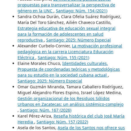
propuestas para transversalizar la perspectiva de
género en la UNC
,
Santiago: Núm. 154 (2021)
Sandra Ochoa Durán, Clara Ofelia Suárez Rodríguez,
María Del Toro Sánchez, Ailién Chaveco Castillo,
Estrategia educativa de educación sexual integral
para la formación de adolescentes en salud
reproductiva
,
Santiago: 2025: Número Especial
Alexander Curbelo-Cornier,
La motivación profesional
pedagógica en la carrera Licenciatura Educación
Eléctrica
,
Santiago: Núm. 155 (2021)
Elaine Morales Chuco,
Identidades culturales.
Propuesta de coordenadas teóricas y metodológicas
para su estudio en la sociedad cubana actual
,
Santiago: 2025: Número Especial
Omar Guzmán Miranda, Tamara Caballero Rodríguez,
Miguel Alejandro Flores Espino, Israel López Medina,
Gestión organizacional de los Residuos Sólidos
Urbanos en Zacatecas: un análisis sistémico-complejo
,
Santiago: Núm. 167 (2026)
Karel Pérez-Ariza,
Reseña histórica del club José María
Heredia
,
Santiago: Núm. 157 (2022)
Asela de los Santos,
Asela de los Santos nos ofrece sus