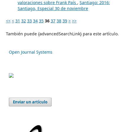
valoraciones sobre Frank País
,
Santiago: 2016:
Santiago, Especial 30 de noviembre
<<
<
31
32
33
34
35
36
37
38
39
>
>>
También puede {advancedSearchLink} para este artículo.
Open Journal Systems
Enviar un artículo