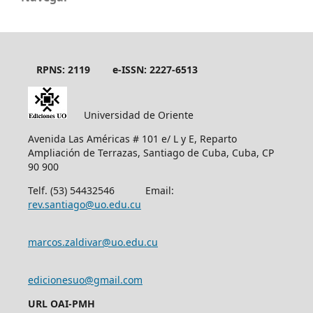
RPNS: 2119
e-ISSN: 2227-6513
Universidad de Oriente
Avenida Las Américas # 101 e/ L y E, Reparto
Ampliación de Terrazas, Santiago de Cuba, Cuba, CP
90 900
Telf. (53) 54432546 Email:
rev.santiago@uo.edu.cu
marcos.zaldivar@uo.edu.cu
edicionesuo@gmail.com
URL OAI-PMH