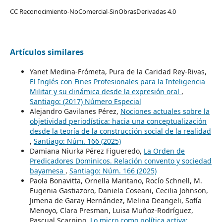
CC Reconocimiento-NoComercial-SinObrasDerivadas 4.0
Artículos similares
Yanet Medina-Frómeta, Pura de la Caridad Rey-Rivas,
El Inglés con Fines Profesionales para la Inteligencia
Militar y su dinámica desde la expresión oral
,
Santiago: (2017) Número Especial
Alejandro Gavilanes Pérez,
Nociones actuales sobre la
objetividad periodística: hacia una conceptualización
desde la teoría de la construcción social de la realidad
,
Santiago: Núm. 166 (2025)
Damiana Niurka Pérez Figueredo,
La Orden de
Predicadores Dominicos. Relación convento y sociedad
bayamesa
,
Santiago: Núm. 166 (2025)
Paola Bonavitta, Ornella Maritano, Rocío Schnell, M.
Eugenia Gastiazoro, Daniela Coseani, Cecilia Johnson,
Jimena de Garay Hernández, Melina Deangeli, Sofía
Menoyo, Clara Presman, Luisa Muñoz-Rodríguez,
Pascual Scarpino,
Lo micro como política activa: