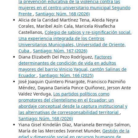
la prevención educativa de la violencia contra las
mujeres en el centro universitario municipal Segundo
Frente
,
Santiago: Núm. 168 (2026)
Alicia de la Caridad Martínez Tena, Aleida Neyra
Corales, Maribel Asín Cala, Maricela Rivaflecha
Castellanos,
Colegio de sabios y re-significación social.
Una experiencia integrada de los Centros
Universitarios Municipales, Universidad de Oriente,
Cuba
,
Santiago: Núm. 167 (2026)
Diana Elizabeth Del Pezo Rodríguez,
Factores
determinantes de condición de vida en adultos
mayores del barrio Vinicio Yagual, cantón Salinas de
Ecuador
,
Santiago: Núm. 166 (2025)
José Joaquin Quintero Pinargote, Francisco Pazmiño
Méndez, Dayana Daniela Ponce Quiñonez, Jerson Ante
Valdez Verduga,
Los partidos políticos como
promotores del clientelismo en el Ecuador: un
abordaje conceptual desde la captura institucional y
las alternativas de corresponsabilidad territorial
,
Santiago: Núm. 168 (2026)
Yiana Gisel Kindelán Díaz, Marianela Bermejo Salmon,
María de las Mercedes Ivonnet Munder,
Gestión de la
edad y dimensión social en recursos humanos de