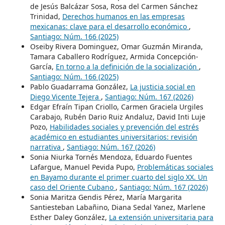
de Jesús Balcázar Sosa, Rosa del Carmen Sánchez
Trinidad,
Derechos humanos en las empresas
mexicanas: clave para el desarrollo económico
,
Santiago: Núm. 166 (2025)
Oseiby Rivera Dominguez, Omar Guzmán Miranda,
Tamara Caballero Rodríguez, Armida Concepción-
García,
En torno a la definición de la socialización
,
Santiago: Núm. 166 (2025)
Pablo Guadarrama González,
La justicia social en
Diego Vicente Tejera
,
Santiago: Núm. 167 (2026)
Edgar Efraín Tipan Criollo, Carmen Graciela Urgiles
Carabajo, Rubén Dario Ruiz Andaluz, David Inti Luje
Pozo,
Habilidades sociales y prevención del estrés
académico en estudiantes universitarios: revisión
narrativa
,
Santiago: Núm. 167 (2026)
Sonia Niurka Tornés Mendoza, Eduardo Fuentes
Lafargue, Manuel Pevida Pupo,
Problemáticas sociales
en Bayamo durante el primer cuarto del siglo XX. Un
caso del Oriente Cubano
,
Santiago: Núm. 167 (2026)
Sonia Maritza Gendis Pérez, María Margarita
Santiesteban Labañino, Diana Sedal Yanez, Marlene
Esther Daley González,
La extensión universitaria para