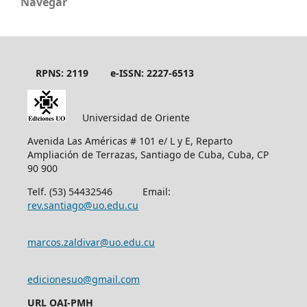
Navegar
RPNS: 2119
e-ISSN: 2227-6513
Universidad de Oriente
Avenida Las Américas # 101 e/ L y E, Reparto
Ampliación de Terrazas, Santiago de Cuba, Cuba, CP
90 900
Telf. (53) 54432546 Email:
rev.santiago@uo.edu.cu
marcos.zaldivar@uo.edu.cu
edicionesuo@gmail.com
URL OAI-PMH