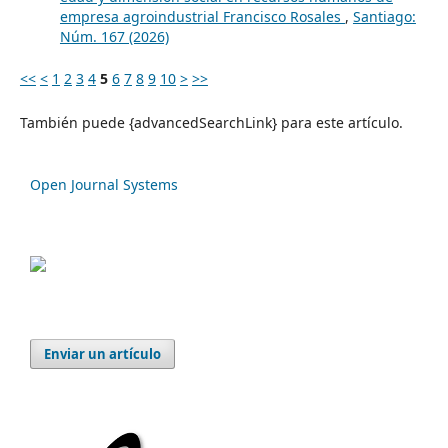
empresa agroindustrial Francisco Rosales
,
Santiago:
Núm. 167 (2026)
<<
<
1
2
3
4
5
6
7
8
9
10
>
>>
También puede {advancedSearchLink} para este artículo.
Open Journal Systems
Enviar un artículo