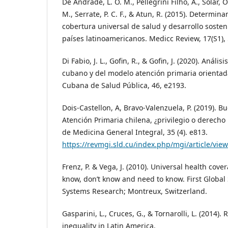
De Andrade, L. O. M., Pellegrini Filho, A., Solar, O.,
M., Serrate, P. C. F., & Atun, R. (2015). Determina
cobertura universal de salud y desarrollo sosten
países latinoamericanos. Medicc Review, 17(S1), 
Di Fabio, J. L., Gofin, R., & Gofin, J. (2020). Análi
cubano y del modelo atención primaria orientad
Cubana de Salud Pública, 46, e2193.
Dois-Castellon, A, Bravo-Valenzuela, P. (2019). B
Atención Primaria chilena, ¿privilegio o derec
de Medicina General Integral, 35 (4). e813.
https://revmgi.sld.cu/index.php/mgi/article/vie
Frenz, P. & Vega, J. (2010). Universal health cov
know, don’t know and need to know. First Globa
Systems Research; Montreux, Switzerland.
Gasparini, L., Cruces, G., & Tornarolli, L. (2014)
inequality in Latin America.