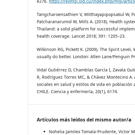
e276.
https://revmgi.sld.cu/index.php/mgi/artic
Tangcharoensathien V, Witthayapipopsakul W, P
Patcharanarumol W, Mills A. (2018). Health sys
Thailand: a solid platform for successful implem
health coverage. Lancet 2018; 391: 1205–23.
Wilkinson RG, Pickett K. (2009). The Spirit Level
usually do better. London: Allen Lane/Penguin Pr
Vidal Gutiérrez D, Chamblas García I, Zavala Guti
R, Rodríguez Torres MC, & Chávez Montecino A. 
sociales en salud y estilos de vida en población
CHILE. Ciencia y enfermería, 20(1), 6174.
Artículos más leídos del mismo autor/a
Nohelia Jamilex Tomala-Prudente, Victor