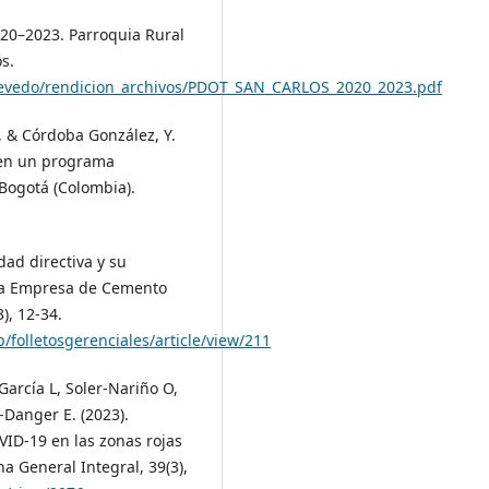
020–2023. Parroquia Rural
s.
uevedo/rendicion_archivos/PDOT_SAN_CARLOS_2020_2023.pdf
, & Córdoba González, Y.
 en un programa
 Bogotá (Colombia).
dad directiva y su
e la Empresa de Cemento
), 12-34.
/folletosgerenciales/article/view/211
arcía L, Soler-Nariño O,
Danger E. (2023).
VID-19 en las zonas rojas
 General Integral, 39(3),