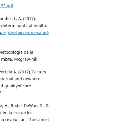
132.pdf
ndez, L. A. (2017).
 determinants of health:
a.org/es-hacia-una-salud-
Metodología de la
y mixta. Mcgraw-hill.
tela A. (2017). Factors
 maternal and newborn
 qualityof care
8.
lie, H., Roder-DeWan, S., &
d en la era de los
na revolución. The Lancet