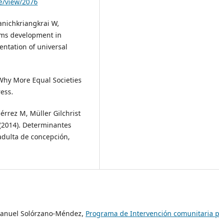
le/view/2076
anichkriangkrai W,
tems development in
entation of universal
, Why More Equal Societies
ess.
érrez M, Müller Gilchrist
(2014). Determinantes
 adulta de concepción,
 Manuel Solórzano-Méndez,
Programa de Intervención comunitaria 