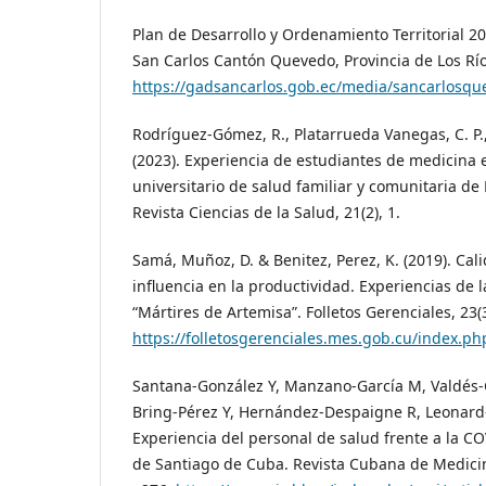
Plan de Desarrollo y Ordenamiento Territorial 2
San Carlos Cantón Quevedo, Provincia de Los Río
https://gadsancarlos.gob.ec/media/sancarlosq
Rodríguez-Gómez, R., Platarrueda Vanegas, C. P.
(2023). Experiencia de estudiantes de medicina
universitario de salud familiar y comunitaria de
Revista Ciencias de la Salud, 21(2), 1.
Samá, Muñoz, D. & Benitez, Perez, K. (2019). Cali
influencia en la productividad. Experiencias d
“Mártires de Artemisa”. Folletos Gerenciales, 23(3
https://folletosgerenciales.mes.gob.cu/index.php
Santana-González Y, Manzano-García M, Valdés-G
Bring-Pérez Y, Hernández-Despaigne R, Leonard-
Experiencia del personal de salud frente a la CO
de Santiago de Cuba. Revista Cubana de Medicina