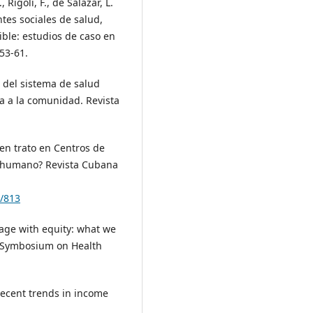
 Rígoli, F., de Salazar, L.
ntes sociales de salud,
ible: estudios de caso en
53-61.
sis del sistema de salud
a a la comunidad. Revista
uen trato en Centros de
ho humano? Revista Cubana
w/813
erage with equity: what we
l Symbosium on Health
. Recent trends in income