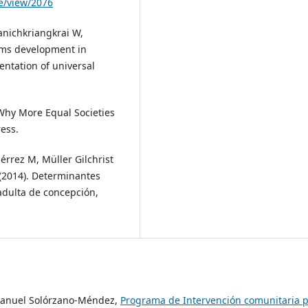
le/view/2076
anichkriangkrai W,
tems development in
entation of universal
, Why More Equal Societies
ess.
érrez M, Müller Gilchrist
(2014). Determinantes
 adulta de concepción,
 Manuel Solórzano-Méndez,
Programa de Intervención comunitaria 