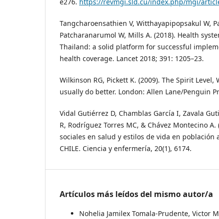
e276.
https://revmgi.sld.cu/index.php/mgi/artic
Tangcharoensathien V, Witthayapipopsakul W, P
Patcharanarumol W, Mills A. (2018). Health sys
Thailand: a solid platform for successful implem
health coverage. Lancet 2018; 391: 1205–23.
Wilkinson RG, Pickett K. (2009). The Spirit Level
usually do better. London: Allen Lane/Penguin Pr
Vidal Gutiérrez D, Chamblas García I, Zavala Guti
R, Rodríguez Torres MC, & Chávez Montecino A. 
sociales en salud y estilos de vida en población
CHILE. Ciencia y enfermería, 20(1), 6174.
Artículos más leídos del mismo autor/a
Nohelia Jamilex Tomala-Prudente, Victor