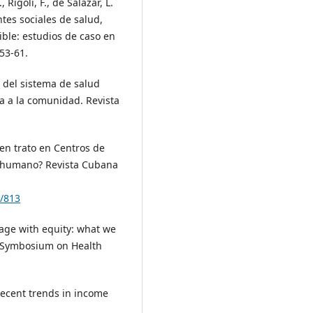
 Rígoli, F., de Salazar, L.
ntes sociales de salud,
ible: estudios de caso en
53-61.
sis del sistema de salud
a a la comunidad. Revista
uen trato en Centros de
ho humano? Revista Cubana
w/813
erage with equity: what we
l Symbosium on Health
. Recent trends in income