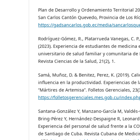
Plan de Desarrollo y Ordenamiento Territorial 2
San Carlos Cantón Quevedo, Provincia de Los Río
https://gadsancarlos.gob.ec/media/sancarlosq
Rodríguez-Gómez, R., Platarrueda Vanegas, C. P.
(2023). Experiencia de estudiantes de medicina
universitario de salud familiar y comunitaria de
Revista Ciencias de la Salud, 21(2), 1.
Samá, Muñoz, D. & Benitez, Perez, K. (2019). Cali
influencia en la productividad. Experiencias d
“Mártires de Artemisa”. Folletos Gerenciales, 23(3
https://folletosgerenciales.mes.gob.cu/index.php
Santana-González Y, Manzano-García M, Valdés-G
Bring-Pérez Y, Hernández-Despaigne R, Leonard-
Experiencia del personal de salud frente a la CO
de Santiago de Cuba. Revista Cubana de Medicina