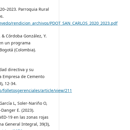
020–2023. Parroquia Rural
s.
uevedo/rendicion_archivos/PDOT_SAN_CARLOS_2020_2023.pdf
, & Córdoba González, Y.
 en un programa
 Bogotá (Colombia).
dad directiva y su
e la Empresa de Cemento
), 12-34.
/folletosgerenciales/article/view/211
arcía L, Soler-Nariño O,
Danger E. (2023).
VID-19 en las zonas rojas
 General Integral, 39(3),