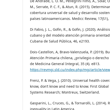
De Andrade, L. O. M., Pellegrini Filho, A., Solar, O.,
M., Serrate, P. C. F., & Atun, R. (2015). Determina
cobertura universal de salud y desarrollo sosten
países latinoamericanos. Medicc Review, 17(S1), 
Di Fabio, J. L., Gofin, R., & Gofin, J. (2020). Análi
cubano y del modelo atención primaria orientad
Cubana de Salud Pública, 46, e2193.
Dois-Castellon, A, Bravo-Valenzuela, P. (2019). B
Atención Primaria chilena, ¿privilegio o derec
de Medicina General Integral, 35 (4). e813.
https://revmgi.sld.cu/index.php/mgi/article/vie
Frenz, P. & Vega, J. (2010). Universal health cov
know, don’t know and need to know. First Globa
Systems Research; Montreux, Switzerland.
Gasparini, L., Cruces, G., & Tornarolli, L. (2014)
inequality in Latin America.