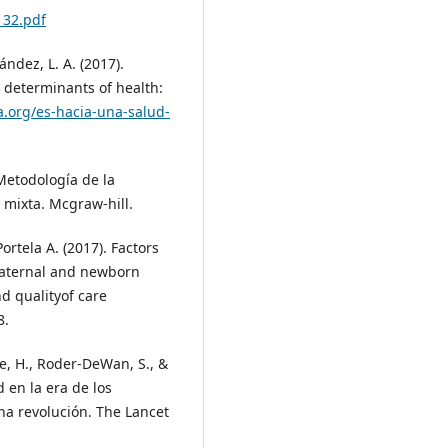
132.pdf
ndez, L. A. (2017).
 determinants of health:
a.org/es-hacia-una-salud-
Metodología de la
y mixta. Mcgraw-hill.
tela A. (2017). Factors
 maternal and newborn
 qualityof care
8.
lie, H., Roder-DeWan, S., &
d en la era de los
na revolución. The Lancet