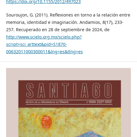
https://doi.org/10.1155/2012/497023
Souroujon, G. (2011). Reflexiones en torno a la relación entre
memoria, identidad e imaginación. Andamios, 8(17), 233-
257. Recuperado en 28 de septiembre de 2024, de
http://www.scielo.org.mx/scielo.php?
script=sci_arttext&pid=S1870-
00632011000300011&lng=es&tlng=es