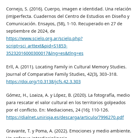
Cornejo, S. (2016). Cuerpo, imagen e identidad. Una relación
(im)perfecta. Cuadernos del Centro de Estudios en Diseño y
Comunicación. Ensayos, (58), 1-10. Recuperado en 27 de
septiembre de 2024, de
https://www.scielo.org.ar/scielo.php?
script=sci_arttext&pid=S1853-
35232016000300017&lng=es&tlng=es
Erll, A. (2011). Locating Family in Cultural Memory Studies.
Journal of Comparative Family Studies, 42(3), 303–318.
https://doi.org/10.3138/jcfs.42.3.303
Gómez, H., Loaiza, A. y López, B. (2020). La fotografía, medio
para rescatar el valor cultural en los territorios golpeados
por el conflicto. En: Mediaciones, 24 (16); 110-126.
https://dialnet.unirioja.es/descarga/articulo/7996270.pdf
Gravante, T. y Poma, A. (2022). Emociones y medio ambiente.