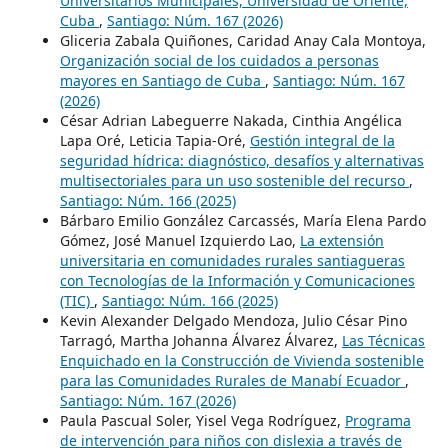
Universitarios Municipales, Universidad de Oriente,
Cuba
,
Santiago: Núm. 167 (2026)
Gliceria Zabala Quiñones, Caridad Anay Cala Montoya,
Organización social de los cuidados a personas
mayores en Santiago de Cuba
,
Santiago: Núm. 167
(2026)
César Adrian Labeguerre Nakada, Cinthia Angélica
Lapa Oré, Leticia Tapia-Oré,
Gestión integral de la
seguridad hídrica: diagnóstico, desafíos y alternativas
multisectoriales para un uso sostenible del recurso
,
Santiago: Núm. 166 (2025)
Bárbaro Emilio González Carcassés, María Elena Pardo
Gómez, José Manuel Izquierdo Lao,
La extensión
universitaria en comunidades rurales santiagueras
con Tecnologías de la Información y Comunicaciones
(TIC)
,
Santiago: Núm. 166 (2025)
Kevin Alexander Delgado Mendoza, Julio César Pino
Tarragó, Martha Johanna Álvarez Álvarez,
Las Técnicas
Enquichado en la Construcción de Vivienda sostenible
para las Comunidades Rurales de Manabí Ecuador
,
Santiago: Núm. 167 (2026)
Paula Pascual Soler, Yisel Vega Rodríguez,
Programa
de intervención para niños con dislexia a través de