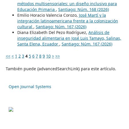
métodos multisensoriales: un diseño inclusivo para
Educación Primaria
,
Santiago: Núm. 168 (2026)
Emilio Horacio Valencia Corozo,
José Martí y la
integración latinoamericana frente a la colonización
cultural
,
Santiago: Núm. 167 (2026)
Diana Elizabeth Del Pezo Rodríguez,
Análisis de
inseguridad alimentaria en José Luis Tamayo, Salinas,
Santa Elena, Ecuador
,
Santiago: Núm. 167 (2026)
<<
<
1
2
3
4
5
6
7
8
9
10
>
>>
También puede {advancedSearchLink} para este artículo.
Open Journal Systems