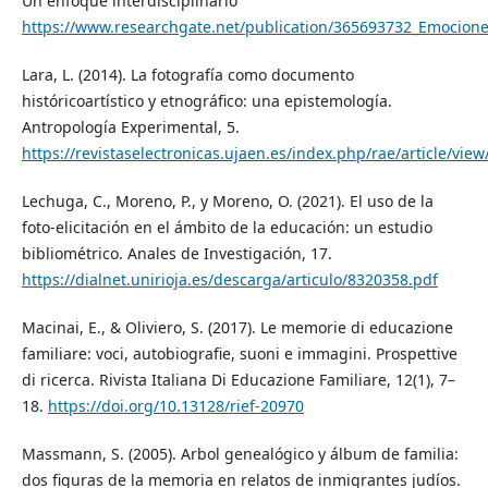
Un enfoque interdisciplinario
https://www.researchgate.net/publication/365693732_Emocione
Lara, L. (2014). La fotografía como documento
históricoartístico y etnográfico: una epistemología.
Antropología Experimental, 5.
https://revistaselectronicas.ujaen.es/index.php/rae/article/vie
Lechuga, C., Moreno, P., y Moreno, O. (2021). El uso de la
foto-elicitación en el ámbito de la educación: un estudio
bibliométrico. Anales de Investigación, 17.
https://dialnet.unirioja.es/descarga/articulo/8320358.pdf
Macinai, E., & Oliviero, S. (2017). Le memorie di educazione
familiare: voci, autobiografie, suoni e immagini. Prospettive
di ricerca. Rivista Italiana Di Educazione Familiare, 12(1), 7–
18.
https://doi.org/10.13128/rief-20970
‌Massmann, S. (2005). Arbol genealógico y álbum de familia:
dos figuras de la memoria en relatos de inmigrantes judíos.