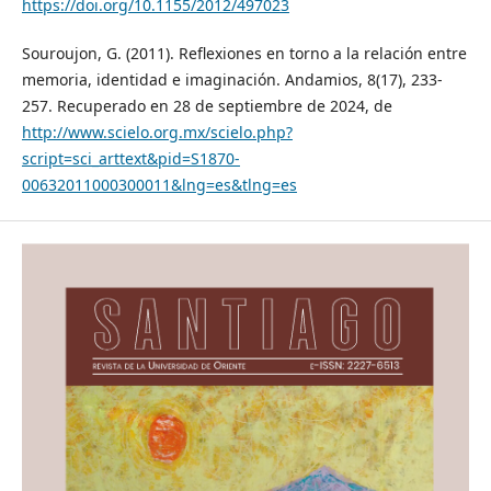
https://doi.org/10.1155/2012/497023
Souroujon, G. (2011). Reflexiones en torno a la relación entre
memoria, identidad e imaginación. Andamios, 8(17), 233-
257. Recuperado en 28 de septiembre de 2024, de
http://www.scielo.org.mx/scielo.php?
script=sci_arttext&pid=S1870-
00632011000300011&lng=es&tlng=es