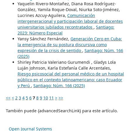
Yaquelin Rivero-Montañez, Diana Rosa Rodríguez-
González, Yamila Roque-Doval, Niurka Soto-Jiménez,
Lucrines Azcuy-Aguilera,
Comunicación
intergeneracional y participación laboral de docentes
universitarios jubilados recontratados
,
Santiago:
2023: Número Especial
Yansy Sánchez Fernández,
Generación Cero en Cuba:
la emergencia de su postura discursiva como
expresión de la crisis de sentido
,
Santiago: Núm. 166
(2025)
Shirley Patricia Valeriano Gurumendi , Gladys Lola
Luján Johnson, Karla Estefanía Calle Arcentales,
Riesgo psicosocial del personal médico de un hospital
público en el contexto latinoamericano: caso Ecuador
y Perú
,
Santiago: Núm. 166 (2025)
<<
<
2
3
4
5
6
7
8
9
10
11
>
>>
También puede {advancedSearchLink} para este artículo.
Open Journal Systems