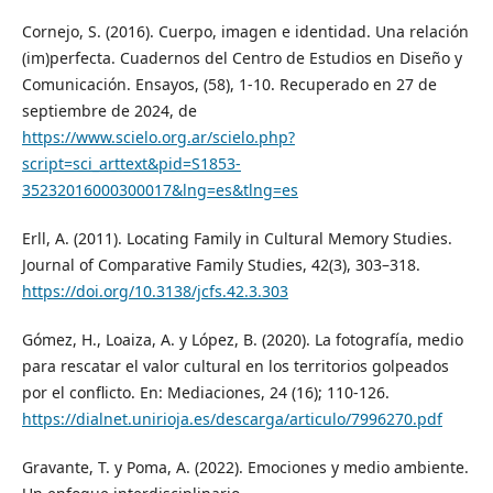
Cornejo, S. (2016). Cuerpo, imagen e identidad. Una relación
(im)perfecta. Cuadernos del Centro de Estudios en Diseño y
Comunicación. Ensayos, (58), 1-10. Recuperado en 27 de
septiembre de 2024, de
https://www.scielo.org.ar/scielo.php?
script=sci_arttext&pid=S1853-
35232016000300017&lng=es&tlng=es
Erll, A. (2011). Locating Family in Cultural Memory Studies.
Journal of Comparative Family Studies, 42(3), 303–318.
https://doi.org/10.3138/jcfs.42.3.303
Gómez, H., Loaiza, A. y López, B. (2020). La fotografía, medio
para rescatar el valor cultural en los territorios golpeados
por el conflicto. En: Mediaciones, 24 (16); 110-126.
https://dialnet.unirioja.es/descarga/articulo/7996270.pdf
Gravante, T. y Poma, A. (2022). Emociones y medio ambiente.