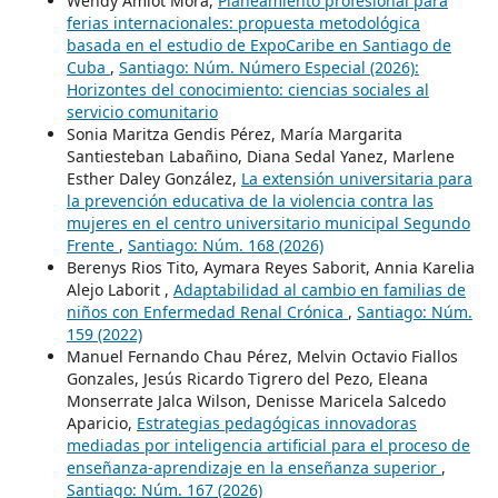
Wendy Amiot Mora,
Planeamiento profesional para
ferias internacionales: propuesta metodológica
basada en el estudio de ExpoCaribe en Santiago de
Cuba
,
Santiago: Núm. Número Especial (2026):
Horizontes del conocimiento: ciencias sociales al
servicio comunitario
Sonia Maritza Gendis Pérez, María Margarita
Santiesteban Labañino, Diana Sedal Yanez, Marlene
Esther Daley González,
La extensión universitaria para
la prevención educativa de la violencia contra las
mujeres en el centro universitario municipal Segundo
Frente
,
Santiago: Núm. 168 (2026)
Berenys Rios Tito, Aymara Reyes Saborit, Annia Karelia
Alejo Laborit ,
Adaptabilidad al cambio en familias de
niños con Enfermedad Renal Crónica
,
Santiago: Núm.
159 (2022)
Manuel Fernando Chau Pérez, Melvin Octavio Fiallos
Gonzales, Jesús Ricardo Tigrero del Pezo, Eleana
Monserrate Jalca Wilson, Denisse Maricela Salcedo
Aparicio,
Estrategias pedagógicas innovadoras
mediadas por inteligencia artificial para el proceso de
enseñanza-aprendizaje en la enseñanza superior
,
Santiago: Núm. 167 (2026)