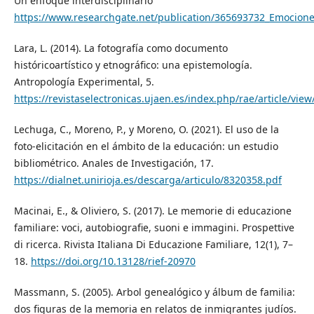
Un enfoque interdisciplinario
https://www.researchgate.net/publication/365693732_Emocione
Lara, L. (2014). La fotografía como documento
históricoartístico y etnográfico: una epistemología.
Antropología Experimental, 5.
https://revistaselectronicas.ujaen.es/index.php/rae/article/vie
Lechuga, C., Moreno, P., y Moreno, O. (2021). El uso de la
foto-elicitación en el ámbito de la educación: un estudio
bibliométrico. Anales de Investigación, 17.
https://dialnet.unirioja.es/descarga/articulo/8320358.pdf
Macinai, E., & Oliviero, S. (2017). Le memorie di educazione
familiare: voci, autobiografie, suoni e immagini. Prospettive
di ricerca. Rivista Italiana Di Educazione Familiare, 12(1), 7–
18.
https://doi.org/10.13128/rief-20970
‌Massmann, S. (2005). Arbol genealógico y álbum de familia:
dos figuras de la memoria en relatos de inmigrantes judíos.