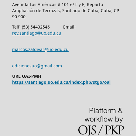
Avenida Las Américas # 101 e/ L y E, Reparto
Ampliación de Terrazas, Santiago de Cuba, Cuba, CP
90 900
Telf. (53) 54432546 Email:
rev.santiago@uo.edu.cu
marcos.zaldivar@uo.edu.cu
edicionesuo@gmail.com
URL OAI-PMH
https://santiago.uo.edu.cu/index.php/stgo/oai