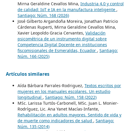
Mirna Geraldine Cevallos Mina,
Industria 4.0 y control
de calidad: IoT e IA en la manufactura inteligente
,
Santiago: Núm. 168 (2026)
José Gilberto Argandoña Moreira, Jonathan Patricio
Cárdenas Ruperti, Mirna Geraldine Cevallos Mina,
Xavier Leopoldo Gracia Cervantes,
Validación
psicométrica de un instrumento digital sobre
Competencia Digital Docente en instituciones
fiscomisionales de Esmeraldas, Ecuador
,
Santiago:
Núm. 166 (2025)
Artículos similares
Aída Bárbara Parrales-Rodriguez,
Textos escritos por
mujeres en los manuales escolares. Un estudio
longitudinal
,
Santiago: Núm. 158 (2022)
MSc. Larissa Turtós-Carbonell, MSc. Juan L. Monier-
Rodríguez, Lic. Ana Yanet Macías-Infante,
Rehabilitación en adultos mayores. Sentido de vida y
de muerte como indicadores de salud
,
Santiago:
Núm. 135 (2014)