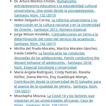
Dr. Arturo Moréns-Chillón,
Humanismo,
antropologismo educativo y la educabilidad cultural
universitaria. Una visión desde la psicopedagogía
,
Santiago: Núm. 132 (2013)
Wilkie Delgado-Correa,
La reforma universitaria y su
repercusión en la cultura nacional y en la Universidad
de Oriente
,
Santiago: 2012: Número Especial
Jorge Wilson-Kindelán,
Contradicciones en torno a la
determinación del costo del servicio de acueducto
,
Santiago: Núm. 142 (2017)
Mirtha del Prado-Morales, Maritza Morales-Sánchez,
Iraida Cedeño,
La familia ante las conductas
desviadas de los adolescentes. Family conducting the
deviant behavior of adolescents
,
Santiago: 2018:
Núm. Especial Sociología y Universidad
María Angela-Rodríguez, Cindy Pastrán, Roselia
Núñez, Diana Merino, Elsy Guadalupe-Monge,
Contribución desde la Universidad de El Salvador para
el avance de la igualdad de género
,
Santiago: Núm.
154 (2021)
Moustapha Moussa,
La Covid-19 y los factores que
impactan en las universidades africanas. Caso de
Níger
,
Santiago: Núm. 158 (2022)