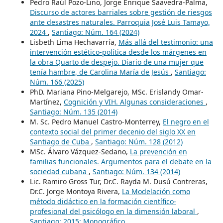
Pedro Raúl Pozo-Lino, Jorge Enrique Saavedra-Palma,
Discurso de actores barriales sobre gestión de riesgos
ante desastres naturales. Parroquia José Luis Tamayo,
2024
,
Santiago: Núm. 164 (2024)
Lisbeth Lima Hechavarría,
Más allá del testimonio: una
intervención estético-política desde los márgenes en
la obra Quarto de despejo. Diario de una mujer que
tenía hambre, de Carolina María de Jesús
,
Santiago:
Núm. 166 (2025)
PhD. Mariana Pino-Melgarejo, MSc. Erislandy Omar-
Martínez,
Cognición y VIH. Algunas consideraciones
,
Santiago: Núm. 135 (2014)
M. Sc. Pedro Manuel Castro-Monterrey,
El negro en el
contexto social del primer decenio del siglo XX en
Santiago de Cuba
,
Santiago: Núm. 128 (2012)
MSc. Álvaro Vázquez-Sedano,
La prevención en
familias funcionales. Argumentos para el debate en la
sociedad cubana
,
Santiago: Núm. 134 (2014)
Lic. Ramiro Gross Tur, Dr.C. Rayda M. Dusú Contreras,
Dr.C. Jorge Montoya Rivera,
La Modelación como
método didáctico en la formación científico-
profesional del psicólogo en la dimensión laboral
,
Santiago: 2015: Monográfico