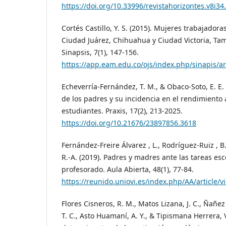
https://doi.org/10.33996/revistahorizontes.v8i34
Cortés Castillo, Y. S. (2015). Mujeres trabajado
Ciudad Juárez, Chihuahua y Ciudad Victoria, Ta
Sinapsis, 7(1), 147-156.
https://app.eam.edu.co/ojs/index.php/sinapis/ar
Echeverría-Fernández, T. M., & Obaco-Soto, E. E. 
de los padres y su incidencia en el rendimiento
estudiantes. Praxis, 17(2), 213-2025.
https://doi.org/10.21676/23897856.3618
Fernández-Freire Álvarez , L., Rodríguez-Ruiz , B
R.-A. (2019). Padres y madres ante las tareas esco
profesorado. Aula Abierta, 48(1), 77-84.
https://reunido.uniovi.es/index.php/AA/article/
Flores Cisneros, R. M., Matos Lizana, J. C., Ñañez 
T. C., Asto Huamaní, A. Y., & Tipismana Herrera, V