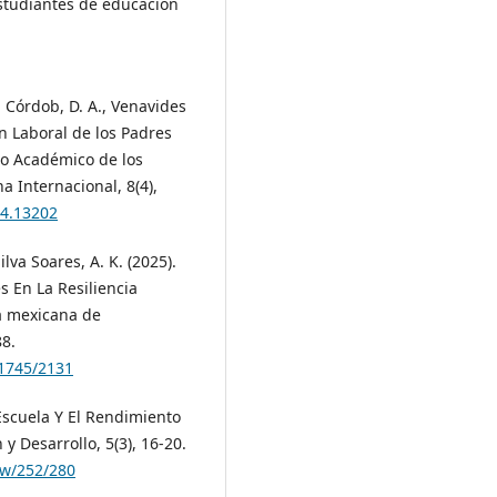
studiantes de educación
a Córdob, D. A., Venavides
ión Laboral de los Padres
to Académico de los
a Internacional, 8(4),
i4.13202
ilva Soares, A. K. (2025).
s En La Resiliencia
a mexicana de
88.
/1745/2131
-Escuela Y El Rendimiento
 y Desarrollo, 5(3), 16-20.
iew/252/280