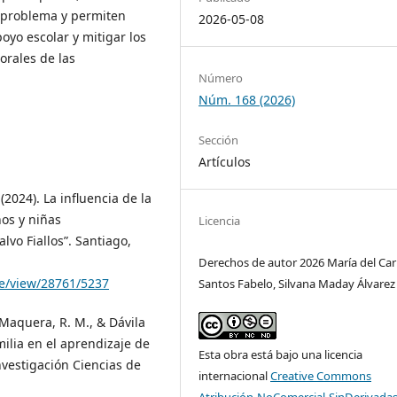
 problema y permiten
2026-05-08
poyo escolar y mitigar los
orales de las
Número
Núm. 168 (2026)
Sección
Artículos
(2024). La influencia de la
ños y niñas
Licencia
lvo Fiallos”. Santiago,
Derechos de autor 2026 María del C
le/view/28761/5237
Santos Fabelo, Silvana Maday Álvarez
 Maquera, R. M., & Dávila
milia en el aprendizaje de
Esta obra está bajo una licencia
nvestigación Ciencias de
internacional
Creative Commons
Atribución-NoComercial-SinDerivadas