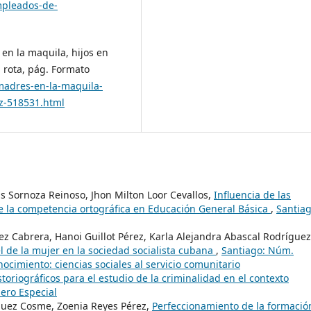
mpleados-de-
 en la maquila, hijos en
a rota, pág. Formato
/madres-en-la-maquila-
ez-518531.html
as Sornoza Reinoso, Jhon Milton Loor Cevallos,
Influencia de las
 de la competencia ortográfica en Educación General Básica
,
Santiag
 Cabrera, Hanoi Guillot Pérez, Karla Alejandra Abascal Rodríguez
l de la mujer en la sociedad socialista cubana
,
Santiago: Núm.
ocimiento: ciencias sociales al servicio comunitario
toriográficos para el estudio de la criminalidad en el contexto
ero Especial
ríguez Cosme, Zoenia Reyes Pérez,
Perfeccionamiento de la formació