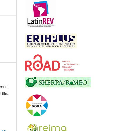
armen
 Ulloa
 4.0
.