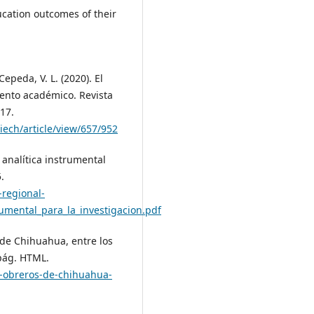
ucation outcomes of their
Cepeda, V. L. (2020). El
iento académico. Revista
-17.
diech/article/view/657/952
 analítica instrumental
.
-regional-
umental_para_la_investigacion.pdf
 de Chihuahua, entre los
 pág. HTML.
y-obreros-de-chihuahua-