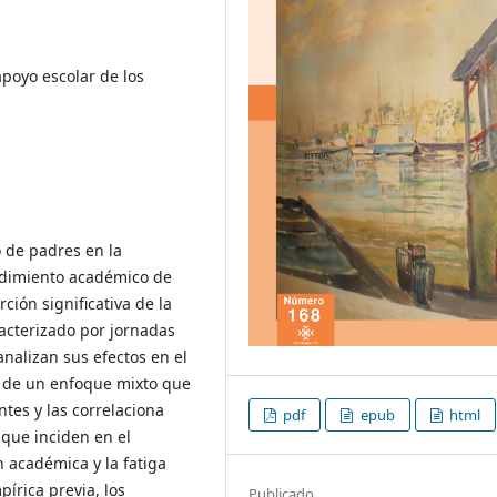
poyo escolar de los
o de padres en la
ndimiento académico de
ión significativa de la
racterizado por jornadas
nalizan sus efectos en el
r de un enfoque mixto que
ntes y las correlaciona
pdf
epub
html
 que inciden en el
 académica y la fatiga
írica previa, los
Publicado