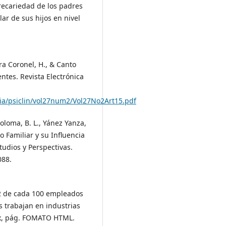
 precariedad de los padres
lar de sus hijos en nivel
ra Coronel, H., & Canto
ntes. Revista Electrónica
gia/psiclin/vol27num2/Vol27No2Art15.pdf
Coloma, B. L., Yánez Yanza,
o Familiar y su Influencia
tudios y Perspectivas.
088.
 12 de cada 100 empleados
 trabajan en industrias
mx, pág. FOMATO HTML.