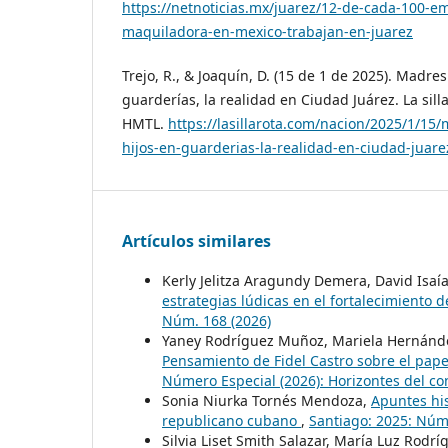
https://netnoticias.mx/juarez/12-de-cada-100-e
maquiladora-en-mexico-trabajan-en-juarez
Trejo, R., & Joaquín, D. (15 de 1 de 2025). Madres
guarderías, la realidad en Ciudad Juárez. La sill
HMTL.
https://lasillarota.com/nacion/2025/1/15
hijos-en-guarderias-la-realidad-en-ciudad-juar
Artículos similares
Kerly Jelitza Aragundy Demera, David Isaí
estrategias lúdicas en el fortalecimiento
Núm. 168 (2026)
Yaney Rodríguez Muñoz, Mariela Hernández
Pensamiento de Fidel Castro sobre el pape
Número Especial (2026): Horizontes del con
Sonia Niurka Tornés Mendoza,
Apuntes his
republicano cubano
,
Santiago: 2025: Núm
Silvia Liset Smith Salazar, María Luz Rod