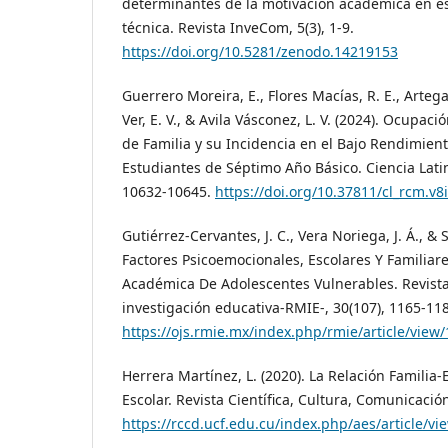
determinantes de la motivación académica en e
técnica. Revista InveCom, 5(3), 1-9.
https://doi.org/10.5281/zenodo.14219153
Guerrero Moreira, E., Flores Macías, R. E., Arteg
Ver, E. V., & Avila Vásconez, L. V. (2024). Ocupac
de Familia y su Incidencia en el Bajo Rendimien
Estudiantes de Séptimo Año Básico. Ciencia Latin
10632-10645.
https://doi.org/10.37811/cl_rcm.v8
Gutiérrez-Cervantes, J. C., Vera Noriega, J. Á., & S
Factores Psicoemocionales, Escolares Y Familiare
Académica De Adolescentes Vulnerables. Revist
investigación educativa-RMIE-, 30(107), 1165-11
https://ojs.rmie.mx/index.php/rmie/article/view
Herrera Martínez, L. (2020). La Relación Familia
Escolar. Revista Científica, Cultura, Comunicación
https://rccd.ucf.edu.cu/index.php/aes/article/v