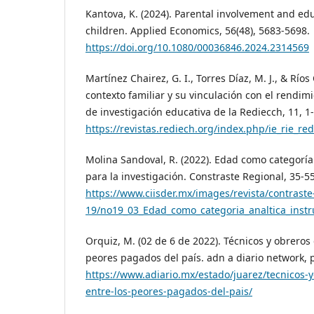
Kantova, K. (2024). Parental involvement and ed
children. Applied Economics, 56(48), 5683-5698.
https://doi.org/10.1080/00036846.2024.2314569
Martínez Chairez, G. I., Torres Díaz, M. J., & Ríos 
contexto familiar y su vinculación con el rendim
de investigación educativa de la Rediecch, 11, 1
https://revistas.rediech.org/index.php/ie_rie_re
Molina Sandoval, R. (2022). Edad como categoría
para la investigación. Constraste Regional, 35-55
https://www.ciisder.mx/images/revista/contraste
19/no19_03_Edad_como_categoria_analtica_instr
Orquiz, M. (02 de 6 de 2022). Técnicos y obreros
peores pagados del país. adn a diario network,
https://www.adiario.mx/estado/juarez/tecnicos-
entre-los-peores-pagados-del-pais/