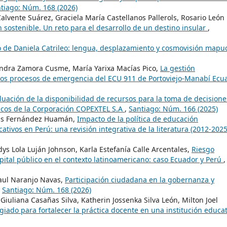
tiago: Núm. 168 (2026)
vente Suárez, Graciela María Castellanos Pallerols, Rosario León
 sostenible. Un reto para el desarrollo de un destino insular
,
co de Daniela Catrileo: lengua, desplazamiento y cosmovisión mapu
ndra Zamora Cusme, María Yarixa Macías Pico,
La gestión
en los procesos de emergencia del ECU 911 de Portoviejo-Manabí Ecu
luación de la disponibilidad de recursos para la toma de decisione
cnicos de la Corporación COPEXTEL S.A
,
Santiago: Núm. 166 (2025)
esús Fernández Huamán,
Impacto de la política de educación
ativos en Perú: una revisión integrativa de la literatura (2012-202
dys Lola Luján Johnson, Karla Estefanía Calle Arcentales,
Riesgo
pital público en el contexto latinoamericano: caso Ecuador y Perú
,
Paul Naranjo Navas,
Participación ciudadana en la gobernanza y
,
Santiago: Núm. 168 (2026)
iuliana Casañas Silva, Katherin Jossenka Silva León, Milton Joel
egiado para fortalecer la práctica docente en una institución educat