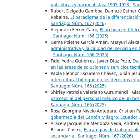
patrióticas y nacionalistas: 1903-1923
,
San
Rubert Delgado Gamboa, Dainaze Esther Cal
Robaina,
El paradigma de la diferenciación
Santiago: Núm. 167 (2026)
Alejandra Ferrer Cairo,
El archivo en Chil
,
Santiago: Núm. 166 (2025)
Gema Polethe García Amén, Maryuri Alexa
administrativa y la calidad del servicio 
,
Santiago: Núm. 166 (2025)
Fidel Yedra Gutiérrez, Javier Díaz Pozo,
Eva
en las áreas de soluciones y servicios té
Paola Eleonor Escudero Chávez, Julián J
intercultural bilingüe en los derechos educ
Santiago: Núm. 166 (2025)
Shirley Patricia Valeriano Gurumendi , Gla
psicosocial del personal médico de un hos
Santiago: Núm. 166 (2025)
Rosa Georgina Nivelo Antepara, Cristian 
gobermedia del Cantón Milagro, Ecuador
Aracely Jacqueline Mendoza Vega, Andrea G
Briones Castro,
Estrategias de trabajo col
secundaria
,
Santiago: Núm. 167 (2026)