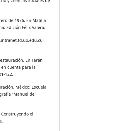
ho y Ciencias Sociales de
rero de 1976. En Matilla
: Edición Félix Valera.
.intranet.fd.uo.edu.cu
restauración. En Terán
 en cuenta para la
01-122.
uración. México: Escuela
grafía “Manuel del
n, Construyendo el
a.