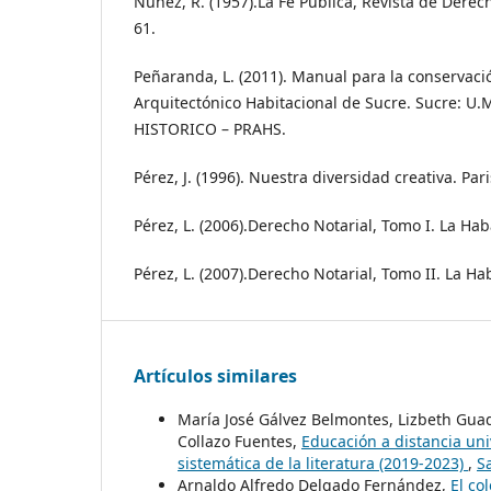
Núñez, R. (1957).La Fe Pública, Revista de Derecho
61.
Peñaranda, L. (2011). Manual para la conservaci
Arquitectónico Habitacional de Sucre. Sucre: 
HISTORICO – PRAHS.
Pérez, J. (1996). Nuestra diversidad creativa. Pa
Pérez, L. (2006).Derecho Notarial, Tomo I. La Hab
Pérez, L. (2007).Derecho Notarial, Tomo II. La Ha
Artículos similares
María José Gálvez Belmontes, Lizbeth Gu
Collazo Fuentes,
Educación a distancia uni
sistemática de la literatura (2019-2023)
,
S
Arnaldo Alfredo Delgado Fernández,
El co