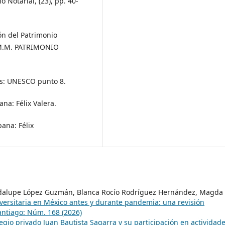
 Notarial, (23), pp. 40-
ón del Patrimonio
U.M.M. PATRIMONIO
ris: UNESCO punto 8.
ana: Félix Valera.
bana: Félix
adalupe López Guzmán, Blanca Rocío Rodríguez Hernández, Magda
versitaria en México antes y durante pandemia: una revisión
antiago: Núm. 168 (2026)
legio privado Juan Bautista Sagarra y su participación en actividad