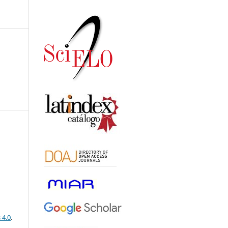
 4.0
.