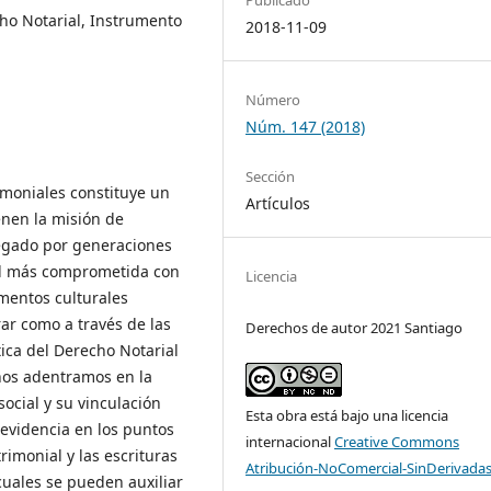
ho Notarial, Instrumento
2018-11-09
Número
Núm. 147 (2018)
Sección
imoniales constituye un
Artículos
enen la misión de
legado por generaciones
dad más comprometida con
Licencia
ementos culturales
rar como a través de las
Derechos de autor 2021 Santiago
tica del Derecho Notarial
 nos adentramos en la
ocial y su vinculación
Esta obra está bajo una licencia
 evidencia en los puntos
internacional
Creative Commons
rimonial y las escrituras
Atribución-NoComercial-SinDerivadas
cuales se pueden auxiliar