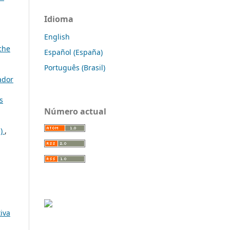
Idioma
English
che
Español (España)
Português (Brasil)
ador
s
Número actual
5)
,
iva