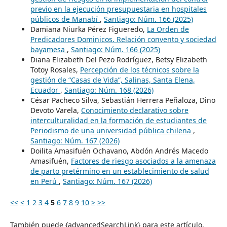
previo en la ejecución presupuestaria en hospitales
públicos de Manabí
,
Santiago: Núm. 166 (2025)
Damiana Niurka Pérez Figueredo,
La Orden de
Predicadores Dominicos. Relación convento y sociedad
bayamesa
,
Santiago: Núm. 166 (2025)
Diana Elizabeth Del Pezo Rodríguez, Betsy Elizabeth
Totoy Rosales,
Percepción de los técnicos sobre la
gestión de “Casas de Vida”, Salinas, Santa Elena,
Ecuador
,
Santiago: Núm. 168 (2026)
César Pacheco Silva, Sebastián Herrera Peñaloza, Dino
Devoto Varela,
Conocimiento declarativo sobre
interculturalidad en la formación de estudiantes de
Periodismo de una universidad pública chilena
,
Santiago: Núm. 167 (2026)
Doilita Amasifuén Ochavano, Abdón Andrés Macedo
Amasifuén,
Factores de riesgo asociados a la amenaza
de parto pretérmino en un establecimiento de salud
en Perú
,
Santiago: Núm. 167 (2026)
<<
<
1
2
3
4
5
6
7
8
9
10
>
>>
También puede {advancedSearchLink} para este artículo.