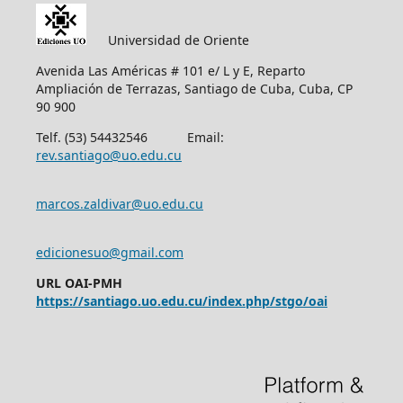
Universidad de Oriente
Avenida Las Américas # 101 e/ L y E, Reparto
Ampliación de Terrazas, Santiago de Cuba, Cuba, CP
90 900
Telf. (53) 54432546 Email:
rev.santiago@uo.edu.cu
marcos.zaldivar@uo.edu.cu
edicionesuo@gmail.com
URL OAI-PMH
https://santiago.uo.edu.cu/index.php/stgo/oai