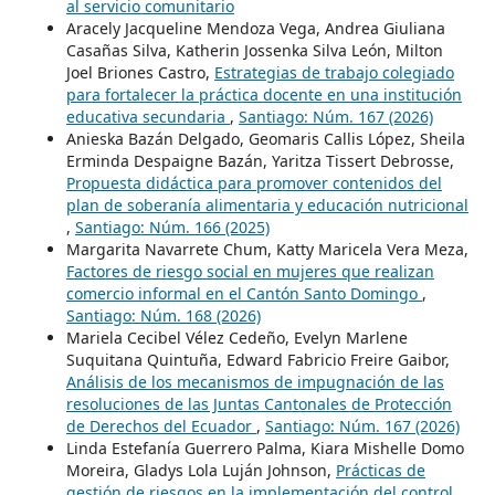
al servicio comunitario
Aracely Jacqueline Mendoza Vega, Andrea Giuliana
Casañas Silva, Katherin Jossenka Silva León, Milton
Joel Briones Castro,
Estrategias de trabajo colegiado
para fortalecer la práctica docente en una institución
educativa secundaria
,
Santiago: Núm. 167 (2026)
Anieska Bazán Delgado, Geomaris Callis López, Sheila
Erminda Despaigne Bazán, Yaritza Tissert Debrosse,
Propuesta didáctica para promover contenidos del
plan de soberanía alimentaria y educación nutricional
,
Santiago: Núm. 166 (2025)
Margarita Navarrete Chum, Katty Maricela Vera Meza,
Factores de riesgo social en mujeres que realizan
comercio informal en el Cantón Santo Domingo
,
Santiago: Núm. 168 (2026)
Mariela Cecibel Vélez Cedeño, Evelyn Marlene
Suquitana Quintuña, Edward Fabricio Freire Gaibor,
Análisis de los mecanismos de impugnación de las
resoluciones de las Juntas Cantonales de Protección
de Derechos del Ecuador
,
Santiago: Núm. 167 (2026)
Linda Estefanía Guerrero Palma, Kiara Mishelle Domo
Moreira, Gladys Lola Luján Johnson,
Prácticas de
gestión de riesgos en la implementación del control