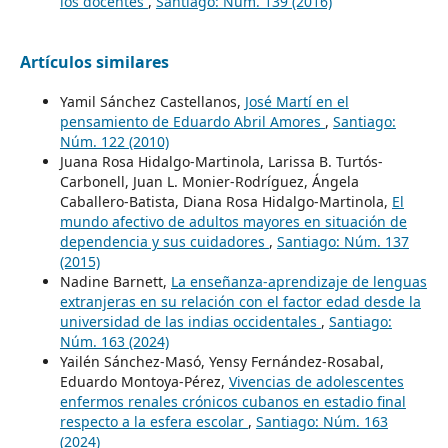
los docentes
,
Santiago: Núm. 139 (2016)
Artículos similares
Yamil Sánchez Castellanos,
José Martí en el
pensamiento de Eduardo Abril Amores
,
Santiago:
Núm. 122 (2010)
Juana Rosa Hidalgo-Martinola, Larissa B. Turtós-
Carbonell, Juan L. Monier-Rodríguez, Ángela
Caballero-Batista, Diana Rosa Hidalgo-Martinola,
El
mundo afectivo de adultos mayores en situación de
dependencia y sus cuidadores
,
Santiago: Núm. 137
(2015)
Nadine Barnett,
La enseñanza-aprendizaje de lenguas
extranjeras en su relación con el factor edad desde la
universidad de las indias occidentales
,
Santiago:
Núm. 163 (2024)
Yailén Sánchez-Masó, Yensy Fernández-Rosabal,
Eduardo Montoya-Pérez,
Vivencias de adolescentes
enfermos renales crónicos cubanos en estadio final
respecto a la esfera escolar
,
Santiago: Núm. 163
(2024)