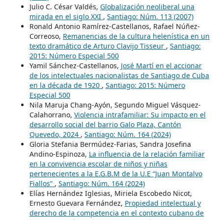
Julio C. César Valdés,
Globalización neoliberal una
mirada en el siglo XXI
,
Santiago: Núm. 113 (2007)
Ronald Antonio Ramírez-Castellanos, Rafael Núñez-
Correoso,
Remanencias de la cultura helenística en un
texto dramático de Arturo Clavijo Tisseur
,
Santiago:
2015: Número Especial 500
Yamil Sánchez-Castellanos,
José Martí en el accionar
de los intelectuales nacionalistas de Santiago de Cuba
en la década de 1920
,
Santiago: 2015: Número
Especial 500
Nila Maruja Chang-Ayón, Segundo Miguel Vásquez-
Calahorrano,
Violencia intrafamiliar: Su impacto en el
desarrollo social del barrio Galo Plaza, Cantón
Quevedo, 2024
,
Santiago: Núm. 164 (2024)
Gloria Stefania Bermúdez-Farias, Sandra Josefina
Andino-Espinoza,
La influencia de la relación familiar
en la convivencia escolar de niños y niñas
pertenecientes a la E.G.B.M de la U.E “Juan Montalvo
Fiallos”
,
Santiago: Núm. 164 (2024)
Elías Hernández Iglesias, Miriela Escobedo Nicot,
Ernesto Guevara Fernández,
Propiedad intelectual y
derecho de la competencia en el contexto cubano de