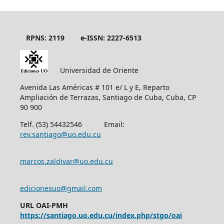
RPNS: 2119
e-ISSN: 2227-6513
Universidad de Oriente
Avenida Las Américas # 101 e/ L y E, Reparto
Ampliación de Terrazas, Santiago de Cuba, Cuba, CP
90 900
Telf. (53) 54432546 Email:
rev.santiago@uo.edu.cu
marcos.zaldivar@uo.edu.cu
edicionesuo@gmail.com
URL OAI-PMH
https://santiago.uo.edu.cu/index.php/stgo/oai