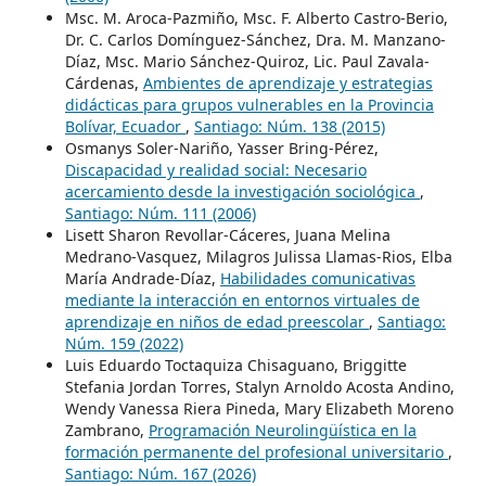
Msc. M. Aroca-Pazmiño, Msc. F. Alberto Castro-Berio,
Dr. C. Carlos Domínguez-Sánchez, Dra. M. Manzano-
Díaz, Msc. Mario Sánchez-Quiroz, Lic. Paul Zavala-
Cárdenas,
Ambientes de aprendizaje y estrategias
didácticas para grupos vulnerables en la Provincia
Bolívar, Ecuador
,
Santiago: Núm. 138 (2015)
Osmanys Soler-Nariño, Yasser Bring-Pérez,
Discapacidad y realidad social: Necesario
acercamiento desde la investigación sociológica
,
Santiago: Núm. 111 (2006)
Lisett Sharon Revollar-Cáceres, Juana Melina
Medrano-Vasquez, Milagros Julissa Llamas-Rios, Elba
María Andrade-Díaz,
Habilidades comunicativas
mediante la interacción en entornos virtuales de
aprendizaje en niños de edad preescolar
,
Santiago:
Núm. 159 (2022)
Luis Eduardo Toctaquiza Chisaguano, Briggitte
Stefania Jordan Torres, Stalyn Arnoldo Acosta Andino,
Wendy Vanessa Riera Pineda, Mary Elizabeth Moreno
Zambrano,
Programación Neurolingüística en la
formación permanente del profesional universitario
,
Santiago: Núm. 167 (2026)