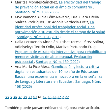
Maritza Morales-Sánchez,
La efectividad del trabajo
de prevención social en el ámbito comunitario
,
Santiago: Núm. 109 (2006)
MSc.Ramona Alicia Félix-Navarro, Dra. Clara Ofelia
Suárez-Rodríguez, Dr. Adonis Verdecia-Ortiz,
La
identidad profesional del trabajador social. Una
aproximación a su estudio desde el campo de la salud
,
Santiago: Núm. 131 (2013)
Dalia Portuondo-Kindelán, Lisbet Teresa Pérez-Salina,
Adielyeivys Texidó-Odio, Maritza Portuondo-Puig,
Propuesta de estrategia interventiva para rehabilitar a
menores víctimas de abuso sexual. Evaluación
psicosocial
,
Santiago: Núm. 159 (2022)
Ana María Pico Mera,
Gamificación y lectura crítica
digital en estudiantes del 10mo año de Educación
Básica: una experiencia innovadora en la enseñanza
de Lengua y Literatura en Ecuador
,
Santiago: Núm.
168 (2026)
<<
<
36
37
38
39
40
41
42
43
44
45
>
>>
También puede {advancedSearchLink} para este artículo.