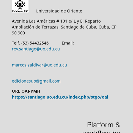
Universidad de Oriente
Avenida Las Américas # 101 e/ L y E, Reparto
Ampliación de Terrazas, Santiago de Cuba, Cuba, CP
90 900
Telf. (53) 54432546 Email:
rev.santiago@uo.edu.cu
marcos.zaldivar@uo.edu.cu
edicionesuo@gmail.com
URL OAI-PMH
https://santiago.uo.edu.cu/index.php/stgo/oai