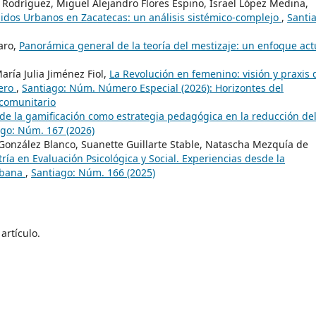
odríguez, Miguel Alejandro Flores Espino, Israel López Medina,
lidos Urbanos en Zacatecas: un análisis sistémico-complejo
,
Santi
aro,
Panorámica general de la teoría del mestizaje: un enfoque ac
aría Julia Jiménez Fiol,
La Revolución en femenino: visión y praxis 
nero
,
Santiago: Núm. Número Especial (2026): Horizontes del
 comunitario
de la gamificación como estrategia pedagógica en la reducción de
ago: Núm. 167 (2026)
González Blanco, Suanette Guillarte Stable, Natascha Mezquía de
ría en Evaluación Psicológica y Social. Experiencias desde la
abana
,
Santiago: Núm. 166 (2025)
artículo.