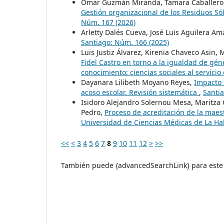
Omar Guzmán Miranda, Tamara Caballero R
Gestión organizacional de los Residuos Só
Núm. 167 (2026)
Arletty Dalés Cueva, José Luis Aguilera Am
Santiago: Núm. 166 (2025)
Luis Justiz Álvarez, Kirenia Chaveco Asin, M
Fidel Castro en torno a la igualdad de gé
conocimiento: ciencias sociales al servicio
Dayanara Lilibeth Moyano Reyes,
Impacto 
acoso escolar. Revisión sistemática
,
Santi
Isidoro Alejandro Solernou Mesa, Maritza 
Pedro,
Proceso de acreditación de la maest
Universidad de Ciencias Médicas de La H
<<
<
3
4
5
6
7
8
9
10
11
12
>
>>
También puede {advancedSearchLink} para este 