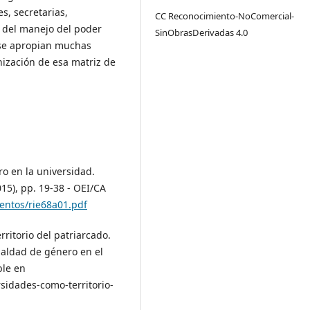
s, secretarias,
CC Reconocimiento-NoComercial-
r del manejo del poder
SinObrasDerivadas 4.0
o se apropian muchas
nización de esa matriz de
ro en la universidad.
15), pp. 19-38 - OEI/CA
mentos/rie68a01.pdf
rritorio del patriarcado.
ualdad de género en el
ble en
sidades-como-territorio-