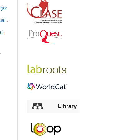
ago:
tual
,
de
l