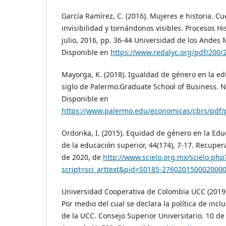
García Ramírez, C. (2016). Mujeres e historia. C
invisibilidad y tornándonos visibles. Procesos Hi
julio, 2016, pp. 36-44 Universidad de los Andes 
Disponible en
https://www.redalyc.org/pdf/200
Mayorga, K. (2018). Igualdad de género en la ed
siglo de Palermo.Graduate School of Business. 
Disponible en
https://www.palermo.edu/economicas/cbrs/pdf/
Ordorika, I. (2015). Equidad de género en la Edu
de la educación superior, 44(174), 7-17. Recupe
de 2020, de
http://www.scielo.org.mx/scielo.php
script=sci_arttext&pid=S0185-276020150002000
Universidad Cooperativa de Colombia UCC (2019)
Por medio del cual se declara la política de incl
de la UCC. Consejo Superior Universitario. 10 d