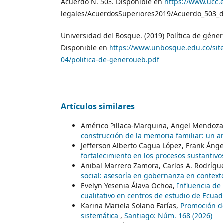
Acuerdo N. 503. Disponible en
https://www.ucc.
legales/AcuerdosSuperiores2019/Acuerdo_503_d
Universidad del Bosque. (2019) Política de géner
Disponible en
https://www.unbosque.edu.co/sites
04/politica-de-generoueb.pdf
Artículos similares
Américo Pillaca-Marquina, Angel Mendoza
construcción de la memoria familiar: un an
Jefferson Alberto Cagua López, Frank Áng
fortalecimiento en los procesos sustantivo
Anibal Marrero Zamora, Carlos A. Rodríg
social: asesoría en gobernanza en contex
Evelyn Yesenia Álava Ochoa,
Influencia de 
cualitativo en centros de estudio de Ecua
Karina Mariela Solano Farías,
Promoción de
sistemática
,
Santiago: Núm. 168 (2026)