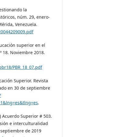
uestionando la
stóricos, núm. 29, enero-
Mérida, Venezuela.
/20044209009.pdf
ucación superior en el
Nº 18. Noviembre 2018.
pbr18/PBR_18_07.pdf
cación Superior. Revista
rado en 30 de septiembre
?
01&lng=es&tlng=es
.
 Acuerdo Superior # 503.
usión e interculturalidad
e septiembre de 2019