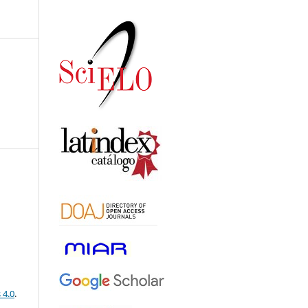
 4.0
.