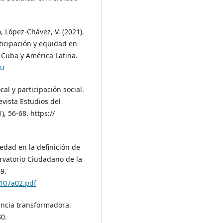
, López-Chávez, V. (2021).
ticipación y equidad en
 Cuba y América Latina.
cu
cal y participación social.
vista Estudios del
), 56-68. https://
ciedad en la definición de
ervatorio Ciudadano de la
9.
n107a02.pdf
tencia transformadora.
80.