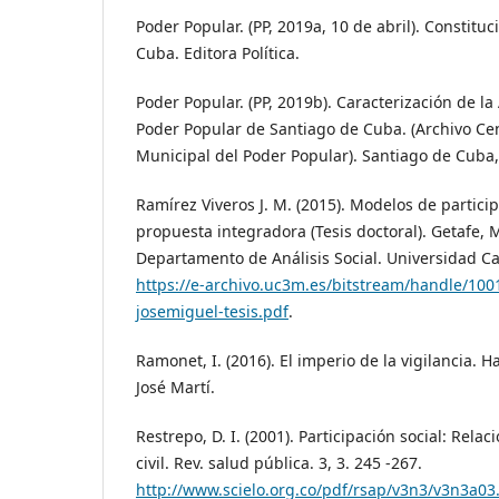
Poder Popular. (PP, 2019a, 10 de abril). Constitu
Cuba. Editora Política.
Poder Popular. (PP, 2019b). Caracterización de l
Poder Popular de Santiago de Cuba. (Archivo Ce
Municipal del Poder Popular). Santiago de Cuba,
Ramírez Viveros J. M. (2015). Modelos de partic
propuesta integradora (Tesis doctoral). Getafe, 
Departamento de Análisis Social. Universidad Ca
https://e-archivo.uc3m.es/bitstream/handle/100
josemiguel-tesis.pdf
.
Ramonet, I. (2016). El imperio de la vigilancia. H
José Martí.
Restrepo, D. I. (2001). Participación social: Rela
civil. Rev. salud pública. 3, 3. 245 -267.
http://www.scielo.org.co/pdf/rsap/v3n3/v3n3a03