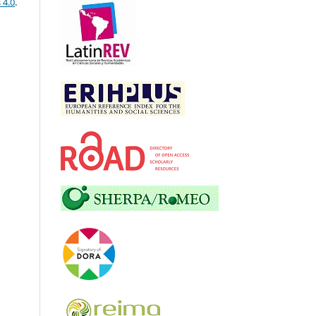
 4.0
.