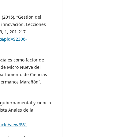
C. (2015). “Gestión del
a innovación. Lecciones
9, 1, 201-217.
act&pid=S2306-
sociales como factor de
d de Micro Nueve del
Departamento de Ciencias
 “Hermanos Marañón”.
ón gubernamental y ciencia
sta Anales de la
icle/view/881