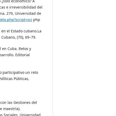
o ¿solo económico? A
cas e irreversibilidad del
ria. 279, Universidad de
cielo.php?script=sci
php
a en el Estado cubano.La
Cubano, (70), 69–79.
l en Cuba. Retos y
arrollo. Editorial
o participativo un reto
olíticas Públicas,
 con las Gestiones del
e maestría).
s Sociales. Universidad