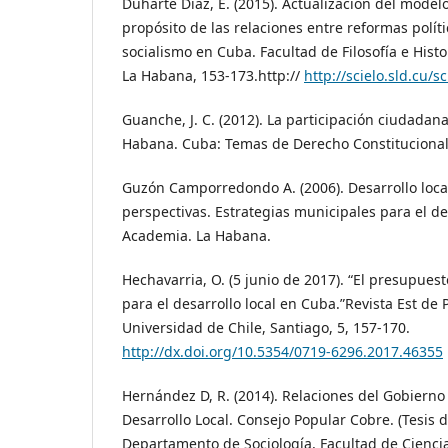
Duharte Díaz, E. (2015). Actualización del model
propósito de las relaciones entre reformas políti
socialismo en Cuba. Facultad de Filosofía e Histo
La Habana, 153-173.http://
http://scielo.sld.cu/s
Guanche, J. C. (2012). La participación ciudadan
Habana. Cuba: Temas de Derecho Constitucional 
Guzón Camporredondo A. (2006). Desarrollo loca
perspectivas. Estrategias municipales para el des
Academia. La Habana.
Hechavarria, O. (5 junio de 2017). “El presupuest
para el desarrollo local en Cuba.”Revista Est de P
Universidad de Chile, Santiago, 5, 157-170.
http://dx.doi.org/10.5354/0719-6296.2017.46355
Hernández D, R. (2014). Relaciones del Gobierno
Desarrollo Local. Consejo Popular Cobre. (Tesis d
Departamento de Sociología, Facultad de Ciencia