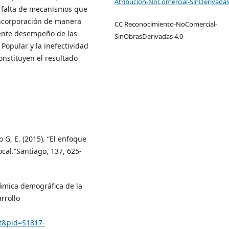
Atribución-NoComercial-SinDerivadas
s, falta de mecanismos que
 incorporación de manera
CC Reconocimiento-NoComercial-
ciente desempeño de las
SinObrasDerivadas 4.0
Popular y la inefectividad
onstituyen el resultado
o G, E. (2015). “El enfoque
ocal.”Santiago, 137, 625-
inámica demográfica de la
rrollo
.
act&pid=S1817-