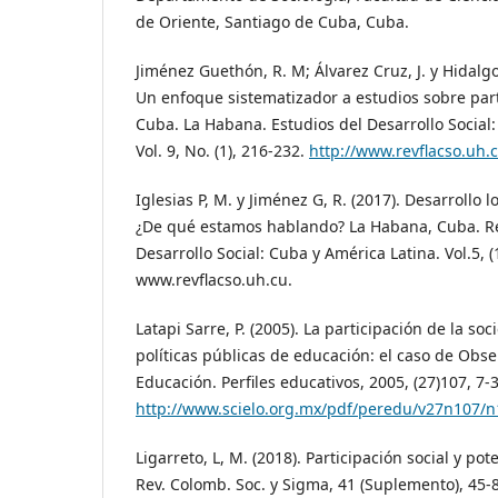
de Oriente, Santiago de Cuba, Cuba.
Jiménez Guethón, R. M; Álvarez Cruz, J. y Hidalgo
Un enfoque sistematizador a estudios sobre par
Cuba. La Habana. Estudios del Desarrollo Social:
Vol. 9, No. (1), 216-232.
http://www.revflacso.uh.
Iglesias P, M. y Jiménez G, R. (2017). Desarrollo lo
¿De qué estamos hablando? La Habana, Cuba. Re
Desarrollo Social: Cuba y América Latina. Vol.5, (1
www.revflacso.uh.cu.
Latapi Sarre, P. (2005). La participación de la so
políticas públicas de educación: el caso de Obs
Educación. Perfiles educativos, 2005, (27)107, 7-3
http://www.scielo.org.mx/pdf/peredu/v27n107/
Ligarreto, L, M. (2018). Participación social y po
Rev. Colomb. Soc. y Sigma, 41 (Suplemento), 45-