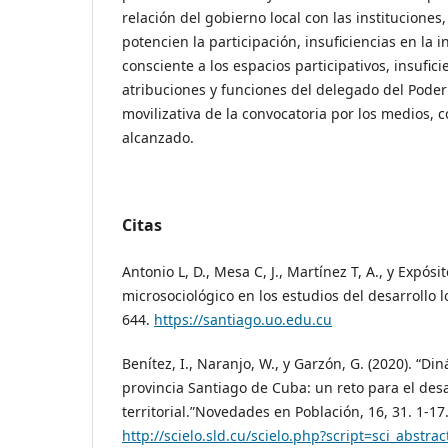
relación del gobierno local con las institucione
potencien la participación, insuficiencias en la
consciente a los espacios participativos, insufi
atribuciones y funciones del delegado del Poder 
movilizativa de la convocatoria por los medios, c
alcanzado.
Citas
Antonio L, D., Mesa C, J., Martínez T, A., y Expósit
microsociológico en los estudios del desarrollo l
644.
https://santiago.uo.edu.cu
Benítez, I., Naranjo, W., y Garzón, G. (2020). “D
provincia Santiago de Cuba: un reto para el desa
territorial.”Novedades en Población, 16, 31. 1-17
http://scielo.sld.cu/scielo.php?script=sci_abstr