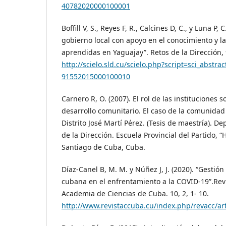
40782020000100001
Boffill V, S., Reyes F, R., Calcines D, C., y Luna P, 
gobierno local con apoyo en el conocimiento y l
aprendidas en Yaguajay”. Retos de la Dirección, 
http://scielo.sld.cu/scielo.php?script=sci_abstr
91552015000100010
Carnero R, O. (2007). El rol de las instituciones 
desarrollo comunitario. El caso de la comunida
Distrito José Martí Pérez. (Tesis de maestría). 
de la Dirección. Escuela Provincial del Partido,
Santiago de Cuba, Cuba.
Díaz-Canel B, M. M. y Núñez J, J. (2020). “Gesti
cubana en el enfrentamiento a la COVID-19”.Revi
Academia de Ciencias de Cuba. 10, 2, 1- 10.
http://www.revistaccuba.cu/index.php/revacc/art