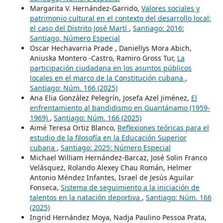
Margarita V. Hernández-Garrido,
Valores sociales y
patrimonio cultural en el contexto del desarrollo local:
el caso del Distrito José Martí
,
Santiago: 2016:
Santiago, Número Especial
Oscar Hechavarria Prade , Daniellys Mora Abich,
Aniuska Montero -Castro, Ramiro Gross Tur,
La
participación ciudadana en los asuntos públicos
locales en el marco de la Constitución cubana
,
Santiago: Núm. 166 (2025)
Ana Elia González Pelegrín, Josefa Azel Jiménez,
El
enfrentamiento al bandidismo en Guantánamo (1959-
1969)
,
Santiago: Núm. 166 (2025)
Aimé Teresa Ortiz Blanco,
Reflexiones teóricas para el
estudio de la filosofía en la Educación Superior
cubana
,
Santiago: 2025: Número Especial
Michael William Hernández-Barcaz, José Solin Franco
Velásquez, Rolando Alexey Chau Román, Helmer
Antonio Méndez Infantes, Israel de Jesús Aguilar
Fonseca,
Sistema de seguimiento a la iniciación de
talentos en la natación deportiva
,
Santiago: Núm. 166
(2025)
Ingrid Hernández Moya, Nadja Paulino Pessoa Prata,