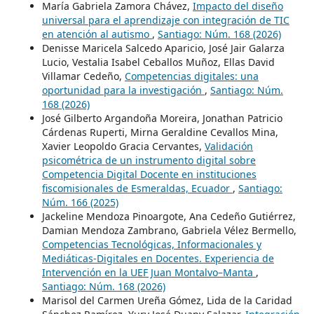
María Gabriela Zamora Chávez,
Impacto del diseño
universal para el aprendizaje con integración de TIC
en atención al autismo
,
Santiago: Núm. 168 (2026)
Denisse Maricela Salcedo Aparicio, José Jair Galarza
Lucio, Vestalia Isabel Ceballos Muñoz, Ellas David
Villamar Cedeño,
Competencias digitales: una
oportunidad para la investigación
,
Santiago: Núm.
168 (2026)
José Gilberto Argandoña Moreira, Jonathan Patricio
Cárdenas Ruperti, Mirna Geraldine Cevallos Mina,
Xavier Leopoldo Gracia Cervantes,
Validación
psicométrica de un instrumento digital sobre
Competencia Digital Docente en instituciones
fiscomisionales de Esmeraldas, Ecuador
,
Santiago:
Núm. 166 (2025)
Jackeline Mendoza Pinoargote, Ana Cedeño Gutiérrez,
Damian Mendoza Zambrano, Gabriela Vélez Bermello,
Competencias Tecnológicas, Informacionales y
Mediáticas-Digitales en Docentes. Experiencia de
Intervención en la UEF Juan Montalvo–Manta
,
Santiago: Núm. 168 (2026)
Marisol del Carmen Ureña Gómez, Lida de la Caridad