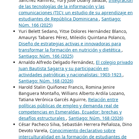
Sánchez Ramírez, Yury José Duany Salazar,
Integración
de las tecnologías de la información y las
comunicaciones (TIC): un estudio de su aprendizaje en
estudiantes de República Dominicana
,
Santiago:
Núm. 166 (2025)
Yuri Belett Sedano, Yitse Dolores Hernández Blanco,
Amaurys Tabares Pérez, Mileidis Quintana Polanco,
Diseño de estrategias activas e innovadoras para
transformar la formación en nutrición y dietética
,
Santiago: Núm. 166 (2025)
Arnaldo Alfredo Delgado Fernández,
El colegio privado
Juan Bautista Sagarra y su participación en
actividades patrióticas y nacionalistas: 1903-1923
,
Santiago: Núm. 168 (2026)
Harold Stalin Quiñonez Francis, Romina Jenire
Banguera Montaño, Willians Alberto Ardila Lozano,
Tatiana Verónica Garcés Aguirre,
Relación entre
políticas públicas de empleo y demanda real de
competencias en Esmeraldas, Ecuador: brechas y
desafíos estructurales
,
Santiago: Núm. 168 (2026)
César Pacheco Silva, Sebastián Herrera Peñaloza, Dino
Devoto Varela,
Conocimiento declarativo sobre
interculturalidad en la formación de estudiantes de