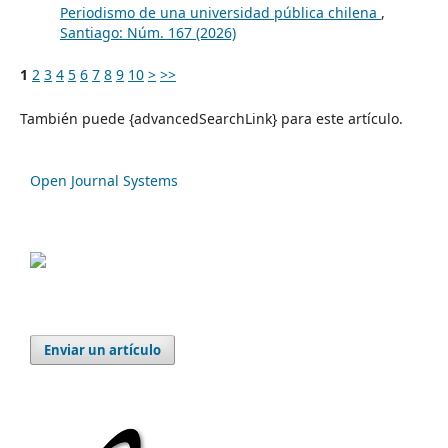
Periodismo de una universidad pública chilena
,
Santiago: Núm. 167 (2026)
1
2
3
4
5
6
7
8
9
10
>
>>
También puede {advancedSearchLink} para este artículo.
Open Journal Systems
Enviar un artículo