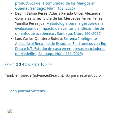
productivos de la comunidad de los Mangos en
Guamá
,
Santiago: Núm. 168 (2026)
Daylín Salina Pérez, Adaris Parada Ulloa, Alexander
Gorina Zánchez, Lidia de las Mercedes Ferrer Tellez,
Yamilka Pérez Joa,
Metodología para la gestión de la
evaluación del impacto de eventos científicos, desde
un enfoque académico
,
Santiago: Núm. 166 (2025)
Luis Carlos Quintero Botero,
Sistema Inteligente
Aplicado al Reciclaje de Residuos Electrónicos con Big
Data e IoT: Estudio de caso en empresas recicladoras
de Medellín
,
Santiago: Núm. 166 (2025)
<<
<
1
2
3
4
5
6
7
8
9
10
>
>>
También puede {advancedSearchLink} para este artículo.
Open Journal Systems