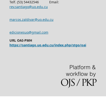
Telf. (53) 54432546 Email:
rev.santiago@uo.edu.cu
marcos.zaldivar@uo.edu.cu
edicionesuo@gmail.com
URL OAI-PMH
https://santiago.uo.edu.cu/index.php/stgo/oai