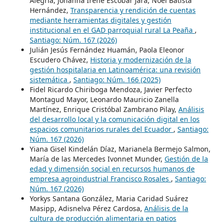
Alegría, Johanna Irene Escobar Jara, Noel Batista
Hernández,
Transparencia y rendición de cuentas
mediante herramientas digitales y gestión
institucional en el GAD parroquial rural La Peaña
,
Santiago: Núm. 167 (2026)
Julián Jesús Fernández Huamán, Paola Eleonor
Escudero Chávez,
Historia y modernización de la
gestión hospitalaria en Latinoamérica: una revisión
sistemática
,
Santiago: Núm. 166 (2025)
Fidel Ricardo Chiriboga Mendoza, Javier Perfecto
Montagud Mayor, Leonardo Mauricio Zanella
Martínez, Enrique Cristóbal Zambrano Pilay,
Análisis
del desarrollo local y la comunicación digital en los
espacios comunitarios rurales del Ecuador
,
Santiago:
Núm. 167 (2026)
Yiana Gisel Kindelán Díaz, Marianela Bermejo Salmon,
María de las Mercedes Ivonnet Munder,
Gestión de la
edad y dimensión social en recursos humanos de
empresa agroindustrial Francisco Rosales
,
Santiago:
Núm. 167 (2026)
Yorkys Santana González, Maria Caridad Suárez
Masipp, Adisnelva Pérez Cardosa,
Análisis de la
cultura de producción alimentaria en patios