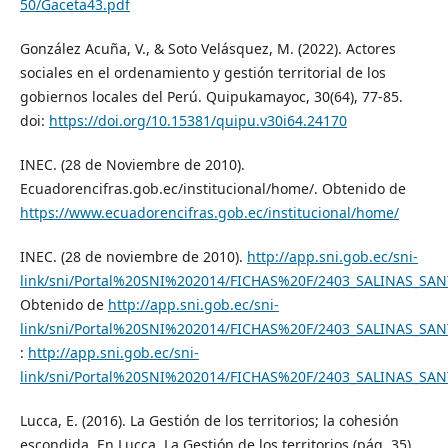
50/Gaceta43.pdf
González Acuña, V., & Soto Velásquez, M. (2022). Actores
sociales en el ordenamiento y gestión territorial de los
gobiernos locales del Perú. Quipukamayoc, 30(64), 77-85.
doi:
https://doi.org/10.15381/quipu.v30i64.24170
INEC. (28 de Noviembre de 2010).
Ecuadorencifras.gob.ec/institucional/home/. Obtenido de
https://www.ecuadorencifras.gob.ec/institucional/home/
INEC. (28 de noviembre de 2010).
http://app.sni.gob.ec/sni-
link/sni/Portal%20SNI%202014/FICHAS%20F/2403_SALINAS_SA
Obtenido de
http://app.sni.gob.ec/sni-
link/sni/Portal%20SNI%202014/FICHAS%20F/2403_SALINAS_SA
:
http://app.sni.gob.ec/sni-
link/sni/Portal%20SNI%202014/FICHAS%20F/2403_SALINAS_SA
Lucca, E. (2016). La Gestión de los territorios; la cohesión
escondida. En Lucca. La Gestión de los territorios (pág. 35).