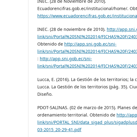
INEC. (28 de Noviembre de 2010).
Ecuadorencifras.gob.ec/institucional/home/. Ob
https://www.ecuadorencifras.gob.ec/institucion
INEC. (28 de noviembre de 2010).
http://app.sni.
link/sni/Portal%20SNI%202014/FICHAS%20F/24
Obtenido de
http://app.sni.gob.ec/sni-
link/sni/Portal%20SNI%202014/FICHAS%20F/24
:
http://app.sni.gob.ec/sni-
link/sni/Portal%20SNI%202014/FICHAS%20F/24
Lucca, E. (2016). La Gestión de los territorios; l
Lucca. La Gestión de los territorios (pág. 35). C
Diseño.
PDOT-SALINAS. (02 de marzo de 2015). Planes de
ordenamiento territorial. Obtenido de
http://app
link/sni/PORTAL_SNI/data_sigad_plus/sigadp
03-2015_20-29-41.pdf