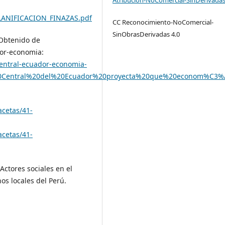
LANIFICACION_FINAZAS.pdf
CC Reconocimiento-NoComercial-
SinObrasDerivadas 4.0
. Obtenido de
dor-economia:
entral-ecuador-economia-
o%20Central%20del%20Ecuador%20proyecta%20que%20econom%C
cetas/41-
cetas/41-
Actores sociales en el
os locales del Perú.