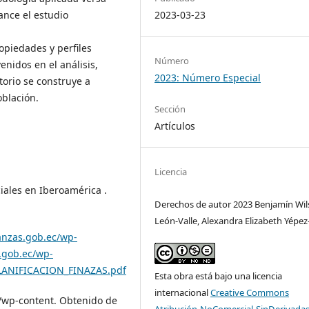
2023-03-23
ance el estudio
ropiedades y perfiles
Número
nidos en el análisis,
2023: Número Especial
torio se construye a
oblación.
Sección
Artículos
Licencia
ciales en Iberoamérica .
Derechos de autor 2023 Benjamín Wi
León-Valle, Alexandra Elizabeth Yépez
anzas.gob.ec/wp-
.gob.ec/wp-
LANIFICACION_FINAZAS.pdf
Esta obra está bajo una licencia
internacional
Creative Commons
c/wp-content. Obtenido de
Atribución-NoComercial-SinDerivadas