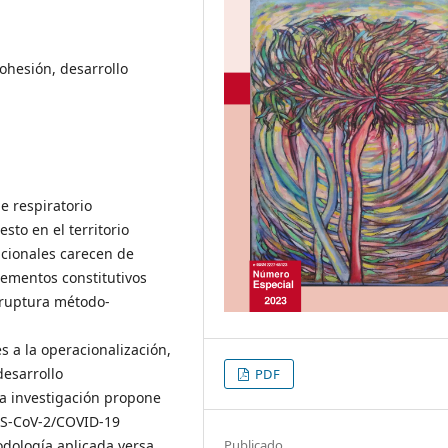
ohesión, desarrollo
e respiratorio
sto en el territorio
icionales carecen de
lementos constitutivos
 ruptura método-
s a la operacionalización,
desarrollo
PDF
ta investigación propone
ARS-CoV-2/COVID-19
Publicado
todología aplicada versa