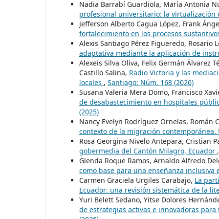
Nadia Barrabí Guardiola, María Antonia Nú
profesional universitario: la virtualizació
Jefferson Alberto Cagua López, Frank Áng
fortalecimiento en los procesos sustantivo
Alexis Santiago Pérez Figueredo, Rosario
adaptativa mediante la aplicación de inst
Alexeis Silva Oliva, Felix Germán Álvarez T
Castillo Salina,
Radio Victoria y las mediac
locales
,
Santiago: Núm. 168 (2026)
Susana Valeria Mera Domo, Francisco Xavi
de desabastecimiento en hospitales públi
(2025)
Nancy Evelyn Rodríguez Ornelas, Román Ca
contexto de la migración contemporánea.
Rosa Georgina Nivelo Antepara, Cristian 
gobermedia del Cantón Milagro, Ecuador
Glenda Roque Ramos, Arnaldo Alfredo De
como base para una enseñanza inclusiva 
Carmen Graciela Urgiles Carabajo,
La part
Ecuador: una revisión sistemática de la li
Yuri Belett Sedano, Yitse Dolores Hernánd
de estrategias activas e innovadoras para 