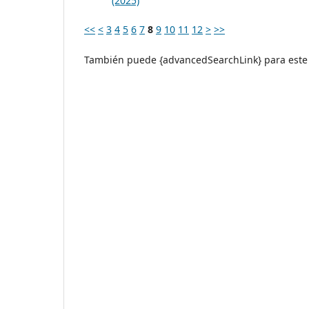
(2025)
<<
<
3
4
5
6
7
8
9
10
11
12
>
>>
También puede {advancedSearchLink} para este 