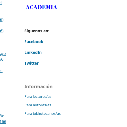
l
6)
a
6)
Síguenos en:
Facebook
LinkedIn
sgo
66
Twitter
el
Información
Para lectores/as
Para autores/as
Para bibliotecarios/as
ño
166