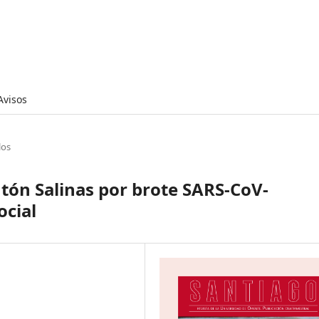
Avisos
los
antón Salinas por brote SARS-CoV-
ocial