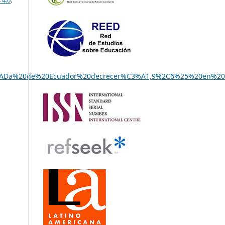
3%ADa%20de%20Ecuador%20decrecer%C3%A1,9%2C6%25%20en%20e