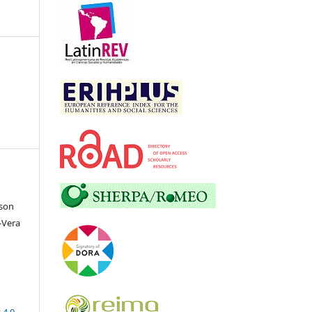
lson
-Vera
 4.0
.