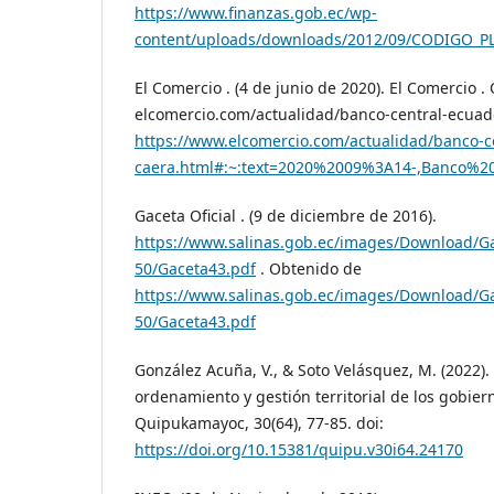
https://www.finanzas.gob.ec/wp-
content/uploads/downloads/2012/09/CODIGO_P
El Comercio . (4 de junio de 2020). El Comercio 
elcomercio.com/actualidad/banco-central-ecua
https://www.elcomercio.com/actualidad/banco-c
caera.html#:~:text=2020%2009%3A14-,Banc
Gaceta Oficial . (9 de diciembre de 2016).
https://www.salinas.gob.ec/images/Download/Ga
50/Gaceta43.pdf
. Obtenido de
https://www.salinas.gob.ec/images/Download/Ga
50/Gaceta43.pdf
González Acuña, V., & Soto Velásquez, M. (2022). 
ordenamiento y gestión territorial de los gobiern
Quipukamayoc, 30(64), 77-85. doi:
https://doi.org/10.15381/quipu.v30i64.24170