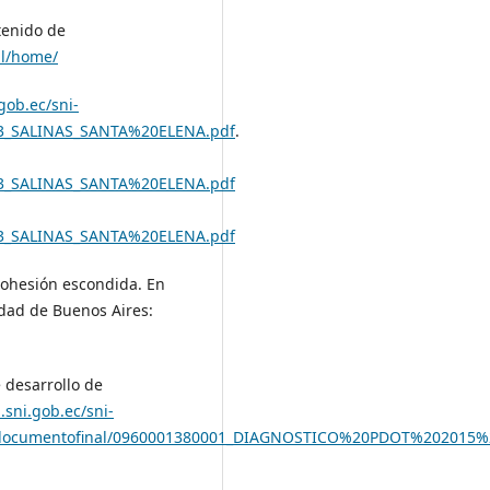
tenido de
al/home/
gob.ec/sni-
03_SALINAS_SANTA%20ELENA.pdf
.
03_SALINAS_SANTA%20ELENA.pdf
03_SALINAS_SANTA%20ELENA.pdf
a cohesión escondida. En
iudad de Buenos Aires:
 desarrollo de
.sni.gob.ec/sni-
lusdocumentofinal/0960001380001_DIAGNOSTICO%20PDOT%202015%