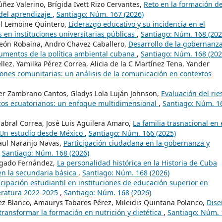
ñez Valerino, Brígida Ivett Rizo Cervantes,
Reto en la formación de
n del aprendizaje
,
Santiago: Núm. 167 (2026)
el Lemoine Quintero,
Liderazgo educativo y su incidencia en el
s en instituciones universitarias públicas
,
Santiago: Núm. 168 (202
 León Robaina, Andro Chavez Caballero,
Desarrollo de la gobernanz
rumentos de la política ambiental cubana
,
Santiago: Núm. 168 (202
éllez, Yamilka Pérez Correa, Alicia de la C Martínez Tena, Yander
iones comunitarias: un análisis de la comunicación en contextos
er Zambrano Cantos, Gladys Lola Luján Johnson,
Evaluación del rie
cos ecuatorianos: un enfoque multidimensional
,
Santiago: Núm. 1
bral Correa, José Luis Aguilera Amaro,
La familia trasnacional en 
 Un estudio desde México
,
Santiago: Núm. 166 (2025)
Paul Naranjo Navas,
Participación ciudadana en la gobernanza y
,
Santiago: Núm. 168 (2026)
lgado Fernández,
La personalidad histórica en la Historia de Cuba
en la secundaria básica
,
Santiago: Núm. 168 (2026)
icipación estudiantil en instituciones de educación superior en
teratura 2022-2025
,
Santiago: Núm. 168 (2026)
ez Blanco, Amaurys Tabares Pérez, Mileidis Quintana Polanco,
Dise
transformar la formación en nutrición y dietética
,
Santiago: Núm. 