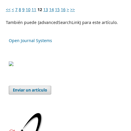
<<
<
7
8
9
10
11
12
13
14
15
16
>
>>
También puede {advancedSearchLink} para este artículo.
Open Journal Systems
Enviar un artículo