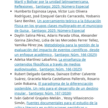
Martí y Bolívar por la unidad latinoamericana.
Reflexiones
,
Santiago: 2025: Número Especial
Humberto Espinosa Leyva, Víctor Luis Olivera
Rodríguez, José Ezequiel Garcés Carracedo, Yosbanis
Sanz Benítez,
Un acercamiento teórico a la Educación
Física en los grupos clases multigrado en el municipio
de Guisa
,
Santiago: 2025: Número Especial
Daylín Salina Pérez, Adaris Parada Ulloa, Alexander
Gorina Zánchez, Lidia de las Mercedes Ferrer Tellez,
Yamilka Pérez Joa,
Metodología para la gestión de la
evaluación del impacto de eventos científicos, desde
un enfoque académico
,
Santiago: Núm. 166 (2025)
Adelsa Martínez Labañino,
La enseñanza de
contenidos filosóficos a través de medios
audiovisuales
,
Santiago: Núm. 166 (2025)
Rubert Delgado Gamboa, Dainaze Esther Calvente
Suárez, Graciela María Castellanos Pallerols, Rosario
León Robaina,
El paradigma de la diferenciación
sostenible. Un reto para el desarrollo de un destino
insular
,
Santiago: Núm. 167 (2026)
Iván Gabriel Grajales-Melián , Yessy Villavicencio-
Simón,
Fuentes documentales para el estudio de la
crítica literaria en publicaciones periódicas y