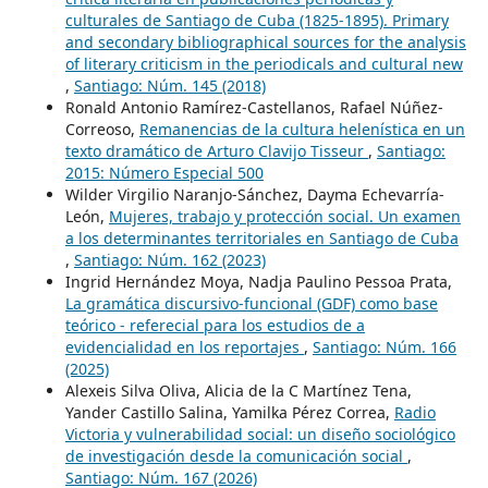
culturales de Santiago de Cuba (1825-1895). Primary
and secondary bibliographical sources for the analysis
of literary criticism in the periodicals and cultural new
,
Santiago: Núm. 145 (2018)
Ronald Antonio Ramírez-Castellanos, Rafael Núñez-
Correoso,
Remanencias de la cultura helenística en un
texto dramático de Arturo Clavijo Tisseur
,
Santiago:
2015: Número Especial 500
Wilder Virgilio Naranjo-Sánchez, Dayma Echevarría-
León,
Mujeres, trabajo y protección social. Un examen
a los determinantes territoriales en Santiago de Cuba
,
Santiago: Núm. 162 (2023)
Ingrid Hernández Moya, Nadja Paulino Pessoa Prata,
La gramática discursivo-funcional (GDF) como base
teórico - referecial para los estudios de a
evidencialidad en los reportajes
,
Santiago: Núm. 166
(2025)
Alexeis Silva Oliva, Alicia de la C Martínez Tena,
Yander Castillo Salina, Yamilka Pérez Correa,
Radio
Victoria y vulnerabilidad social: un diseño sociológico
de investigación desde la comunicación social
,
Santiago: Núm. 167 (2026)