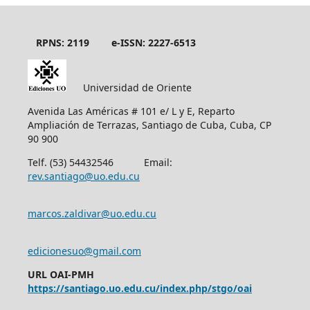
RPNS: 2119
e-ISSN: 2227-6513
Universidad de Oriente
Avenida Las Américas # 101 e/ L y E, Reparto
Ampliación de Terrazas, Santiago de Cuba, Cuba, CP
90 900
Telf. (53) 54432546 Email:
rev.santiago@uo.edu.cu
marcos.zaldivar@uo.edu.cu
edicionesuo@gmail.com
URL OAI-PMH
https://santiago.uo.edu.cu/index.php/stgo/oai