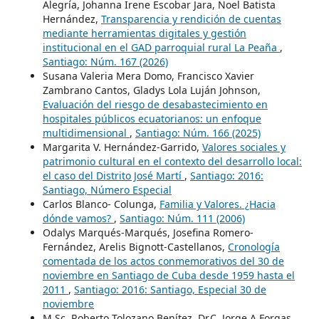
Alegría, Johanna Irene Escobar Jara, Noel Batista
Hernández,
Transparencia y rendición de cuentas
mediante herramientas digitales y gestión
institucional en el GAD parroquial rural La Peaña
,
Santiago: Núm. 167 (2026)
Susana Valeria Mera Domo, Francisco Xavier
Zambrano Cantos, Gladys Lola Luján Johnson,
Evaluación del riesgo de desabastecimiento en
hospitales públicos ecuatorianos: un enfoque
multidimensional
,
Santiago: Núm. 166 (2025)
Margarita V. Hernández-Garrido,
Valores sociales y
patrimonio cultural en el contexto del desarrollo local:
el caso del Distrito José Martí
,
Santiago: 2016:
Santiago, Número Especial
Carlos Blanco- Colunga,
Familia y Valores. ¿Hacia
dónde vamos?
,
Santiago: Núm. 111 (2006)
Odalys Marqués-Marqués, Josefina Romero-
Fernández, Arelis Bignott-Castellanos,
Cronología
comentada de los actos conmemorativos del 30 de
noviembre en Santiago de Cuba desde 1959 hasta el
2011
,
Santiago: 2016: Santiago, Especial 30 de
noviembre
M.Sc. Roberto Tolozano Benítez, Dr.C. Jorge A Forgas