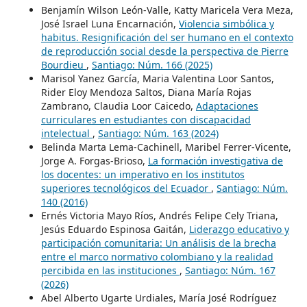
Benjamín Wilson León-Valle, Katty Maricela Vera Meza,
José Israel Luna Encarnación,
Violencia simbólica y
habitus. Resignificación del ser humano en el contexto
de reproducción social desde la perspectiva de Pierre
Bourdieu
,
Santiago: Núm. 166 (2025)
Marisol Yanez García, Maria Valentina Loor Santos,
Rider Eloy Mendoza Saltos, Diana María Rojas
Zambrano, Claudia Loor Caicedo,
Adaptaciones
curriculares en estudiantes con discapacidad
intelectual
,
Santiago: Núm. 163 (2024)
Belinda Marta Lema-Cachinell, Maribel Ferrer-Vicente,
Jorge A. Forgas-Brioso,
La formación investigativa de
los docentes: un imperativo en los institutos
superiores tecnológicos del Ecuador
,
Santiago: Núm.
140 (2016)
Ernés Victoria Mayo Ríos, Andrés Felipe Cely Triana,
Jesús Eduardo Espinosa Gaitán,
Liderazgo educativo y
participación comunitaria: Un análisis de la brecha
entre el marco normativo colombiano y la realidad
percibida en las instituciones
,
Santiago: Núm. 167
(2026)
Abel Alberto Ugarte Urdiales, María José Rodríguez