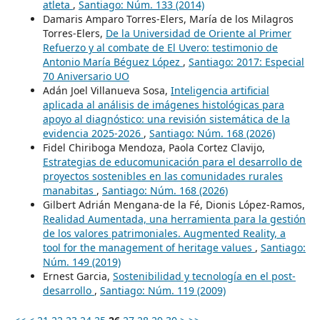
atleta
,
Santiago: Núm. 133 (2014)
Damaris Amparo Torres-Elers, María de los Milagros
Torres-Elers,
De la Universidad de Oriente al Primer
Refuerzo y al combate de El Uvero: testimonio de
Antonio María Béguez López
,
Santiago: 2017: Especial
70 Aniversario UO
Adán Joel Villanueva Sosa,
Inteligencia artificial
aplicada al análisis de imágenes histológicas para
apoyo al diagnóstico: una revisión sistemática de la
evidencia 2025-2026
,
Santiago: Núm. 168 (2026)
Fidel Chiriboga Mendoza, Paola Cortez Clavijo,
Estrategias de educomunicación para el desarrollo de
proyectos sostenibles en las comunidades rurales
manabitas
,
Santiago: Núm. 168 (2026)
Gilbert Adrián Mengana-de la Fé, Dionis López-Ramos,
Realidad Aumentada, una herramienta para la gestión
de los valores patrimoniales. Augmented Reality, a
tool for the management of heritage values
,
Santiago:
Núm. 149 (2019)
Ernest Garcia,
Sostenibilidad y tecnología en el post-
desarrollo
,
Santiago: Núm. 119 (2009)