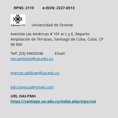
RPNS: 2119
e-ISSN: 2227-6513
Universidad de Oriente
Avenida Las Américas # 101 e/ L y E, Reparto
Ampliación de Terrazas, Santiago de Cuba, Cuba, CP
90 900
Telf. (53) 54432546 Email:
rev.santiago@uo.edu.cu
marcos.zaldivar@uo.edu.cu
edicionesuo@gmail.com
URL OAI-PMH
https://santiago.uo.edu.cu/index.php/stgo/oai