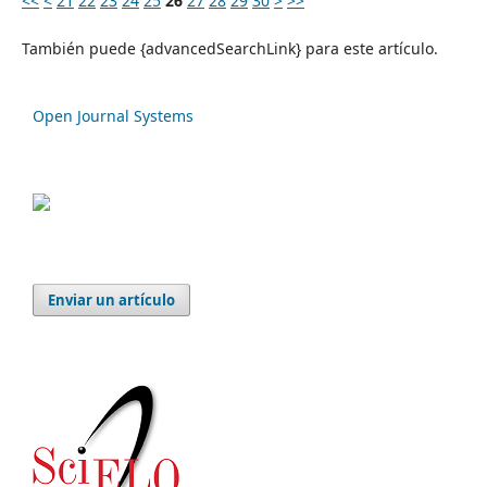
<<
<
21
22
23
24
25
26
27
28
29
30
>
>>
También puede {advancedSearchLink} para este artículo.
Open Journal Systems
Enviar un artículo