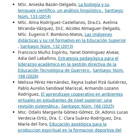
MSc. Anieska Bazán-Delgado,
La biología y su
lenguaje científico, un análisis lingüístico
,
Santiago:
Núm. 133 (2014)
MSc. Alina Rodríguez-Castellanos, Dra.Cs. Avelina
Miranda-Vázquez, Dr.C. Alcides Almaguer-Delgado,
MSc. Eugenio F. Bombino-Matos,
Las imágenes
didácticas y su rol formativo en la Educación Superior
,
Santiago: Núm. 132 (2013)
Francisco Muñiz Espíritu, Yanet Domínguez Alvear,
Adia Gell Labañino,
Estrategia pedagógica para el
liderazgo académico en la gestión directiva de la
Educación Tecnológica de Guerrero
,
Santiago: Núm.
168 (2026)
Melissa Pérez Hernández, Reyna Isabel Pizá Gutiérrez,
Pablo Aurelio Sandoval Mariscal, Armando Lozano
Rodríguez,
El aprendizaje cooperativo en ambientes
virtuales en estudiantes de nivel superior: una
revisión sistemática
,
Santiago: Núm. 166 (2025)
Msc. Odalis Margarita Gómez-Gómez, Dr. Adonis Lucas
Verdecia-Ortiz, Dra. C. Clara Suárez-Rodríguez, Dra.
María del-Toro,
Educación axiológica para la
produccion espiritual en la formacion deportiva del