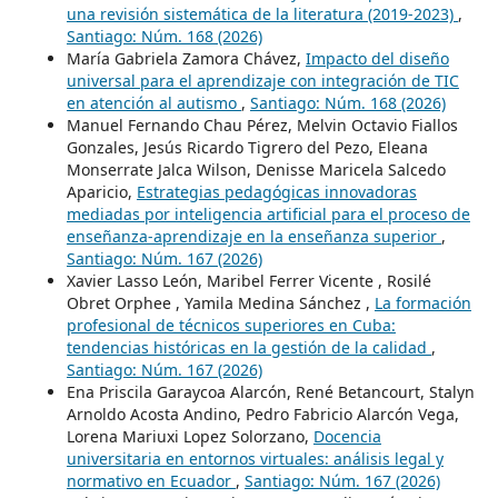
una revisión sistemática de la literatura (2019-2023)
,
Santiago: Núm. 168 (2026)
María Gabriela Zamora Chávez,
Impacto del diseño
universal para el aprendizaje con integración de TIC
en atención al autismo
,
Santiago: Núm. 168 (2026)
Manuel Fernando Chau Pérez, Melvin Octavio Fiallos
Gonzales, Jesús Ricardo Tigrero del Pezo, Eleana
Monserrate Jalca Wilson, Denisse Maricela Salcedo
Aparicio,
Estrategias pedagógicas innovadoras
mediadas por inteligencia artificial para el proceso de
enseñanza-aprendizaje en la enseñanza superior
,
Santiago: Núm. 167 (2026)
Xavier Lasso León, Maribel Ferrer Vicente , Rosilé
Obret Orphee , Yamila Medina Sánchez ,
La formación
profesional de técnicos superiores en Cuba:
tendencias históricas en la gestión de la calidad
,
Santiago: Núm. 167 (2026)
Ena Priscila Garaycoa Alarcón, René Betancourt, Stalyn
Arnoldo Acosta Andino, Pedro Fabricio Alarcón Vega,
Lorena Mariuxi Lopez Solorzano,
Docencia
universitaria en entornos virtuales: análisis legal y
normativo en Ecuador
,
Santiago: Núm. 167 (2026)