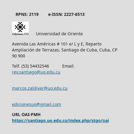
RPNS: 2119
e-ISSN: 2227-6513
Universidad de Oriente
Avenida Las Américas # 101 e/ L y E, Reparto
Ampliación de Terrazas, Santiago de Cuba, Cuba, CP
90 900
Telf. (53) 54432546 Email:
rev.santiago@uo.edu.cu
marcos.zaldivar@uo.edu.cu
edicionesuo@gmail.com
URL OAI-PMH
https://santiago.uo.edu.cu/index.php/stgo/oai