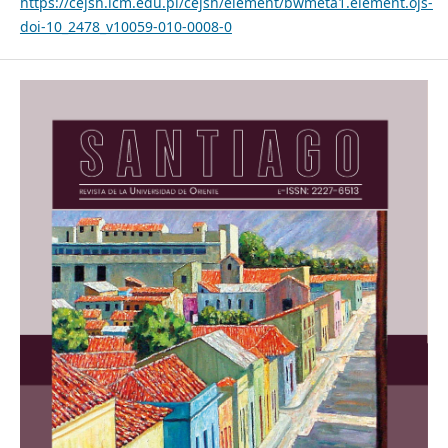
https://cejsh.icm.edu.pl/cejsh/element/bwmeta1.element.ojs-
doi-10_2478_v10059-010-0008-0