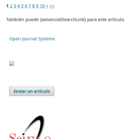
1
2
3
4
5
6
7
8
9
10
>
>>
También puede {advancedSearchLink} para este artículo.
Open Journal Systems
Enviar un artículo