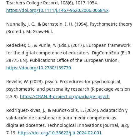
Teachers College Record, 108(6), 1017-1054.
https://doi.org/10.1111/j.1467-9620.2006.00684.x
Nunnally, J. C., & Bernstein, I. H. (1994). Psychometric theory
(3rd ed.). McGraw-Hill.
Redecker, C., & Punie, Y. (Eds.). (2017). European framework
for the digital competence of educators: DigCompEdu (EUR
28775 EN). Publications Office of the European Union.
https://doi.org/10.2760/159770
Revelle, W. (2023). psych: Procedures for psychological,
psychometric, and personality research (R package version
2.3.9).
https://CRAN.R-project.org/package=psych
Rodríguez-Rivas, J., & Muñoz-Solís, E. (2024). Adaptación y
validación de cuestionario para medir competencias
digitales docentes. Technological Innovations Journal, 3(2),
7-19.
https://doi.org/10.35622/j.ti.2024.02.001