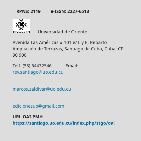
RPNS: 2119
e-ISSN: 2227-6513
Universidad de Oriente
Avenida Las Américas # 101 e/ L y E, Reparto
Ampliación de Terrazas, Santiago de Cuba, Cuba, CP
90 900
Telf. (53) 54432546 Email:
rev.santiago@uo.edu.cu
marcos.zaldivar@uo.edu.cu
edicionesuo@gmail.com
URL OAI-PMH
https://santiago.uo.edu.cu/index.php/stgo/oai