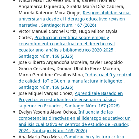
Wilton Mauricio Vélez Molina, Kareem Homero
Angamarca Izquierdo, Giralda María Díaz Cabrera,
Mariela Katerine Mora Quijije,
Responsabilidad social
universitaria desde el liderazgo educativo: revisión
narrativa
,
Santiago: Núm. 167 (2026)
Víctor Manuel Coronel Ortiz, Hugo Milton Oyola
Cortez,
Producción científica sobre emojis y
consentimiento contractual en el derecho civil
ecuatoriano: análisis bibliométrico 2020-2025
,
Santiago: Núm. 168 (2026)
José Gilberto Argandoña Moreira, Xavier Leopoldo
Gracia Cervantes, Damian Ubaldo Perez Moreira,
Mirna Geraldine Cevallos Mina,
Industria 4.0 y control
de calidad: IoT e IA en la manufactura inteligente
,
Santiago: Núm. 168 (2026)
José Miguel Vargas Choez,
Aprendizaje Basado en
Proyectos en estudiantes de enseñanza básica
superior en Ecuador
,
Santiago: Núm. 167 (2026)
Evelyn Yesenia Álava Ochoa,
Influencia de las
competencias directivas en el liderazgo educativo: un
análisis cualitativo en centros de estudio de Ecuador,
2024
,
Santiago: Núm. 168 (2026)
Ana María Pico Mera,
Gamificación y lectura crítica