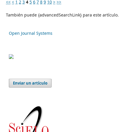
<<
<
1
2
3
4
5
6
7
8
9
10
>
>>
También puede {advancedSearchLink} para este artículo.
Open Journal Systems
Enviar un artículo