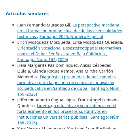
Artículos similares
Juan Fernando Muradas Gil,
La perspectiva martiana
en la formación humanística desde las esencialidades
históricas
,
Santiago: 2025: Número Especial
Erich Mosqueda Mosqueda, Erika Mosqueda Quesada,
Orientación Vocacional Desestereotipada: Normativas
contra el Deber Ser Sexista en Baja California
,
Santiago: Núm. 167 (2026)
Irela Margarita Paz Dominguez, Alexis Céspedes
Quiala, Glenda Roque Ramos, Ana Mirtha Carrión
Menéndez,
Diagnóstico preliminar de necesidades
formativas para la gestión de ciencia e innovación
socioeducativa en Santiago de Cuba
,
Santiago: Núm.
166 (2025)
Jefferson Alberto Cagua López, Frank Ángel Lemoine
Quintero,
Liderazgo educativo y su incidencia en el
fortalecimiento en los procesos sustantivos en
instituciones universitarias públicas
,
Santiago: Núm.
168 (2026)
Yuri Alvarez Magdariaga, Yordanis Arias Barthelemi,