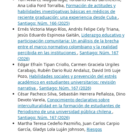
Ana Lidia Ford Torralba,
Formación de actitudes y
habilidades investigativas básicas en médicos de
reciente graduación: una experiencia desde Cuba
,
Santiago: Núm. 166 (2025)
Ernés Victoria Mayo Ríos, Andrés Felipe Cely Triana,
Jesús Eduardo Espinosa Gaitán,
Liderazgo educativo y
participación comunitaria: Un análisis de la brecha
entre el marco normativo colombiano y la realidad
percibida en las instituciones
,
Santiago: Núm. 167
(2026)
Edgar Efraín Tipan Criollo, Carmen Graciela Urgiles
Carabajo, Rubén Dario Ruiz Andaluz, David Inti Luje
Pozo,
Habilidades sociales y prevención del estrés
académico en estudiantes universitarios: revisión
narrativa
,
Santiago: Núm. 167 (2026)
César Pacheco Silva, Sebastián Herrera Peñaloza, Dino
Devoto Varela,
Conocimiento declarativo sobre
interculturalidad en la formación de estudiantes de
Periodismo de una universidad pública chilena
,
Santiago: Núm. 167 (2026)
Martha Teresa Cedeño Pazmiño, Juan Carlos Carpio
García, Gladys Lola Luján Johnson,
Riesgos