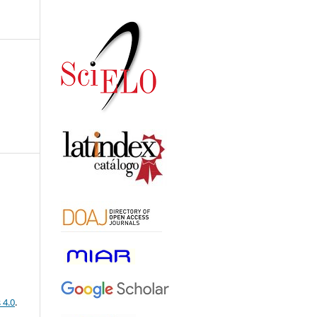
 4.0
.