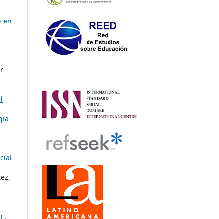
n en
r
l
gia
cial
tez,
5)
,