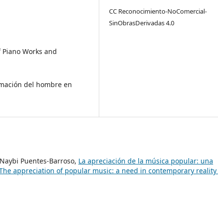
CC Reconocimiento-NoComercial-
SinObrasDerivadas 4.0
f Piano Works and
formación del hombre en
, Naybi Puentes-Barroso,
La apreciación de la música popular: una
The appreciation of popular music: a need in contemporary realit