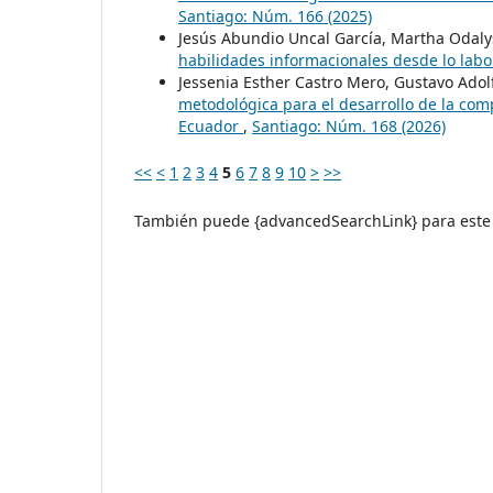
Santiago: Núm. 166 (2025)
Jesús Abundio Uncal García, Martha Odal
habilidades informacionales desde lo labor
Jessenia Esther Castro Mero, Gustavo Adol
metodológica para el desarrollo de la com
Ecuador
,
Santiago: Núm. 168 (2026)
<<
<
1
2
3
4
5
6
7
8
9
10
>
>>
También puede {advancedSearchLink} para este 