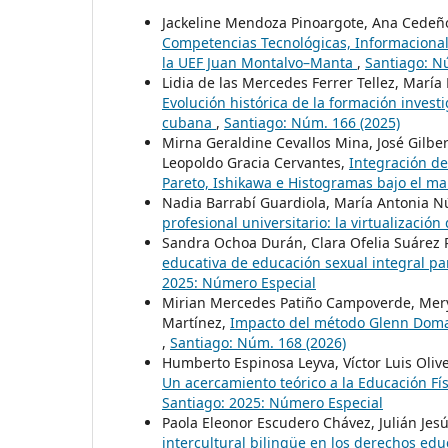
Jackeline Mendoza Pinoargote, Ana Cedeñ
Competencias Tecnológicas, Informacionale
la UEF Juan Montalvo–Manta
,
Santiago: N
Lidia de las Mercedes Ferrer Tellez, Marí
Evolución histórica de la formación invest
cubana
,
Santiago: Núm. 166 (2025)
Mirna Geraldine Cevallos Mina, José Gilb
Leopoldo Gracia Cervantes,
Integración de
Pareto, Ishikawa e Histogramas bajo el 
Nadia Barrabí Guardiola, María Antonia Nú
profesional universitario: la virtualizació
Sandra Ochoa Durán, Clara Ofelia Suárez R
educativa de educación sexual integral pa
2025: Número Especial
Mirian Mercedes Patiño Campoverde, Mery J
Martínez,
Impacto del método Glenn Doman 
,
Santiago: Núm. 168 (2026)
Humberto Espinosa Leyva, Víctor Luis Oliv
Un acercamiento teórico a la Educación Fí
Santiago: 2025: Número Especial
Paola Eleonor Escudero Chávez, Julián J
intercultural bilingüe en los derechos educ