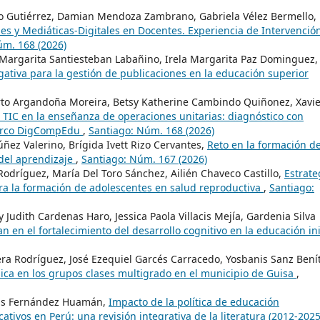
o Gutiérrez, Damian Mendoza Zambrano, Gabriela Vélez Bermello,
s y Mediáticas-Digitales en Docentes. Experiencia de Intervenció
úm. 168 (2026)
a Margarita Santiesteban Labañino, Irela Margarita Paz Dominguez,
igativa para la gestión de publicaciones en la educación superior
erto Argandoña Moreira, Betsy Katherine Cambindo Quiñonez, Xavie
 TIC en la enseñanza de operaciones unitarias: diagnóstico con
marco DigCompEdu
,
Santiago: Núm. 168 (2026)
ñez Valerino, Brígida Ivett Rizo Cervantes,
Reto en la formación de
n del aprendizaje
,
Santiago: Núm. 167 (2026)
odríguez, María Del Toro Sánchez, Ailién Chaveco Castillo,
Estrate
ra la formación de adolescentes en salud reproductiva
,
Santiago:
udith Cardenas Haro, Jessica Paola Villacis Mejía, Gardenia Silva
en el fortalecimiento del desarrollo cognitivo en la educación ini
era Rodríguez, José Ezequiel Garcés Carracedo, Yosbanis Sanz Bení
sica en los grupos clases multigrado en el municipio de Guisa
,
esús Fernández Huamán,
Impacto de la política de educación
ativos en Perú: una revisión integrativa de la literatura (2012-202